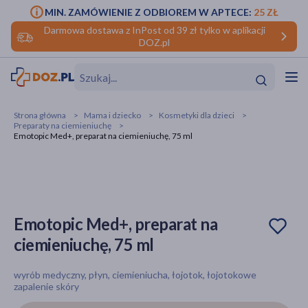
MIN. ZAMÓWIENIE Z ODBIOREM W APTECE:
25 ZŁ
Darmowa dostawa z InPost od 39 zł tylko w aplikacji
DOZ.pl
w
Hit
Hit
Strona główna
Mama i dziecko
Kosmetyki dla dzieci
Preparaty na ciemieniuchę
ofory
Emotopic Med+, preparat na ciemieniuchę, 75 ml
do makijażu
dzieci
ść
Hit
Hit
ące
rmową
kijażu
Emotopic Med+, preparat na
ść
Hit
ciemieniuchę, 75 ml
w
Hit
Hit
wyrób medyczny, płyn, ciemieniucha, łojotok, łojotokowe
zapalenie skóry
ść
Hit