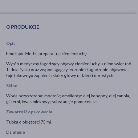
O PRODUKCIE
Opis
Emotopic Med+, preparat na ciemieniuchę
Wyrób medyczny łagodzący objawy ciemieniuchy u niemowląt (od
1. dnia życia) oraz wspomagający leczenie i łagodzenie objawów
łojotokowego zapalenia skóry głowy u dzieci i dorosłych.
Skład
Woda oczyszczona; mocznik; emolienty: olej konopny, olej canola,
glicerol, kwas mlekowy; substancje pomocnicze.
Zawartość opakowania
Tubka o objętości 75 ml.
Działanie