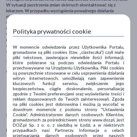
W sytuacji zaostrzenia zmian skórnych skontaktować się z
lekarzem. W przypadku wystąpienia poważnego działania
niepożądanego należy niezwłocznie skontaktować się z infolinią
(801-121-111). Przechowywać w temperaturze pokojowej oraz
unikać ekspozycji wyrobu bezpośrednio na wysoką temperaturę.
Polityka prywatności cookie
Chronić przed światłem słonecznym. Przechowywać w miejscu
niewidocznym i niedostępnym dla dzieci. Nie używać po upływie
daty ważności. Nie używać w przypadku uszkodzonego
W momencie odwiedzenia przez Użytkownika Portalu,
opakowania.
gromadzone są pliki cookies (tzw. „ciasteczka”) czyli małe
pliki tekstowe, zawierające niewielkie ilości informacji,
Stosowanie u dzieci i młodzieży
które pobierane są podczas odwiedzania Portalu i
przechowywane na Urządzeniu Użytkownika. Pliki cookies
Od 1. dnia życia, dla dzieci i dorosłych.
są powszechnie stosowane w celu usprawnienia działania
witryn internetowych, umożliwiają nam zapewnienie
kluczowych funkcji serwisu, zwiększenie jego
bezpieczeństwa, ciągłe doskonalenie, personalizację
zgodnie z Twoimi preferencjami oraz wyświetlanie treści i
reklam dopasowanych do Twoich zainteresowań. Zgoda
na pliki cookies jest dobrowolna i można ją wycofać w
dowolnym momencie z poziomu strony "Ustawienia
Cookie". Administratorem danych osobowych Klientów,
Pokaż wszystkie produkty EMOTOPIC
gromadzonych za pośrednictwem strony www.doz.pl, jest
DOZ.pl Sp. z o. o. z siedzibą w Łodzi, a w niektórych
Producent
przypadkach nasi Partnerzy. Informacja o celach
przetwarzania danych osobowych przez naszych