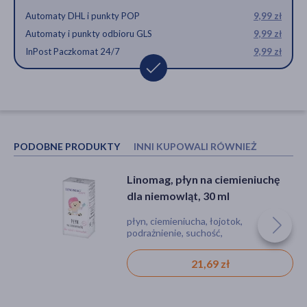
Automaty DHL i punkty POP
9,99 zł
Automaty i punkty odbioru GLS
9,99 zł
InPost Paczkomat 24/7
9,99 zł
PODOBNE PRODUKTY
INNI KUPOWALI RÓWNIEŻ
Linomag, płyn na ciemieniuchę
Emotopic Med+, nawilżająco-
dla niemowląt, 30 ml
natłuszczający balsam do ciała,
do codziennego stosowania, 190
płyn, ciemieniucha, łojotok,
wyrób medyczny, balsam, podrażnienie,
ml
podrażnienie, suchość,
suchość, azs (atopowe zapalenie skóry)
zaczerwienienie, bez parabenów, dla
alergików
21,69 zł
37,99 zł