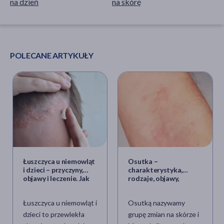
na dzień
na skórę
POLECANE ARTYKUŁY
Łuszczyca u niemowląt
Osutka –
i dzieci – przyczyny,
charakterystyka,
objawy i leczenie. Jak
rodzaje, objawy,
dbać o skórę
leczenie
łuszczycową u dziecka?
Łuszczyca u niemowląt i
Osutką nazywamy
dzieci to przewlekła
grupę zmian na skórze i