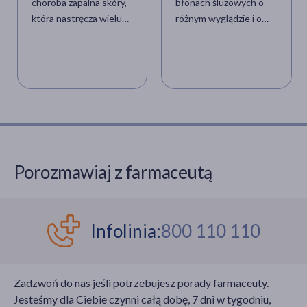
choroba zapalna skóry,
błonach śluzowych o
która nastręcza wielu
różnym wyglądzie i o
trudności małym
różnorodnej przyczynie.
pacjentom. Na skórze
Do najczęstszych
dziecka pojawiają się
przyczyn osutki zalicza
zmiany (grudki) pokryte
się stosowanie leków
tzw. blaszką
wywołujących zmiany
łuszczycową
skórne, nadmierną
przypominającą łuskę. Łuszczyca
ekspozycję na światło,
nie jest chorobą
zakażenia wirusowe i
zakaźną, ale duży
bakteryjne, a także
Porozmawiaj z farmaceutą
wpływ na jej pojawienie
okres ciąży.
się mają czynniki
genetyczne. W jaki
sposób się ją leczy? Jak
Infolinia:
800 110 110
wygląda profilaktyka
łuszczycy u dzieci?
Zadzwoń do nas jeśli potrzebujesz porady farmaceuty.
Jesteśmy dla Ciebie czynni całą dobę, 7 dni w tygodniu,