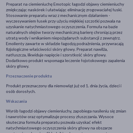
Preparat na ciemieniuchę Emotopic łagodzi objawy ciemieniuchy
zmiękczając naskórek i ułatwiając eliminację zrogowaciałej łuski.
Stosowanie preparatu wraz z mechanicznym działaniem -
wyczesywaniem łusek przy użyciu miękkiej szczotki pozwala na
uzyskanie natychmiastowego oczyszczenia. Formuła na bazie
naturalnych olejów tworzy mechaniczną barierę chroniącą przez
utratą wody i wnikaniem niepożądanych substancji z zewnątrz.
Emolienty zawarte w składzie łagodzą podrażnienia, przywracają
fizjologiczne właściwości skóry głowy. Preparat nawilża,
natłuszcza, likwiduje napięcie i szorstkość skóry głowy.
Dodatkowo produkt wspomaga leczenie łojotokowego zapalenia
skóry głowy.
Przeznaczenie produktu
Produkt przeznaczony dla niemowląt już od 1. dnia życia, dzieci i
osób dorosłych.
Wskazania
Wyrób łagodzi objawy ciemieniuchy, zapobiega nasileniu się zmian
i nawrotów oraz optymalizuje procesy złuszczania. Wysoce
skuteczna formuła preparatu pozwala uzyskać efekt
natychmiastowego oczyszczenia skóry głowy na obszarze