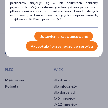
partnerów znajduje się w ich politykach ochrony
Dr Irena Eris S.A
prywatności. Więcej informacji o korzystaniu przez nas z
Armii Krajowej 12
plików cookies oraz o przetwarzaniu Twoich danych
osobowych, w tym o przysługujących Ci uprawnieniach,
05-500 Piaseczno
znajdziesz w Polityce prywatności.
serwis@DrIrenaEris.com
Ustawienia zaawansowane
Akceptuję i przechodzę do serwisu
CECHY PRODUKTU
PŁEĆ
WIEK
Mężczyzna
dla dzieci
Kobieta
dla młodzieży
dla dorosłych
0-6 miesięcy
7-12 miesięcy