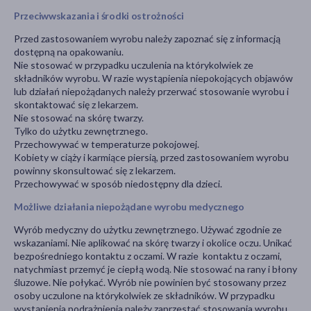
Przeciwwskazania i środki ostrożności
Przed zastosowaniem wyrobu należy zapoznać się z informacją
dostępną na opakowaniu.
Nie stosować w przypadku uczulenia na którykolwiek ze
składników wyrobu. W razie wystąpienia niepokojących objawów
lub działań niepożądanych należy przerwać stosowanie wyrobu i
skontaktować się z lekarzem.
Nie stosować na skórę twarzy.
Tylko do użytku zewnętrznego.
Przechowywać w temperaturze pokojowej.
Kobiety w ciąży i karmiące piersią, przed zastosowaniem wyrobu
powinny skonsultować się z lekarzem.
Przechowywać w sposób niedostępny dla dzieci.
Możliwe działania niepożądane wyrobu medycznego
Wyrób medyczny do użytku zewnętrznego. Używać zgodnie ze
wskazaniami. Nie aplikować na skórę twarzy i okolice oczu. Unikać
bezpośredniego kontaktu z oczami. W razie kontaktu z oczami,
natychmiast przemyć je ciepłą wodą. Nie stosować na rany i błony
śluzowe. Nie połykać. Wyrób nie powinien być stosowany przez
osoby uczulone na którykolwiek ze składników. W przypadku
wystąpienia podrażnienia należy zaprzestać stosowania wyrobu.