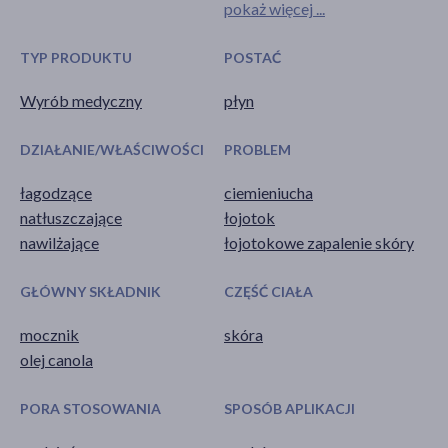
pokaż więcej ...
TYP PRODUKTU
POSTAĆ
Wyrób medyczny
płyn
DZIAŁANIE/WŁAŚCIWOŚCI
PROBLEM
łagodzące
ciemieniucha
natłuszczające
łojotok
nawilżające
łojotokowe zapalenie skóry
GŁÓWNY SKŁADNIK
CZĘŚĆ CIAŁA
mocznik
skóra
olej canola
PORA STOSOWANIA
SPOSÓB APLIKACJI