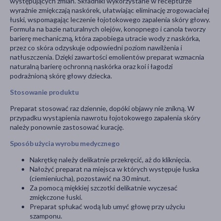
występujących zmian. Składniki wykorzystane w recepturze
wyraźnie zmiękczają naskórek, ułatwiając eliminację zrogowaciałej
łuski, wspomagając leczenie łojotokowego zapalenia skóry głowy.
Formuła na bazie naturalnych olejów, konopnego i canola tworzy
barierę mechaniczną, która zapobiega utracie wody z naskórka,
przez co skóra odzyskuje odpowiedni poziom nawilżenia i
natłuszczenia. Dzięki zawartości emolientów preparat wzmacnia
naturalną barierę ochronną naskórka oraz koi i łagodzi
podrażnioną skórę głowy dziecka.
Stosowanie produktu
Preparat stosować raz dziennie, dopóki objawy nie znikną. W
przypadku wystąpienia nawrotu łojotokowego zapalenia skóry
należy ponownie zastosować kurację.
Sposób użycia wyrobu medycznego
Nakrętkę należy delikatnie przekręcić, aż do kliknięcia.
Nałożyć preparat na miejsca w których występuje łuska
(ciemieniucha), pozostawić na 30 minut.
Za pomocą miękkiej szczotki delikatnie wyczesać
zmiękczone łuski.
Preparat spłukać wodą lub umyć głowę przy użyciu
szamponu.