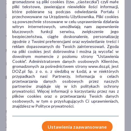
gromadzone są pliki cookies (tzw. „ciasteczka”) czyli małe
ZALECENIA ŻYWIENIOWE
PŁEĆ
pliki tekstowe, zawierające niewielkie ilości informacji,
które pobierane są podczas odwiedzania Portalu i
Bez dodatku cukru
Mężczyzna
przechowywane na Urządzeniu Użytkownika. Pliki cookies
są powszechnie stosowane w celu usprawnienia działania
Kobieta
witryn internetowych, umożliwiają nam zapewnienie
kluczowych funkcji serwisu, zwiększenie jego
bezpieczeństwa, ciągłe doskonalenie, personalizację
WIEK
TYP PRODUKTU
zgodnie z Twoimi preferencjami oraz wyświetlanie treści i
reklam dopasowanych do Twoich zainteresowań. Zgoda
dla dorosłych
Suplement diety
na pliki cookies jest dobrowolna i można ją wycofać w
dowolnym momencie z poziomu strony "Ustawienia
Cookie". Administratorem danych osobowych Klientów,
POSTAĆ
DZIAŁANIE/WŁAŚCIWOŚCI
gromadzonych za pośrednictwem strony www.doz.pl, jest
DOZ.pl Sp. z o. o. z siedzibą w Łodzi, a w niektórych
płyn
wspomagające
przypadkach nasi Partnerzy. Informacja o celach
przetwarzania danych osobowych przez naszych
wzmacniające
partnerów znajduje się w ich politykach ochrony
prywatności. Więcej informacji o korzystaniu przez nas z
plików cookies oraz o przetwarzaniu Twoich danych
GŁÓWNY SKŁADNIK
SPECYFIKA
osobowych, w tym o przysługujących Ci uprawnieniach,
znajdziesz w Polityce prywatności.
cytryna
Bez barwników
imbir
Bez konserwantów
jabłko
Ustawienia zaawansowane