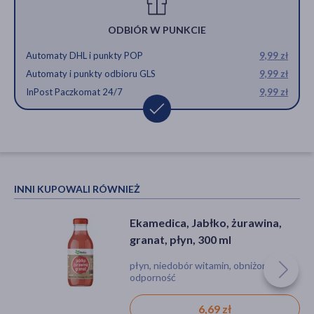
ODBIÓR W PUNKCIE
Automaty DHL i punkty POP
9,99 zł
Automaty i punkty odbioru GLS
9,99 zł
InPost Paczkomat 24/7
9,99 zł
INNI KUPOWALI RÓWNIEŻ
Ekamedica, Jabłko, żurawina,
granat, płyn, 300 ml
płyn, niedobór witamin, obniżona
odporność
6,69 zł