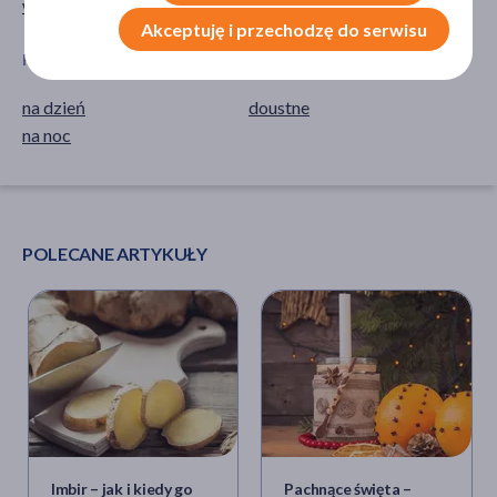
witamina C
Akceptuję i przechodzę do serwisu
PORA STOSOWANIA
SPOSÓB APLIKACJI
na dzień
doustne
na noc
POLECANE ARTYKUŁY
Imbir – jak i kiedy go
Pachnące święta –