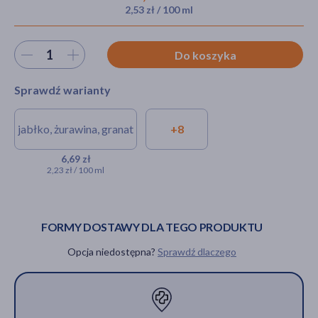
2,53 zł / 100 ml
Wybierz ilość
Do koszyka
akijażu
Sprawdź warianty
Hit
jabłko, żurawina, granat
+8
Ekamedica, Jabłko, żurawina,
granat, płyn, 300 ml
6,69 zł
2,23 zł / 100 ml
6,69 zł
FORMY DOSTAWY DLA TEGO PRODUKTU
Opcja niedostępna?
Sprawdź dlaczego