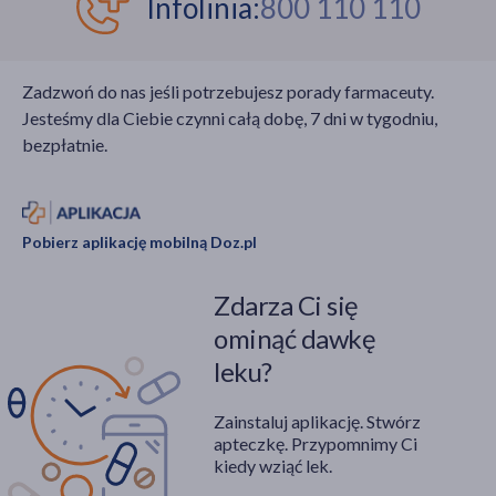
Infolinia:
800 110 110
imbir? Jak go
właściwości
przechowywać? Komu
korzennych przypraw.
odradza się regularne
Zadzwoń do nas jeśli potrzebujesz porady farmaceuty.
stosowanie imbiru?
Jesteśmy dla Ciebie czynni całą dobę, 7 dni w tygodniu,
bezpłatnie.
Pobierz aplikację mobilną Doz.pl
Zdarza Ci się
ominąć dawkę
leku?
Zainstaluj aplikację. Stwórz
apteczkę. Przypomnimy Ci
kiedy wziąć lek.