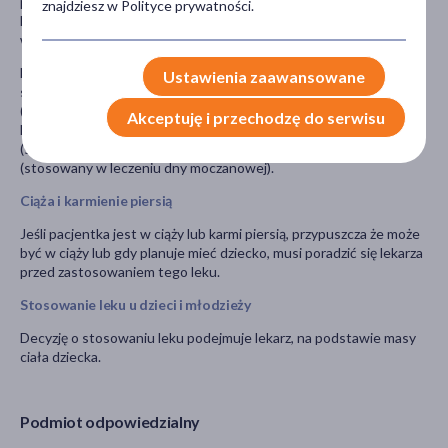
przyjmowanych przez pacjenta obecnie lub ostatnio, a także o
znajdziesz w Polityce prywatności.
lekach, które pacjent planuje przyjmować. Dotyczy to także leków
wydawanych bez recepty.
Ebilfumin może wchodzić w interakcje z innymi lekami
,
w
Ustawienia zaawansowane
szczególności z takimi substancjami jak: chlorpropamid
(stosowany w leczeniu cukrzycy); metotreksat (stosowany w
Akceptuję i przechodzę do serwisu
leczeniu np. reumatoidalnego zapalenia stawów); fenylobutazon
(stosowany w leczeniu bólu i stanów zapalnych); probenecyd
(stosowany w leczeniu dny moczanowej).
Ciąża i karmienie piersią
Jeśli pacjentka jest w ciąży lub karmi piersią, przypuszcza że może
być w ciąży lub gdy planuje mieć dziecko, musi poradzić się lekarza
przed zastosowaniem tego leku.
Stosowanie leku u dzieci i młodzieży
Decyzję o stosowaniu leku podejmuje lekarz, na podstawie masy
ciała dziecka.
Podmiot odpowiedzialny