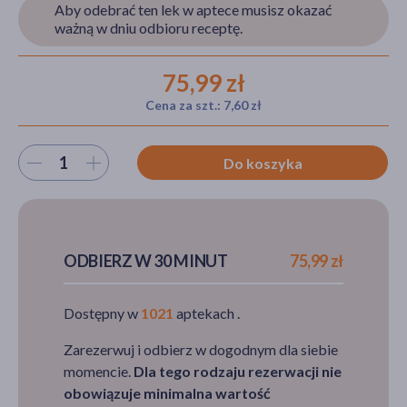
Aby odebrać ten lek w aptece musisz okazać
ważną w dniu odbioru receptę.
akijażu
75,99 zł
Cena za szt.: 7,60 zł
Wybierz ilość
Hit
Do koszyka
ODBIERZ W 30 MINUT
75,99 zł
Dostępny w
1021
aptekach .
Zarezerwuj i odbierz w dogodnym dla siebie
momencie.
Dla tego rodzaju rezerwacji nie
obowiązuje minimalna wartość