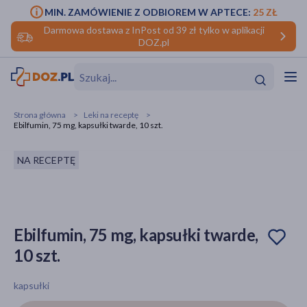
MIN. ZAMÓWIENIE Z ODBIOREM W APTECE:
25 ZŁ
Darmowa dostawa z InPost od 39 zł tylko w aplikacji
DOZ.pl
w
Hit
Hit
Strona główna
Leki na receptę
Ebilfumin, 75 mg, kapsułki twarde, 10 szt.
ofory
NA RECEPTĘ
do makijażu
dzieci
ść
Hit
Hit
ące
rmową
kijażu
Ebilfumin, 75 mg, kapsułki twarde,
ść
Hit
10 szt.
w
Hit
Hit
kapsułki
ść
Hit