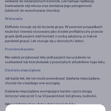
wnikanie do niezarażonych komórek. Lek hamuje replikację
(namnażanie się) wirusa oraz zmniejsza jego patogenność
(zdolność do wywoływana choroby).
Wskazania
Ebilfumin stosuje się do leczenia grypy. W pewnym przypadkach
może być również stosowany jako środek profilaktyczny przeciw
grypie (jeśli pacjent miał kontakt z osobą zakażoną, w trakcie
pandemii grypy). Lek stosuje się u dorosłych i dzieci.
Przeciwwskazania
Nie należy przyjmować leku
jeśli pacjent ma uczulenie na
oseltamiwir lub którykolwiek z pozostałych składników tego leku.
Działania niepożądane
Jak każdy lek, lek ten może powodować działania niepożądane,
chociaż nie u każdego one wystąpią.
Działania niepożądane występujące bardzo często (mogą
dotyczyć więcej niż 1 na 10 pacjentów): ból głowy, nudności.
Więcej informacji na ulotce dołączonej do leku.