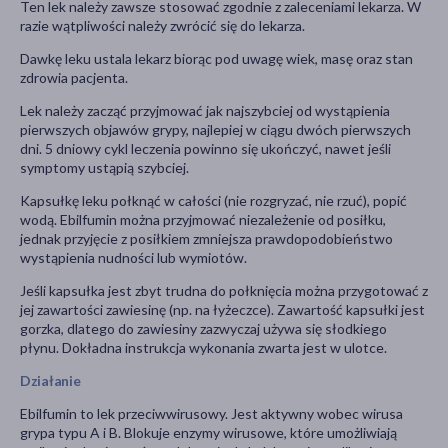
Ten lek należy zawsze stosować zgodnie z zaleceniami lekarza. W
razie wątpliwości należy zwrócić się do lekarza.
Dawkę leku ustala lekarz biorąc pod uwagę wiek, masę oraz stan
zdrowia pacjenta.
Lek należy zacząć przyjmować jak najszybciej od wystąpienia
pierwszych objawów grypy, najlepiej w ciągu dwóch pierwszych
dni. 5 dniowy cykl leczenia powinno się ukończyć, nawet jeśli
symptomy ustąpią szybciej.
Kapsułkę leku połknąć w całości (nie rozgryzać, nie rzuć), popić
wodą. Ebilfumin można przyjmować niezależenie od posiłku,
jednak przyjęcie z posiłkiem zmniejsza prawdopodobieństwo
wystąpienia nudności lub wymiotów.
Jeśli kapsułka jest zbyt trudna do połknięcia można przygotować z
jej zawartości zawiesinę (np. na łyżeczce). Zawartość kapsułki jest
gorzka, dlatego do zawiesiny zazwyczaj używa się słodkiego
płynu. Dokładna instrukcja wykonania zwarta jest w ulotce.
Działanie
Ebilfumin to lek przeciwwirusowy. Jest aktywny wobec wirusa
grypa typu A i B. Blokuje enzymy wirusowe, które umożliwiają