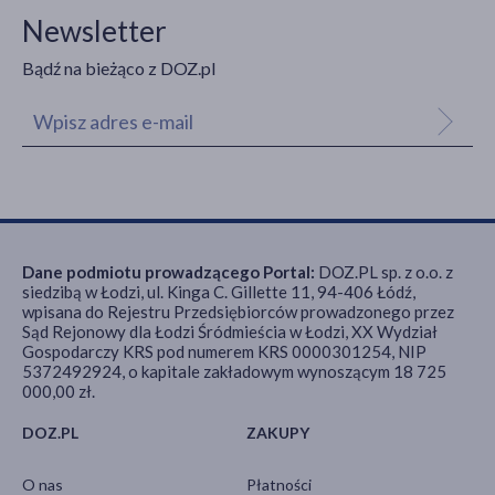
Newsletter
Bądź na bieżąco z DOZ.pl
Dane podmiotu prowadzącego Portal:
DOZ.PL sp. z o.o. z
siedzibą w Łodzi, ul. Kinga C. Gillette 11, 94-406 Łódź,
wpisana do Rejestru Przedsiębiorców prowadzonego przez
Sąd Rejonowy dla Łodzi Śródmieścia w Łodzi, XX Wydział
Gospodarczy KRS pod numerem KRS 0000301254, NIP
5372492924, o kapitale zakładowym wynoszącym 18 725
000,00 zł.
DOZ.PL
ZAKUPY
O nas
Płatności