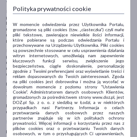
Ostrzeżenia i środki ostrożności
Polityka prywatności cookie
Przed zastosowaniem leku powinien poinformować lekarza, jeśli
pacjent: ma uczulenie na inne leki; cierpi na choroby nerek (może
być wymagana zmiana dawki); cierpi na ciężkie choroby, które
W momencie odwiedzenia przez Użytkownika Portalu,
mogą wymagać natychmiastowego leczenia w szpitalu; ma
gromadzone są pliki cookies (tzw. „ciasteczka”) czyli małe
pliki tekstowe, zawierające niewielkie ilości informacji,
nieprawidłowo działający układ odpornościowy; choruje na
które pobierane są podczas odwiedzania Portalu i
przewlekłą chorobę serca lub chorobę układu oddechowego.
przechowywane na Urządzeniu Użytkownika. Pliki cookies
są powszechnie stosowane w celu usprawnienia działania
Podczas przyjmowania kapsułek Ebilfumin, należy niezwłocznie
witryn internetowych, umożliwiają nam zapewnienie
poinformować lekarza jeśli zauważy się zmiany w zachowaniu lub
kluczowych funkcji serwisu, zwiększenie jego
nastroju (zdarzenia neuropsychiatryczne), zwłaszcza u dzieci i
bezpieczeństwa, ciągłe doskonalenie, personalizację
młodzieży. Mogą to być objawy rzadkich, ale poważnych działań
zgodnie z Twoimi preferencjami oraz wyświetlanie treści i
niepożądanych.
reklam dopasowanych do Twoich zainteresowań. Zgoda
na pliki cookies jest dobrowolna i można ją wycofać w
Ebilfumin nie jest szczepionką. Służy do leczenia zakażenia lub
dowolnym momencie z poziomu strony "Ustawienia
zapobiegania rozprzestrzenianiu się wirusa grypy. Nie daje
Cookie". Administratorem danych osobowych Klientów,
sezonowej odporności na wirusa.
gromadzonych za pośrednictwem strony www.doz.pl, jest
DOZ.pl Sp. z o. o. z siedzibą w Łodzi, a w niektórych
Lek należy przechowywać w miejscu niewidocznym i
przypadkach nasi Partnerzy. Informacja o celach
niedostępnym dla dzieci.
przetwarzania danych osobowych przez naszych
partnerów znajduje się w ich politykach ochrony
Stosowanie innych leków
prywatności. Więcej informacji o korzystaniu przez nas z
plików cookies oraz o przetwarzaniu Twoich danych
Należy powiedzieć lekarzowi lub farmaceucie o wszystkich lekach
osobowych, w tym o przysługujących Ci uprawnieniach,