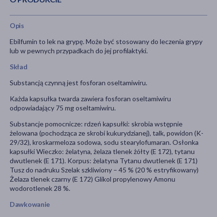
Opis
Ebilfumin to lek na grypę.
Może być stosowany do leczenia grypy
lub w pewnych przypadkach do jej profilaktyki.
Skład
Substancją czynną jest fosforan oseltamiwiru.
Każda kapsułka twarda zawiera fosforan oseltamiwiru
odpowiadający 75 mg oseltamiwiru.
Substancje pomocnicze: rdzeń kapsułki: skrobia wstępnie
żelowana (pochodząca ze skrobi kukurydzianej), talk, powidon (K-
29/32), kroskarmeloza sodowa, sodu stearylofumaran. Osłonka
kapsułki Wieczko: żelatyna, żelaza tlenek żółty (E 172), tytanu
dwutlenek (E 171). Korpus: żelatyna Tytanu dwutlenek (E 171)
Tusz do nadruku Szelak szkliwiony – 45 % (20 % estryfikowany)
Żelaza tlenek czarny (E 172) Glikol propylenowy Amonu
wodorotlenek 28 %.
Dawkowanie