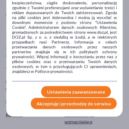
bezpieczeństwa, ciągłe doskonalenie, personalizację
zgodnie z Twoimi preferencjami oraz wyświetlanie treści i
reklam dopasowanych do Twoich zainteresowań. Zgoda
CECHY PRODUKTU
na pliki cookies jest dobrowolna i można ją wycofać w
dowolnym momencie z poziomu strony "Ustawienia
Cookie". Administratorem danych osobowych Klientów,
gromadzonych za pośrednictwem strony www.doz.pl, jest
ZALECENIA ŻYWIENIOWE
PŁEĆ
DOZ.pl Sp. z o. o. z siedzibą w Łodzi, a w niektórych
przypadkach nasi Partnerzy. Informacja o celach
Bez glutenu
Mężczyzna
przetwarzania danych osobowych przez naszych
partnerów znajduje się w ich politykach ochrony
Bez laktozy
Kobieta
prywatności. Więcej informacji o korzystaniu przez nas z
plików cookies oraz o przetwarzaniu Twoich danych
osobowych, w tym o przysługujących Ci uprawnieniach,
WIEK
TYP PRODUKTU
znajdziesz w Polityce prywatności.
dla dorosłych
Suplement diety
dla seniorów
Ustawienia zaawansowane
POSTAĆ
DZIAŁANIE/WŁAŚCIWOŚCI
Akceptuję i przechodzę do serwisu
kapsułki
wspomagające
wzmacniające