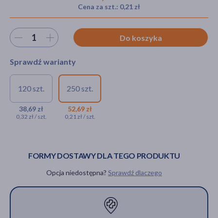
Cena za szt.: 0,21 zł
Wybierz ilość
Do koszyka
akijażu
Sprawdź warianty
Hit
120 szt.
250 szt.
DoctorLife D3 2000, kapsułki,
DoctorLife D3 2000,
120 szt.
kapsułki, 250 szt.
38,69 zł
52,69 zł
0,32 zł / szt.
0,21 zł / szt.
38,69 zł
52,69 zł
FORMY DOSTAWY DLA TEGO PRODUKTU
Opcja niedostępna?
Sprawdź dlaczego