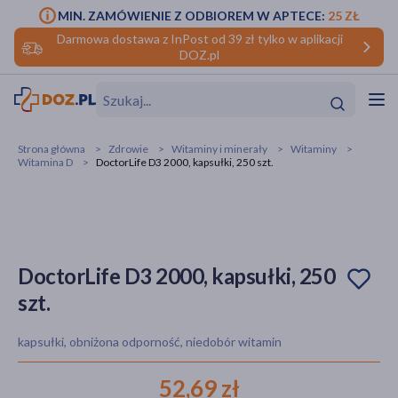
MIN. ZAMÓWIENIE Z ODBIOREM W APTECE:
25 ZŁ
Darmowa dostawa z InPost od 39 zł tylko w aplikacji
DOZ.pl
w
Hit
Hit
Strona główna
Zdrowie
Witaminy i minerały
Witaminy
Witamina D
DoctorLife D3 2000, kapsułki, 250 szt.
ofory
do makijażu
dzieci
ść
Hit
Hit
ące
rmową
kijażu
DoctorLife D3 2000, kapsułki, 250
szt.
ść
Hit
kapsułki, obniżona odporność, niedobór witamin
w
Hit
Hit
52,69 zł
ść
Hit