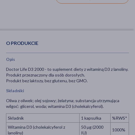
O PRODUKCIE
Opis
Doctor Life D3 2000 - to suplement diety z witaminą D3 z lanoliny.
Produkt przeznaczony dla osób dorosłych.
Produkt bez laktozy, bez glutenu, bez GMO.
Składniki
Oliwa z oliwek; olej sojowy; żelatyna; substancja utrzymująca
wilgoć: glicerol, woda; witamina D3 (cholekalcyferol).
Składnik
1 kapsułka
%RWS*
Witamina D3 (cholekalcyferol z
50 µg (2000
1000%
lanoliny)
IU)