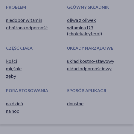
PROBLEM
GŁÓWNY SKŁADNIK
niedobór witamin
oliwa z oliwek
obniżona odporność
witamina D3
(cholekalcyferol)
CZĘŚĆ CIAŁA
UKŁADY NARZĄDOWE
kości
układ kostno-stawowy
mięśnie
układ odpornościowy
zęby
PORA STOSOWANIA
SPOSÓB APLIKACJI
na dzień
doustne
na noc