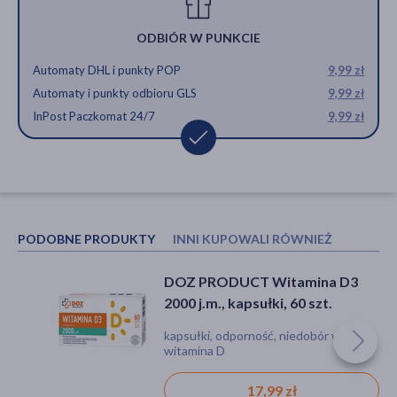
ODBIÓR W PUNKCIE
Automaty DHL i punkty POP
9,99 zł
Automaty i punkty odbioru GLS
9,99 zł
InPost Paczkomat 24/7
9,99 zł
PODOBNE PRODUKTY
INNI KUPOWALI RÓWNIEŻ
DOZ PRODUCT Witamina D3
DoctorLife Cynk Optima 15 mg,
2000 j.m., kapsułki, 60 szt.
kapsułki, 120 szt.
kapsułki, odporność, niedobór witamin,
kapsułki, obniżona odporność
witamina D
17,99 zł
47,99 zł