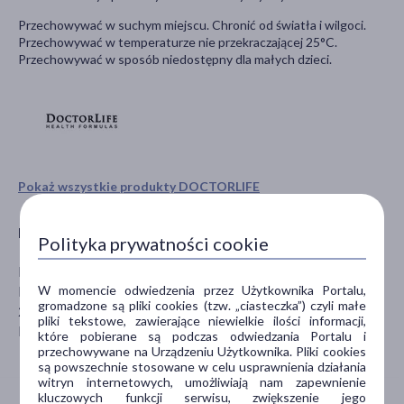
Przechowywać w suchym miejscu. Chronić od światła i wilgoci.
Przechowywać w temperaturze nie przekraczającej 25°C.
Przechowy
wać w sposób niedostępny dla małych dzieci.
Pokaż wszystkie produkty DOCTORLIFE
Producent
Polityka prywatności cookie
DoctorLife
W momencie odwiedzenia przez Użytkownika Portalu,
Kłonna 124
gromadzone są pliki cookies (tzw. „ciasteczka”) czyli małe
26-425 Odrzywół
pliki tekstowe, zawierające niewielkie ilości informacji,
biuro@doctorlife.pl
które pobierane są podczas odwiedzania Portalu i
przechowywane na Urządzeniu Użytkownika. Pliki cookies
są powszechnie stosowane w celu usprawnienia działania
witryn internetowych, umożliwiają nam zapewnienie
kluczowych funkcji serwisu, zwiększenie jego