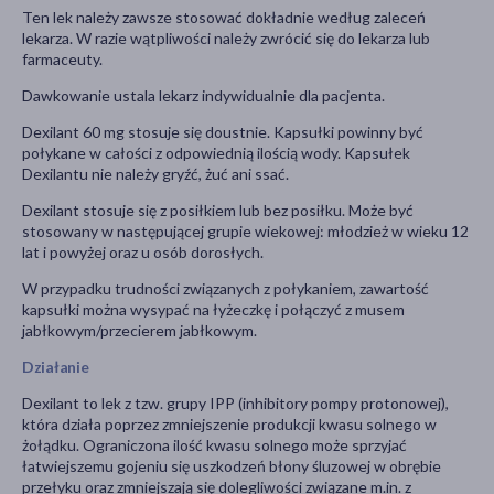
Ten lek należy zawsze stosować dokładnie według zaleceń
lekarza. W razie wątpliwości należy zwrócić się do lekarza lub
farmaceuty.
Dawkowanie ustala lekarz indywidualnie dla pacjenta.
Dexilant 60 mg stosuje się doustnie. Kapsułki powinny być
połykane w całości z odpowiednią ilością wody. Kapsułek
Dexilantu nie należy gryźć, żuć ani ssać.
Dexilant stosuje się z posiłkiem lub bez posiłku. Może być
stosowany w następującej grupie wiekowej: młodzież w wieku 12
lat i powyżej oraz u osób dorosłych.
W przypadku trudności związanych z połykaniem, zawartość
kapsułki można wysypać na łyżeczkę i połączyć z musem
jabłkowym/przecierem jabłkowym.
Działanie
Dexilant to lek z tzw. grupy IPP (inhibitory pompy protonowej),
która działa poprzez zmniejszenie produkcji kwasu solnego w
żołądku. Ograniczona ilość kwasu solnego może sprzyjać
łatwiejszemu gojeniu się uszkodzeń błony śluzowej w obrębie
przełyku oraz zmniejszają się dolegliwości związane m.in. z