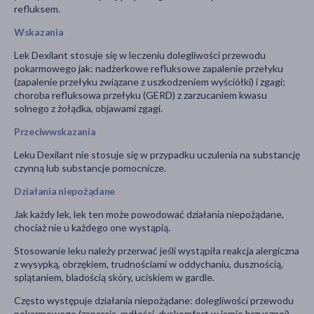
refluksem.
Wskazania
Lek Dexilant stosuje się w leczeniu dolegliwości przewodu
pokarmowego jak: nadżerkowe refluksowe zapalenie przełyku
(zapalenie przełyku związane z uszkodzeniem wyściółki) i zgagi;
choroba refluksowa przełyku (GERD) z zarzucaniem kwasu
solnego z żołądka, objawami zgagi.
Przeciwwskazania
Leku Dexilant nie stosuje się w przypadku uczulenia na substancję
czynną lub substancje pomocnicze.
Działania niepożądane
Jak każdy lek, lek ten może powodować działania niepożądane,
chociaż nie u każdego one wystąpią.
Stosowanie leku należy przerwać jeśli wystąpiła reakcja alergiczna
z wysypką, obrzękiem, trudnościami w oddychaniu, dusznością,
splątaniem, bladością skóry, uciskiem w gardle.
Często występuje działania niepożądane: dolegliwości przewodu
pokarmowego (zaparcia, mdłości, dyskomfort w jamie brzusznej),