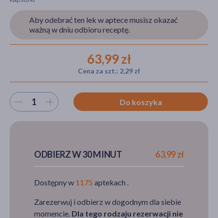
Aby odebrać ten lek w aptece musisz okazać
ważną w dniu odbioru receptę.
akijażu
63,99 zł
Cena za szt.: 2,29 zł
Hit
Wybierz ilość
Do koszyka
ODBIERZ W 30 MINUT
63,99 zł
Dostępny w
1175
aptekach .
Zarezerwuj i odbierz w dogodnym dla siebie
momencie.
Dla tego rodzaju rezerwacji nie