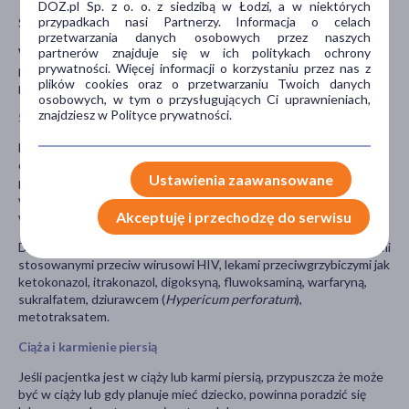
DOZ.pl Sp. z o. o. z siedzibą w Łodzi, a w niektórych
przypadkach nasi Partnerzy. Informacja o celach
Stosowanie IPP może wiązać się z ryzykiem osteoporozy.
przetwarzania danych osobowych przez naszych
partnerów znajduje się w ich politykach ochrony
W substancjach pomocniczych można znaleźć sacharozę - w
prywatności. Więcej informacji o korzystaniu przez nas z
przypadku nietolerancji niektórych cukrów należy zasięgnąć
plików cookies oraz o przetwarzaniu Twoich danych
porady lekarza czy lek ten może być stosowany.
osobowych, w tym o przysługujących Ci uprawnieniach,
znajdziesz w Polityce prywatności.
Stosowanie innych leków
Należy powiedzieć lekarzowi o wszystkich lekach przyjmowanych
obecnie lub ostatnio, a także o lekach, które pacjent planuje
Ustawienia zaawansowane
przyjmować. Jest to istotne, ponieważ dekslanzoprazol może
wpływać na działanie innych leków. Również niektóre leki mogą
Akceptuję i przechodzę do serwisu
wpływać na działanie dekslanzoprazolu.
Dexilant może wchodzić w interakcje z: lekami przeciwwirusowymi
stosowanymi przeciw wirusowi HIV, lekami przeciwgrzybiczymi jak
ketokonazol, itrakonazol, digoksyną, fluwoksaminą, warfaryną,
sukralfatem, dziurawcem (
Hypericum perforatum
),
metotraksatem.
Ciąża i karmienie piersią
Jeśli pacjentka jest w ciąży lub karmi piersią, przypuszcza że może
być w ciąży lub gdy planuje mieć dziecko, powinna poradzić się