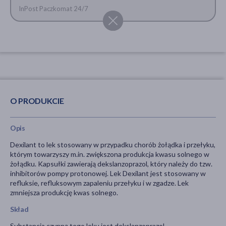
InPost Paczkomat 24/7
O PRODUKCIE
Opis
Dexilant to lek stosowany w przypadku chorób żołądka i przełyku,
którym towarzyszy m.in. zwiększona produkcja kwasu solnego w
żołądku. Kapsułki zawierają dekslanzoprazol, który należy do tzw.
inhibitorów pompy protonowej. Lek Dexilant jest stosowany w
refluksie, refluksowym zapaleniu przełyku i w zgadze. Lek
zmniejsza produkcję kwas solnego.
Skład
Substancja czynną tego leku jest dekslanzoprazol.