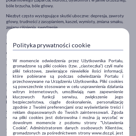
bóle brzucha, bóle głowy.
Niezbyt często występujące skutki uboczne: depresja, zawroty
głowy, trudności z zasypianiem, kaszel, wymioty, zmiana smaku,
zmiany ciśnienia, swędzenie.
Rzadko występujące działania niepożądane: drgawki, mrowienie,
drętwienie, zaburzenia widzenia, zwroty głowy lub wirowanie.
Polityka prywatności cookie
Częstość nieznana: zmiana w ilości krwinek czerwonych, reakcje
skórne, nieostre widzenie, omamy wzrokowe, wysypka z bólem
W momencie odwiedzenia przez Użytkownika Portalu,
stawów.
gromadzone są pliki cookies (tzw. „ciasteczka”) czyli małe
pliki tekstowe, zawierające niewielkie ilości informacji,
Ostrzeżenia i środki ostrożności
które pobierane są podczas odwiedzania Portalu i
przechowywane na Urządzeniu Użytkownika. Pliki cookies
Stosowanie leku Dexilant i jego dawka zależy od schorzeń
są powszechnie stosowane w celu usprawnienia działania
towarzyszących m.in. od zaburzonej czynności wątroby,
witryn internetowych, umożliwiają nam zapewnienie
problemów z żołądkiem, stosowania niektórych leków (np. innych
kluczowych funkcji serwisu, zwiększenie jego
bezpieczeństwa, ciągłe doskonalenie, personalizację
leków z grupy IPP, digoksyny, glikokortykosteroidów).
zgodnie z Twoimi preferencjami oraz wyświetlanie treści i
Stosowanie tego leku może wiązać się z obniżonym wchłanianiem
reklam dopasowanych do Twoich zainteresowań. Zgoda
na pliki cookies jest dobrowolna i można ją wycofać w
witaminy B12 i ryzykiem jej niedoboru.
dowolnym momencie z poziomu strony "Ustawienia
Cookie". Administratorem danych osobowych Klientów,
Jeśli Dexilant jest stosowany długotrwale (przez okres dłuższy niż
gromadzonych za pośrednictwem strony www.doz.pl, jest
1 rok), lekarz może zalecić badania w celu kontroli stanu zdrowia.