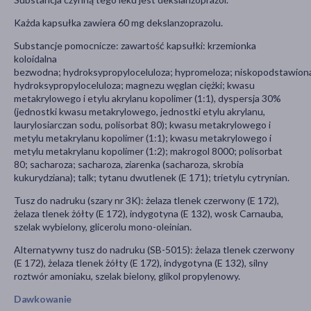
Każda kapsułka zawiera 60 mg dekslanzoprazolu.
Substancje pomocnicze: zawartość kapsułki: krzemionka
koloidalna
bezwodna; hydroksypropyloceluloza; hypromeloza; niskopodstawion
hydroksypropyloceluloza; magnezu węglan ciężki; kwasu
metakrylowego i etylu akrylanu kopolimer (1:1), dyspersja 30%
(jednostki kwasu metakrylowego, jednostki etylu akrylanu,
laurylosiarczan sodu, polisorbat 80); kwasu metakrylowego i
metylu metakrylanu kopolimer (1:1); kwasu metakrylowego i
metylu metakrylanu kopolimer (1:2); makrogol 8000; polisorbat
80; sacharoza; sacharoza, ziarenka (sacharoza, skrobia
kukurydziana); talk; tytanu dwutlenek (E 171); trietylu cytrynian.
Tusz do nadruku (szary nr 3K): żelaza tlenek czerwony (E 172),
żelaza tlenek żółty (E 172), indygotyna (E 132), wosk Carnauba,
szelak wybielony, glicerolu mono-oleinian.
Alternatywny tusz do nadruku (SB-5015): żelaza tlenek czerwony
(E 172), żelaza tlenek żółty (E 172), indygotyna (E 132), silny
roztwór amoniaku, szelak bielony, glikol propylenowy.
Dawkowanie