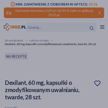
MIN. ZAMÓWIENIE Z ODBIOREM W APTECE:
25 ZŁ
Darmowa dostawa z InPost od 39 zł tylko w aplikacji
DOZ.pl
w
Hit
Hit
Strona główna
Leki na receptę
Dexilant, 60 mg, kapsułki o zmodyfikowanym uwalnianiu, twarde, 28 szt.
ofory
NA RECEPTĘ
do makijażu
dzieci
ść
Hit
Hit
ące
rmową
kijażu
Dexilant, 60 mg, kapsułki o
ść
Hit
zmodyfikowanym uwalnianiu,
w
Hit
Hit
twarde, 28 szt.
ść
Hit
kapsułki