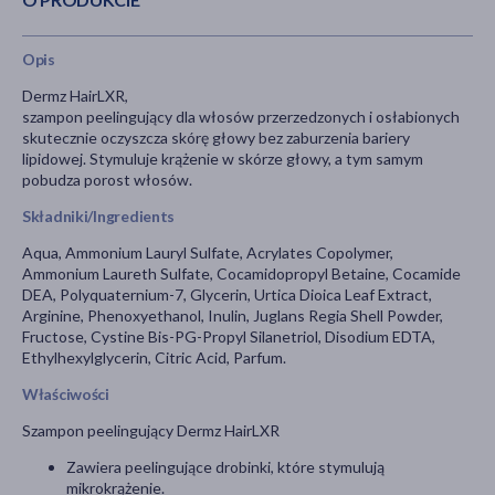
Opis
Dermz HairLXR,
szampon peelingujący dla włosów przerzedzonych i osłabionych
skutecznie oczyszcza skórę głowy bez zaburzenia bariery
lipidowej. Stymuluje krążenie w skórze głowy, a tym samym
pobudza porost włosów.
Składniki/Ingredients
Aqua, Ammonium Lauryl Sulfate, Acrylates Copolymer,
Ammonium Laureth Sulfate, Cocamidopropyl Betaine, Cocamide
DEA, Polyquaternium-7, Glycerin, Urtica Dioica Leaf Extract,
Arginine, Phenoxyethanol, Inulin, Juglans Regia Shell Powder,
Fructose, Cystine Bis-PG-Propyl Silanetriol, Disodium EDTA,
Ethylhexylglycerin, Citric Acid, Parfum.
Właściwości
Szampon peelingujący Dermz HairLXR
Zawiera peelingujące drobinki, które stymulują
mikrokrążenie.