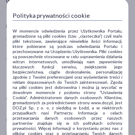
00-095 Warszawa
info@dermzlabs.pl
Polityka prywatności cookie
Producent
W momencie odwiedzenia przez Użytkownika Portalu,
gromadzone są pliki cookies (tzw. „ciasteczka”) czyli małe
DERMZ LABORATORIES LTD
pliki tekstowe, zawierające niewielkie ilości informacji,
1000 Great West Road
które pobierane są podczas odwiedzania Portalu i
przechowywane na Urządzeniu Użytkownika. Pliki cookies
TW8 9DW Br The Mille
są powszechnie stosowane w celu usprawnienia działania
info@dermlzabs.com
witryn internetowych, umożliwiają nam zapewnienie
kluczowych funkcji serwisu, zwiększenie jego
bezpieczeństwa, ciągłe doskonalenie, personalizację
zgodnie z Twoimi preferencjami oraz wyświetlanie treści i
reklam dopasowanych do Twoich zainteresowań. Zgoda
na pliki cookies jest dobrowolna i można ją wycofać w
dowolnym momencie z poziomu strony "Ustawienia
Cookie". Administratorem danych osobowych Klientów,
CECHY PRODUKTU
gromadzonych za pośrednictwem strony www.doz.pl, jest
DOZ.pl Sp. z o. o. z siedzibą w Łodzi, a w niektórych
przypadkach nasi Partnerzy. Informacja o celach
przetwarzania danych osobowych przez naszych
PŁEĆ
WIEK
partnerów znajduje się w ich politykach ochrony
prywatności. Więcej informacji o korzystaniu przez nas z
Mężczyzna
dla młodzieży
plików cookies oraz o przetwarzaniu Twoich danych