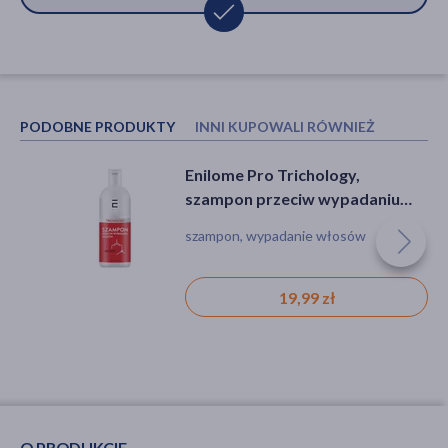
PODOBNE PRODUKTY
INNI KUPOWALI RÓWNIEŻ
Enilome Pro Trichology,
Dermz HairLXR, szampon
szampon przeciw wypadaniu
wzmacniający, 300 ml
włosów, 200 ml
szampon, wypadanie włosów
szampon, podrażnienie, łojotok,
wypadanie włosów
19,99 zł
60,99 zł
O PRODUKCIE