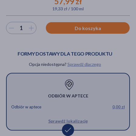
57,99 zł
19,33 zł / 100 ml
akijażu
Wybierz ilość
Do koszyka
FORMY DOSTAWY DLA TEGO PRODUKTU
Hit
Opcja niedostępna?
Sprawdź dlaczego
ODBIÓR W APTECE
Odbiór w aptece
0,00 zł
Sprawdź lokalizację