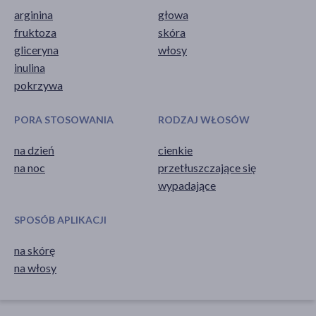
arginina
głowa
fruktoza
skóra
gliceryna
włosy
inulina
pokrzywa
PORA STOSOWANIA
RODZAJ WŁOSÓW
na dzień
cienkie
na noc
przetłuszczające się
wypadające
SPOSÓB APLIKACJI
na skórę
na włosy