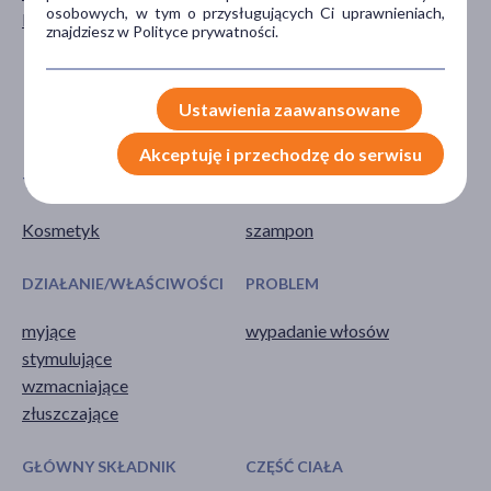
osobowych, w tym o przysługujących Ci uprawnieniach,
Kobieta
dla dorosłych
znajdziesz w Polityce prywatności.
dla seniorów
20+
30+
Ustawienia zaawansowane
pokaż więcej ...
Akceptuję i przechodzę do serwisu
TYP PRODUKTU
POSTAĆ
Kosmetyk
szampon
DZIAŁANIE/WŁAŚCIWOŚCI
PROBLEM
myjące
wypadanie włosów
stymulujące
wzmacniające
złuszczające
GŁÓWNY SKŁADNIK
CZĘŚĆ CIAŁA