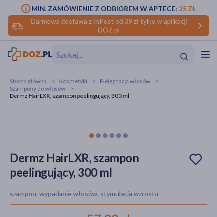
MIN. ZAMÓWIENIE Z ODBIOREM W APTECE:
25 ZŁ
Darmowa dostawa z InPost od 39 zł tylko w aplikacji
DOZ.pl
w
Hit
Hit
Strona główna
Kosmetyki
Pielęgnacja włosów
Szampony do włosów
ofory
Dermz HairLXR, szampon peelingujący, 300 ml
do makijażu
dzieci
ść
Hit
Hit
ące
rmową
kijażu
Dermz HairLXR, szampon
ść
Hit
peelingujący, 300 ml
w
Hit
Hit
szampon, wypadanie włosów, stymulacja wzrostu
ść
Hit