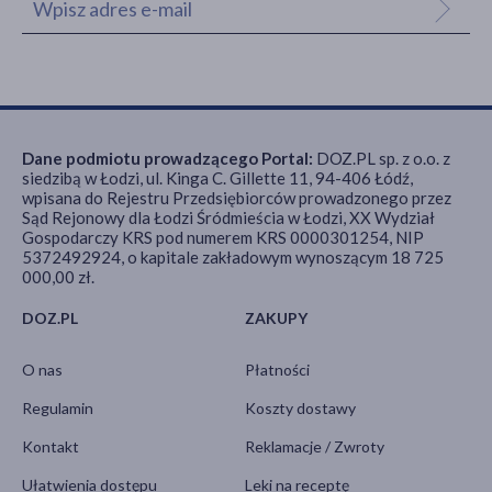
Dane podmiotu prowadzącego Portal:
DOZ.PL sp. z o.o. z
siedzibą w Łodzi, ul. Kinga C. Gillette 11, 94-406 Łódź,
wpisana do Rejestru Przedsiębiorców prowadzonego przez
Sąd Rejonowy dla Łodzi Śródmieścia w Łodzi, XX Wydział
Gospodarczy KRS pod numerem KRS 0000301254, NIP
5372492924, o kapitale zakładowym wynoszącym 18 725
000,00 zł.
DOZ.PL
ZAKUPY
O nas
Płatności
Regulamin
Koszty dostawy
Kontakt
Reklamacje / Zwroty
Ułatwienia dostępu
Leki na receptę