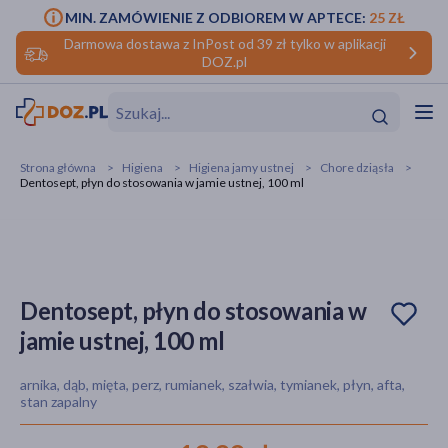
MIN. ZAMÓWIENIE Z ODBIOREM W APTECE:
25 ZŁ
Darmowa dostawa z InPost od 39 zł tylko w aplikacji
DOZ.pl
w
Hit
Hit
Strona główna
Higiena
Higiena jamy ustnej
Chore dziąsła
Dentosept, płyn do stosowania w jamie ustnej, 100 ml
ofory
do makijażu
dzieci
ść
Hit
Hit
ące
rmową
kijażu
Dentosept, płyn do stosowania w
jamie ustnej, 100 ml
ść
Hit
arnika, dąb, mięta, perz, rumianek, szałwia, tymianek, płyn, afta,
w
Hit
Hit
stan zapalny
ść
Hit