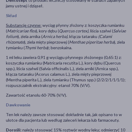
Dentosept
to produkt leczniczy stosowany w stanach zapalnych
jamy ustnej i dziąseł.
Skład
Substancje czynne:
wyciąg płynny złożony z: koszyczka rumianku
(
Matricariae flos
), kory dębu (
Quercus cortex)
, liścia szałwi (
Salviae
folium
), ziela arnika (
Arnica herba)
, kłącza tataraku
(Calami
rhizomate
), ziela mięty pieprzowej (
Menthae piperitae herba
), ziela
tymianku (
Thymi herba
); benzokaina.
1 ml leku zawiera 0,91 g wyciągu płynnego złożonego (0,65:1) z:
koszyczka rumianku (Matricaria recutita L.), kory dębu (Quercus
spp.), liścia szałwii (Salvia officinalis L.), ziela arniki (Arnica spp.),
kłącza tataraku (Acorus calamus L.), ziela mięty pieprzowej
(Mentha piperita L.), ziela tymianku (Thymus spp.) (2/2/2/1/1/1/1);
rozpuszczalnik ekstrakcyjny: etanol 70% (V/V).
Zawartość etanolu 60-70% (V/V).
Dawkowanie
Ten lek należy zawsze stosować dokładnie tak, jak opisano to w
ulotce dla pacjenta lub według zaleceń lekarza lub farmaceuty.
Dorośli:
należy stosować 15% roztwór wodny leku; odmierzyć 10