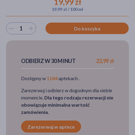
19,99 zł
19,99 zł / 100 ml
akijażu
Wybierz ilość
Do koszyka
Hit
ODBIERZ W 30 MINUT
22,99 zł
Dostępny w
1184
aptekach .
Zarezerwuj i odbierz w dogodnym dla siebie
momencie.
Dla tego rodzaju rezerwacji nie
obowiązuje minimalna wartość
zamówienia.
Zarezerwuj w aptece