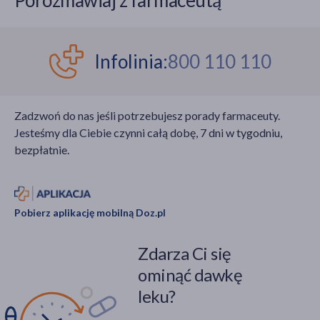
Porozmawiaj z farmaceutą
podwyższonego ryzyka
jednak fakt, że celem
znajdziemy osoby z
tej procedury
obniżoną odpornością,
medycznej jest
cukrzycą czy
zachowanie zęba w
Infolinia:
800 110 110
niewystarczającą
jamie ustnej, pomimo
higieną jamy ustnej.
utraty miazgi.
Jakie objawy daje
Zadzwoń do nas jeśli potrzebujesz porady farmaceuty.
zapalenie ślinianek? Jak
Jesteśmy dla Ciebie czynni całą dobę, 7 dni w tygodniu,
je leczyć?
bezpłatnie.
Pobierz aplikację mobilną Doz.pl
Zdarza Ci się
ominąć dawkę
leku?