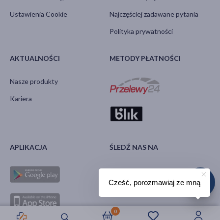
Ustawienia Cookie
Najczęściej zadawane pytania
Polityka prywatności
AKTUALNOŚCI
METODY PŁATNOŚCI
Nasze produkty
Kariera
APLIKACJA
ŚLEDŹ NAS NA
Cześć, porozmawiaj ze mną
0