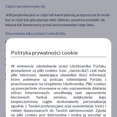
Ciąża i karmienie piersią
Jeśli pacjentka jest w ciąży lub karmi piersią, przypuszcza że może
być w ciaży lub gdy planuje mieć dziecko, powinna poradzić się
lekarza lub farmaceuty przed zastosowaniem tego leku.
Stosowanie leku u dzieci i młodzieży
Nie stosować u dzieci poniżej 6 roku życia.
Prowadzenie pojazdów i obsługa maszyn
Polityka prywatności cookie
Bezpośrednio po zastosowaniu leku alkohol może być wykrywany
przez urządzenia do pomiaru alkoholu w wydychanym powietrzu, z
W momencie odwiedzenia przez Użytkownika Portalu,
tego względu nie należy prowadzić pojazdów i obsługiwać maszyn
gromadzone są pliki cookies (tzw. „ciasteczka”) czyli małe
bezpośrednio po zastosowaniu produktu. Należy zachować co
pliki tekstowe, zawierające niewielkie ilości informacji,
najmniej półgodzinną przerwę.
które pobierane są podczas odwiedzania Portalu i
przechowywane na Urządzeniu Użytkownika. Pliki cookies
są powszechnie stosowane w celu usprawnienia działania
witryn internetowych, umożliwiają nam zapewnienie
kluczowych funkcji serwisu, zwiększenie jego
bezpieczeństwa, ciągłe doskonalenie, personalizację
zgodnie z Twoimi preferencjami oraz wyświetlanie treści i
reklam dopasowanych do Twoich zainteresowań. Zgoda
na pliki cookies jest dobrowolna i można ją wycofać w
Pokaż wszystkie produkty DENTOSEPT