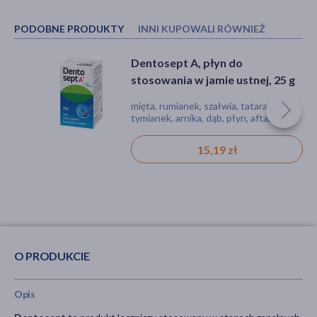
PODOBNE PRODUKTY
INNI KUPOWALI RÓWNIEŻ
Dentosept A, płyn do
Dentosept A, płyn do
stosowania w jamie ustnej, 25 g
stosowania w jamie ustnej, 25 g
mięta, rumianek, szałwia, tatarak,
mięta, rumianek, szałwia, tatarak,
tymianek, arnika, dąb, płyn, afta, stan
tymianek, arnika, dąb, płyn, afta, stan
zapalny
zapalny
15,19 zł
15,19 zł
O PRODUKCIE
Opis