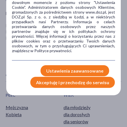
dowolnym momencie z poziomu strony "Ustawienia
Cookie". Administratorem danych osobowych Klientów,
gromadzonych za pośrednictwem strony www.doz.pl, jest
Producent
DOZ.pl Sp. z o. o. z siedzibą w Łodzi, a w niektórych
przypadkach nasi Partnerzy. Informacja o celach
PHYTOPHARM
przetwarzania danych osobowych przez naszych
partnerów znajduje się w ich politykach ochrony
Klęka 1
prywatności. Więcej informacji o korzystaniu przez nas z
Nowe Miasto nad Warta
plików cookies oraz o przetwarzaniu Twoich danych
osobowych, w tym o przysługujących Ci uprawnieniach,
znajdziesz w Polityce prywatności.
Ustawienia zaawansowane
CECHY PRODUKTU
Akceptuję i przechodzę do serwisu
PŁEĆ
WIEK
Mężczyzna
dla młodzieży
Kobieta
dla dorosłych
dla seniorów