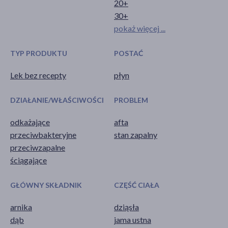
20+
30+
pokaż więcej ...
TYP PRODUKTU
POSTAĆ
Lek bez recepty
płyn
DZIAŁANIE/WŁAŚCIWOŚCI
PROBLEM
odkażające
afta
przeciwbakteryjne
stan zapalny
przeciwzapalne
ściągające
GŁÓWNY SKŁADNIK
CZĘŚĆ CIAŁA
arnika
dziąsła
dąb
jama ustna