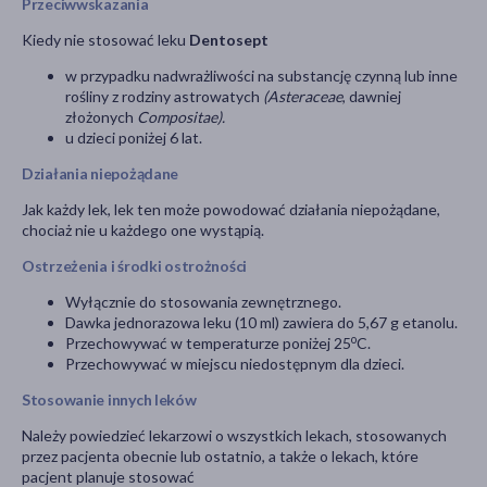
Przeciwwskazania
Kiedy nie stosować leku
Dentosept
w przypadku nadwrażliwości na substancję czynną lub inne
rośliny z rodziny astrowatych
(Asteraceae
, dawniej
złożonych
Compositae).
u dzieci poniżej 6 lat.
Działania niepożądane
Jak każdy lek, lek ten może powodować działania niepożądane,
chociaż nie u każdego one wystąpią.
Ostrzeżenia i środki ostrożności
Wyłącznie do stosowania zewnętrznego.
Dawka jednorazowa leku (10 ml) zawiera do 5,67 g etanolu.
o
Przechowywać w temperaturze poniżej 25
C.
Przechowywać w miejscu niedostępnym dla dzieci.
Stosowanie innych leków
Należy powiedzieć lekarzowi o wszystkich lekach, stosowanych
przez pacjenta obecnie lub ostatnio, a także o lekach, które
pacjent planuje stosować