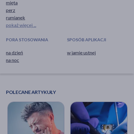
mięta
perz
rumianek
pokaż więcej ...
PORA STOSOWANIA
SPOSÓB APLIKACJI
na dzień
w jamie ustnej
na noc
POLECANE ARTYKUŁY