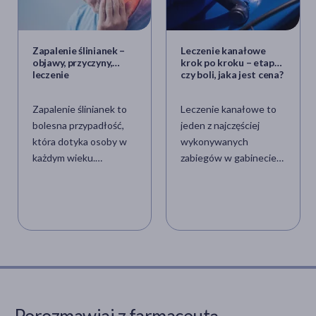
Zapalenie ślinianek –
Leczenie kanałowe
objawy, przyczyny,
krok po kroku – etapy,
leczenie
czy boli, jaka jest cena?
Zapalenie ślinianek to
Leczenie kanałowe to
bolesna przypadłość,
jeden z najczęściej
która dotyka osoby w
wykonywanych
każdym wieku.
zabiegów w gabinecie
Jednakże najbardziej
dentystycznym.
znaną
Pacjenci pytają
chorobą ślinianek jest
najczęściej o to czy
zapalenie wieku
samo leczenie boli, czy
dziecięcego, czyli
zawsze wykonywane
świnka. Zapalenie
jest pod mikroskopem,
ślinianek ma najczęściej
czy zabieg można
podłoże wirusowe lub
rozliczyć na NFZ.
bakteryjne, a w grupie
Najważniejszym jest