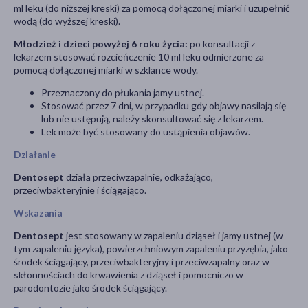
ml leku (do niższej kreski) za pomocą dołączonej miarki i uzupełnić
wodą (do wyższej kreski).
Młodzież i dzieci powyżej 6 roku życia:
po konsultacji z
lekarzem stosować rozcieńczenie 10 ml leku odmierzone za
pomocą dołączonej miarki w szklance wody.
Przeznaczony do płukania jamy ustnej.
Stosować przez 7 dni, w przypadku gdy objawy nasilają się
lub nie ustępują, należy skonsultować się z lekarzem.
Lek może być stosowany do ustąpienia objawów.
Działanie
Dentosept
działa przeciwzapalnie, odkażająco,
przeciwbakteryjnie i ściągająco.
Wskazania
Dentosept
jest stosowany w zapaleniu dziąseł i jamy ustnej (w
tym zapaleniu języka), powierzchniowym zapaleniu przyzębia, jako
środek ściągający, przeciwbakteryjny i przeciwzapalny oraz w
skłonnościach do krwawienia z dziąseł i pomocniczo w
parodontozie jako środek ściągający.