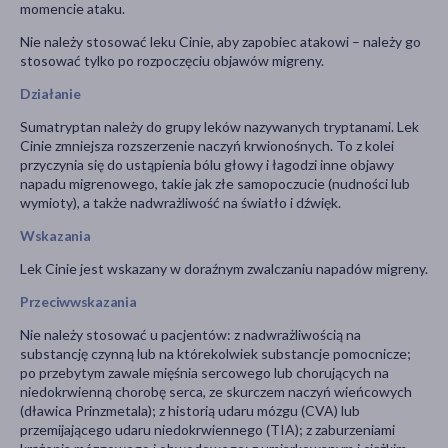
momencie ataku.
Nie należy stosować leku Cinie, aby zapobiec atakowi – należy go
stosować tylko po rozpoczęciu objawów migreny.
Działanie
Sumatryptan należy do grupy leków nazywanych tryptanami. Lek
Cinie zmniejsza rozszerzenie naczyń krwionośnych. To z kolei
przyczynia się do ustąpienia bólu głowy i łagodzi inne objawy
napadu migrenowego, takie jak złe samopoczucie (nudności lub
wymioty), a także nadwrażliwość na światło i dźwięk.
Wskazania
Lek Cinie jest wskazany w doraźnym zwalczaniu napadów migreny.
Przeciwwskazania
Nie należy stosować u pacjentów: z nadwrażliwością na
substancję czynną lub na którekolwiek substancje pomocnicze;
po przebytym zawale mięśnia sercowego lub chorujących na
niedokrwienną chorobę serca, ze skurczem naczyń wieńcowych
(dławica Prinzmetala); z historią udaru mózgu (CVA) lub
przemijającego udaru niedokrwiennego (TIA); z zaburzeniami