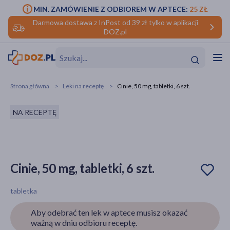
MIN. ZAMÓWIENIE Z ODBIOREM W APTECE:
25 ZŁ
Darmowa dostawa z InPost od 39 zł tylko w aplikacji
DOZ.pl
w
Hit
Hit
Strona główna
Leki na receptę
Cinie, 50 mg, tabletki, 6 szt.
ofory
NA RECEPTĘ
do makijażu
dzieci
ść
Hit
Hit
ące
rmową
kijażu
Cinie, 50 mg, tabletki, 6 szt.
ść
Hit
tabletka
w
Hit
Hit
Aby odebrać ten lek w aptece musisz okazać
ważną w dniu odbioru receptę.
ść
Hit