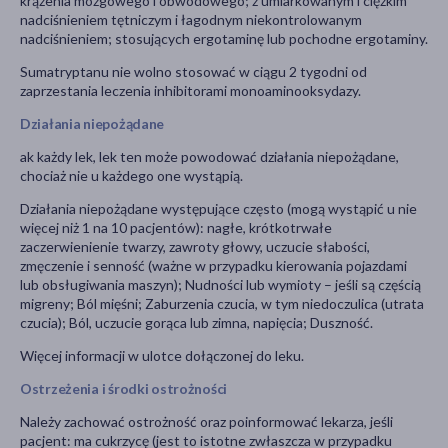
krążenia mózgowego i obwodowego; z umiarkowanym i ciężkim
nadciśnieniem tętniczym i łagodnym niekontrolowanym
nadciśnieniem; stosujących ergotaminę lub pochodne ergotaminy.
Sumatryptanu nie wolno stosować w ciągu 2 tygodni od
zaprzestania leczenia inhibitorami monoaminooksydazy.
Działania niepożądane
ak każdy lek, lek ten może powodować działania niepożądane,
chociaż nie u każdego one wystąpią.
Działania niepożądane występujące często (mogą wystąpić u nie
więcej niż 1 na 10 pacjentów): nagłe, krótkotrwałe
zaczerwienienie twarzy, zawroty głowy, uczucie słabości,
zmęczenie i senność (ważne w przypadku kierowania pojazdami
lub obsługiwania maszyn); Nudności lub wymioty – jeśli są częścią
migreny; Ból mięśni; Zaburzenia czucia, w tym niedoczulica (utrata
czucia); Ból, uczucie gorąca lub zimna, napięcia; Duszność.
Więcej informacji w ulotce dołączonej do leku.
Ostrzeżenia i środki ostrożności
Należy zachować ostrożność oraz poinformować lekarza, jeśli
pacjent: ma cukrzycę (jest to istotne zwłaszcza w przypadku