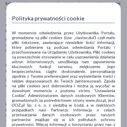
kobiet w wieku pomenopauzalnym lub mężczyzn w wieku powyżej
40 lat); nadużywał palenia tytoniu lub stosuje produkty
zawierające nikotynę; miał napady drgawek (konwulsje); ma
Polityka prywatności cookie
zaburzenia czynności wątroby lub nerek; ma uczulenie
(nadwrażliwość) na niektóre antybiotyki (sulfonamidy); stosuje
produkty roślinne zawierające ziele dziurawca.
W momencie odwiedzenia przez Użytkownika Portalu,
gromadzone są pliki cookies (tzw. „ciasteczka”) czyli małe
Lek ten można stosować wyłącznie u pacjentów z jednoznacznym
pliki tekstowe, zawierające niewielkie ilości informacji,
rozpoznaniem migreny i po wykluczeniu innych czynników.
które pobierane są podczas odwiedzania Portalu i
Niektórych postaci migreny nie można leczyć sumatryptanem.
przechowywane na Urządzeniu Użytkownika. Pliki cookies
są powszechnie stosowane w celu usprawnienia działania
Po przyjęciu tego leku pacjent może przez krótki czas odczuwać
witryn internetowych, umożliwiają nam zapewnienie
ból lub ucisk w klatce piersiowej. Objawy te mogą być znacznie
kluczowych funkcji serwisu, zwiększenie jego
nasilone i promieniować w kierunku gardła.
bezpieczeństwa, ciągłe doskonalenie, personalizację
zgodnie z Twoimi preferencjami oraz wyświetlanie treści i
Lek należy przechowywać w miejscu niewidocznym i
reklam dopasowanych do Twoich zainteresowań. Zgoda
niedostępnym dla dzieci.
na pliki cookies jest dobrowolna i można ją wycofać w
dowolnym momencie z poziomu strony "Ustawienia
Stosowanie innych leków
Cookie". Administratorem danych osobowych Klientów,
gromadzonych za pośrednictwem strony www.doz.pl, jest
Należy powiedzieć lekarzowi o wszystkich lekach przyjmowanych
DOZ.pl Sp. z o. o. z siedzibą w Łodzi, a w niektórych
przez pacjenta obecnie lub ostatnio, a także o lekach, które
przypadkach nasi Partnerzy. Informacja o celach
przetwarzania danych osobowych przez naszych
pacjent planuje przyjmować, w tym również o tych, które
partnerów znajduje się w ich politykach ochrony
wydawane są bez recepty.
prywatności. Więcej informacji o korzystaniu przez nas z