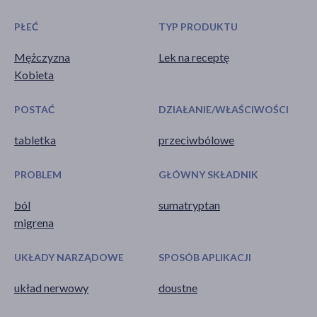
PŁEĆ
TYP PRODUKTU
Mężczyzna
Lek na receptę
Kobieta
POSTAĆ
DZIAŁANIE/WŁAŚCIWOŚCI
tabletka
przeciwbólowe
PROBLEM
GŁÓWNY SKŁADNIK
ból
sumatryptan
migrena
UKŁADY NARZĄDOWE
SPOSÓB APLIKACJI
układ nerwowy
doustne