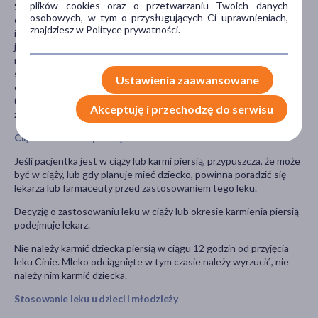
plików cookies oraz o przetwarzaniu Twoich danych
Szczególnie ważne jest poinformowanie o stosowaniu:
osobowych, w tym o przysługujących Ci uprawnieniach,
ergotaminy i jej pochodnych (stosowane w leczeniu migreny);
znajdziesz w Polityce prywatności.
inne tryptany albo leki zwane agonistami receptora 5HT1 (takie
jak naratryptan, rizatryptan, zolmitryptan); inhibitory
monoaminooksydazy (MAOI) (stosowane w leczeniu depresji);
selektywne inhibitory wychwytu zwrotnego serotoniny (SSR)
Ustawienia zaawansowane
oraz inhibitory wychwytu zwrotnego serotoniny i noradrenaliny
(ang. SNRI) (stosowane w leczeniu depresji); ziele dziurawca
Akceptuję i przechodzę do serwisu
zwyczajnego.
Ciąża i karmienie piersią
Jeśli pacjentka jest w ciąży lub karmi piersią, przypuszcza, że może
być w ciąży, lub gdy planuje mieć dziecko, powinna poradzić się
lekarza lub farmaceuty przed zastosowaniem tego leku.
Decyzję o zastosowaniu leku w ciąży lub okresie karmienia piersią
podejmuje lekarz.
Nie należy karmić dziecka piersią w ciągu 12 godzin od przyjęcia
leku Cinie. Mleko odciągnięte w tym czasie należy wyrzucić, nie
należy nim karmić dziecka.
Stosowanie leku u dzieci i młodzieży