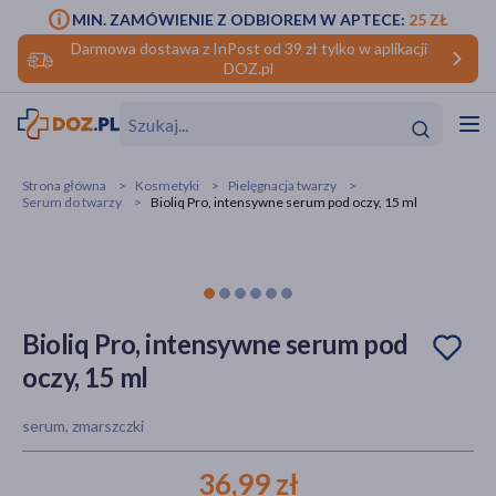
MIN. ZAMÓWIENIE Z ODBIOREM W APTECE:
25 ZŁ
Darmowa dostawa z InPost od 39 zł tylko w aplikacji
DOZ.pl
w
Hit
Hit
Strona główna
Kosmetyki
Pielęgnacja twarzy
Serum do twarzy
Bioliq Pro, intensywne serum pod oczy, 15 ml
ofory
do makijażu
dzieci
ść
Hit
Hit
ące
rmową
kijażu
Bioliq Pro, intensywne serum pod
oczy, 15 ml
ść
Hit
serum, zmarszczki
w
Hit
Hit
36,99 zł
ść
Hit