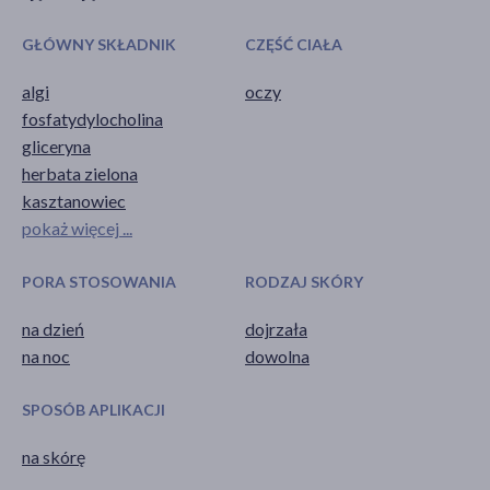
GŁÓWNY SKŁADNIK
CZĘŚĆ CIAŁA
algi
oczy
fosfatydylocholina
gliceryna
herbata zielona
kasztanowiec
pokaż więcej ...
PORA STOSOWANIA
RODZAJ SKÓRY
na dzień
dojrzała
na noc
dowolna
SPOSÓB APLIKACJI
na skórę