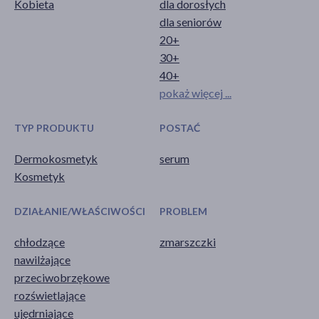
Kobieta
dla dorosłych
dla seniorów
20+
30+
40+
pokaż więcej ...
TYP PRODUKTU
POSTAĆ
Dermokosmetyk
serum
Kosmetyk
DZIAŁANIE/WŁAŚCIWOŚCI
PROBLEM
chłodzące
zmarszczki
nawilżające
przeciwobrzękowe
rozświetlające
ujędrniające