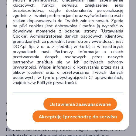
Imidazolidynyl Urea, CI 77891, Potassium Sorbate, CI 77491, CI
kluczowych funkcji serwisu, zwiększenie jego
77492, CI 77499, Tetrapeptide-21, Tin Oxide, Parfum.
bezpieczeństwa, ciągłe doskonalenie, personalizację
zgodnie z Twoimi preferencjami oraz wyświetlanie treści i
Właściwości
reklam dopasowanych do Twoich zainteresowań. Zgoda
na pliki cookies jest dobrowolna i można ją wycofać w
Bioliq Pro, intesywne serum pod oczy
dowolnym momencie z poziomu strony "Ustawienia
Cookie". Administratorem danych osobowych Klientów,
Działa intensywnie nawilżająco.
gromadzonych za pośrednictwem strony www.doz.pl, jest
Uelastycznia skórę.
DOZ.pl Sp. z o. o. z siedzibą w Łodzi, a w niektórych
Niweluje widoczne zmarszczki oraz oznaki zmęczenia
przypadkach nasi Partnerzy. Informacja o celach
(cienie, worki pod oczami).
przetwarzania danych osobowych przez naszych
Delikatny pigment sprawia, że skóra zostaje delikatnie
partnerów znajduje się w ich politykach ochrony
rozjaśniona i rozświetlona.
prywatności. Więcej informacji o korzystaniu przez nas z
Aplikator w delikatny sposób masuje i chłodzi skórę wokół
plików cookies oraz o przetwarzaniu Twoich danych
oczu.
osobowych, w tym o przysługujących Ci uprawnieniach,
Efekty widoczne są już po pierwszym zastosowaniu
znajdziesz w Polityce prywatności.
produktu. Skóra staje się bardziej jędrna, elastyczna,
wygląda młodziej.
Ustawienia zaawansowane
Składniki aktywne:
Niskocząsteczkowy kwas hialuronowy – działa silnie nawilżająco i
Akceptuję i przechodzę do serwisu
uelastyczniająco.
Ekstrakt z kiełków pszenicy Triticum vulgare – sprawia, że krem
ujędrnia skórę, a także wygładza zmarszczki wokół oczu.