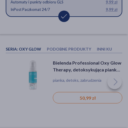
Automaty i punkty odbioru GLS
9,99 zł
InPost Paczkomat 24/7
9,99 zł
SERIA:
OXY GLOW
PODOBNE PRODUKTY
INNI KUPOWAL
AA Aloes Pink, serum-booster,
Bielenda Professional, Oxy
Bielenda Professional Oxy Glow
30 ml
Glow, hydrożelowa maska
Therapy, detoksykująca pianka
regenerująco - dotleniająca, 150
oczyszczająca, 160 ml
serum, suchość, nawilżęnie,
maseczka, suchość
pianka, detoks, zabrudzenia
ml
wygładzenie
23,59 zł
66,99 zł
50,99 zł