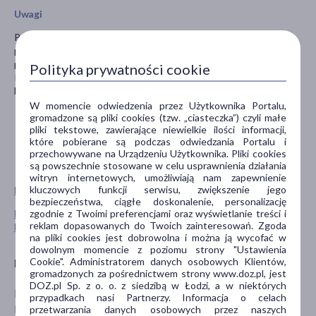
Uwagi
Produkt do użytku zewnętrznego. Przeznaczony do stosowania
profesjonalnego i domowego. Unikać kontaktu z oczami. W
przypadku wystąpienia podrażnień przerwać stosowanie.
Polityka prywatności cookie
Przechowywać w temperaturze pokojowej, z dala od
bezpośredniego światła słonecznego.
W momencie odwiedzenia przez Użytkownika Portalu,
gromadzone są pliki cookies (tzw. „ciasteczka”) czyli małe
pliki tekstowe, zawierające niewielkie ilości informacji,
które pobierane są podczas odwiedzania Portalu i
przechowywane na Urządzeniu Użytkownika. Pliki cookies
są powszechnie stosowane w celu usprawnienia działania
witryn internetowych, umożliwiają nam zapewnienie
kluczowych funkcji serwisu, zwiększenie jego
Pokaż wszystkie produkty BIELENDA PROFESSIONAL
bezpieczeństwa, ciągłe doskonalenie, personalizację
zgodnie z Twoimi preferencjami oraz wyświetlanie treści i
Pokaż wszystkie produkty linii Oxy Glow marki Bielenda
reklam dopasowanych do Twoich zainteresowań. Zgoda
Professional
na pliki cookies jest dobrowolna i można ją wycofać w
dowolnym momencie z poziomu strony "Ustawienia
Cookie". Administratorem danych osobowych Klientów,
Producent
gromadzonych za pośrednictwem strony www.doz.pl, jest
DOZ.pl Sp. z o. o. z siedzibą w Łodzi, a w niektórych
BIELENDA
przypadkach nasi Partnerzy. Informacja o celach
Fabryczna 20
przetwarzania danych osobowych przez naszych