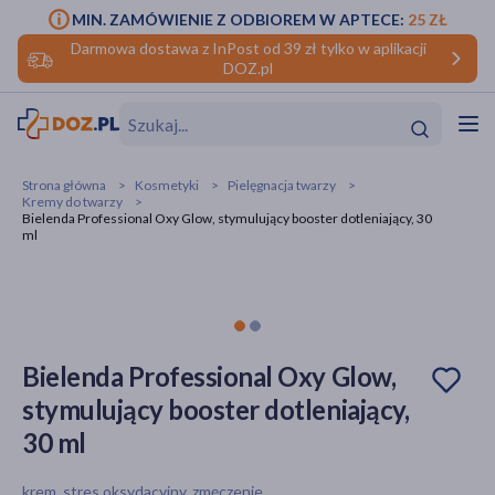
MIN. ZAMÓWIENIE Z ODBIOREM W APTECE:
25 ZŁ
Darmowa dostawa z InPost od 39 zł tylko w aplikacji
DOZ.pl
w
Hit
Hit
Strona główna
Kosmetyki
Pielęgnacja twarzy
Kremy do twarzy
ofory
Bielenda Professional Oxy Glow, stymulujący booster dotleniający, 30
ml
do makijażu
dzieci
ść
Hit
Hit
ące
rmową
kijażu
Bielenda Professional Oxy Glow,
ść
Hit
stymulujący booster dotleniający,
w
Hit
Hit
30 ml
ść
Hit
krem, stres oksydacyjny, zmęczenie