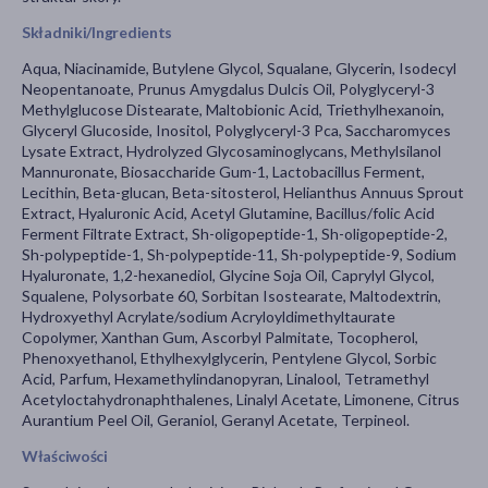
Składniki/Ingredients
Aqua, Niacinamide, Butylene Glycol, Squalane, Glycerin, Isodecyl
Neopentanoate, Prunus Amygdalus Dulcis Oil, Polyglyceryl-3
Methylglucose Distearate, Maltobionic Acid, Triethylhexanoin,
Glyceryl Glucoside, Inositol, Polyglyceryl-3 Pca, Saccharomyces
Lysate Extract, Hydrolyzed Glycosaminoglycans, Methylsilanol
Mannuronate, Biosaccharide Gum-1, Lactobacillus Ferment,
Lecithin, Beta-glucan, Beta-sitosterol, Helianthus Annuus Sprout
Extract, Hyaluronic Acid, Acetyl Glutamine, Bacillus/folic Acid
Ferment Filtrate Extract, Sh-oligopeptide-1, Sh-oligopeptide-2,
Sh-polypeptide-1, Sh-polypeptide-11, Sh-polypeptide-9, Sodium
Hyaluronate, 1,2-hexanediol, Glycine Soja Oil, Caprylyl Glycol,
Squalene, Polysorbate 60, Sorbitan Isostearate, Maltodextrin,
Hydroxyethyl Acrylate/sodium Acryloyldimethyltaurate
Copolymer, Xanthan Gum, Ascorbyl Palmitate, Tocopherol,
Phenoxyethanol, Ethylhexylglycerin, Pentylene Glycol, Sorbic
Acid, Parfum, Hexamethylindanopyran, Linalool, Tetramethyl
Acetyloctahydronaphthalenes, Linalyl Acetate, Limonene, Citrus
Aurantium Peel Oil, Geraniol, Geranyl Acetate, Terpineol.
Właściwości