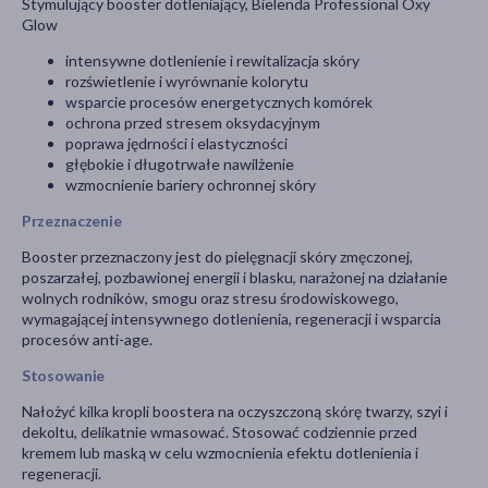
Stymulujący booster dotleniający, Bielenda Professional Oxy
Glow
intensywne dotlenienie i rewitalizacja skóry
rozświetlenie i wyrównanie kolorytu
wsparcie procesów energetycznych komórek
ochrona przed stresem oksydacyjnym
poprawa jędrności i elastyczności
głębokie i długotrwałe nawilżenie
wzmocnienie bariery ochronnej skóry
Przeznaczenie
Booster przeznaczony jest do pielęgnacji skóry zmęczonej,
poszarzałej, pozbawionej energii i blasku, narażonej na działanie
wolnych rodników, smogu oraz stresu środowiskowego,
wymagającej intensywnego dotlenienia, regeneracji i wsparcia
procesów anti-age.
Stosowanie
Nałożyć kilka kropli boostera na oczyszczoną skórę twarzy, szyi i
dekoltu, delikatnie wmasować. Stosować codziennie przed
kremem lub maską w celu wzmocnienia efektu dotlenienia i
regeneracji.