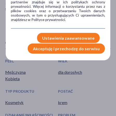
partnerów znajduje się w ich politykach ochrony
31-553 Kraków
prywatności. Więcej informacji o korzystaniu przez nas z
sklep@bielenda.com
plików cookies oraz o przetwarzaniu Twoich danych
osobowych, w tym o przysługujących Ci uprawnieniach,
znajdziesz w Polityce prywatności.
Ustawienia zaawansowane
CECHY PRODUKTU
Akceptuję i przechodzę do serwisu
PŁEĆ
WIEK
Mężczyzna
dla dorosłych
Kobieta
TYP PRODUKTU
POSTAĆ
Kosmetyk
krem
DZIAŁANIE/WŁAŚCIWOŚCI
PROBLEM