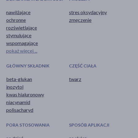
nawilżające
stres oksydacyjny
ochronne
zmęczenie
rozświetlające
stymulujące
wspomagające
pokaż więcej ...
GŁÓWNY SKŁADNIK
CZĘŚĆ CIAŁA
beta-glukan
twarz
inozytol
kwas hialuronowy
niacynamid
polisacharyd
PORA STOSOWANIA
SPOSÓB APLIKACJI