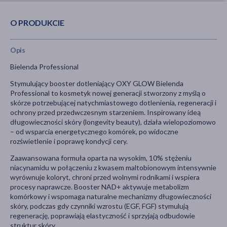
O PRODUKCIE
Opis
Bielenda Professional
Stymulujący booster dotleniający OXY GLOW Bielenda
Professional to kosmetyk nowej generacji stworzony z myślą o
skórze potrzebującej natychmiastowego dotlenienia, regeneracji i
ochrony przed przedwczesnym starzeniem. Inspirowany ideą
długowieczności skóry (longevity beauty), działa wielopoziomowo
– od wsparcia energetycznego komórek, po widoczne
rozświetlenie i poprawę kondycji cery.
Zaawansowana formuła oparta na wysokim, 10% stężeniu
niacynamidu w połączeniu z kwasem maltobionowym intensywnie
wyrównuje koloryt, chroni przed wolnymi rodnikami i wspiera
procesy naprawcze. Booster NAD+ aktywuje metabolizm
komórkowy i wspomaga naturalne mechanizmy długowieczności
skóry, podczas gdy czynniki wzrostu (EGF, FGF) stymulują
regenerację, poprawiają elastyczność i sprzyjają odbudowie
struktur skóry.