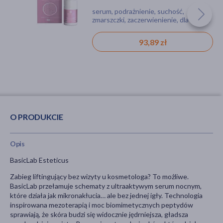
twarzy i okolic oczu, 150 ml
ceramidy 1%, 15 ml
serum, zmarszczki, wiotkość skóry, dla
pianka, podrażnienie, suchość,
serum, podrażnienie, suchość,
wegan, bez substancji zapachowych
nadwrażliwość, dla alergików, bez
zmarszczki, zaczerwienienie, dla kobiet
substancji zapachowych, dla
karmiących, dla kobiet w ciąży, bez
diabetyków
substancji zapachowych, dla wegan
149,00 zł
39,59 zł
93,89 zł
O PRODUKCIE
Opis
BasicLab Esteticus
Zabieg liftingujący bez wizyty u kosmetologa? To możliwe.
BasicLab przełamuje schematy z ultraaktywym serum nocnym,
które działa jak mikronakłucia… ale bez jednej igły. Technologia
inspirowana mezoterapią i moc biomimetycznych peptydów
sprawiają, że skóra budzi się widocznie jędrniejsza, gładsza