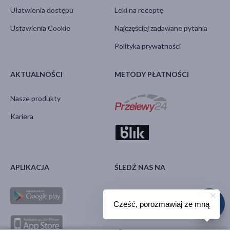
Ułatwienia dostępu
Leki na receptę
Ustawienia Cookie
Najczęściej zadawane pytania
Polityka prywatności
AKTUALNOŚCI
METODY PŁATNOŚCI
Nasze produkty
Kariera
APLIKACJA
ŚLEDŹ NAS NA
Cześć, porozmawiaj ze mną