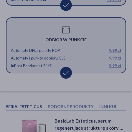
ODBIÓR W PUNKCIE
Automaty DHL i punkty POP
9,99 zł
Automaty i punkty odbioru GLS
9,99 zł
InPost Paczkomat 24/7
9,99 zł
SERIA:
ESTETICUS
PODOBNE PRODUKTY
INNI KUPOWAL
Theramid Derma-Peptides,
Pharmaceris A Puri-Sensilium,
BasicLab Esteticus, serum
serum peptydowe, 30 ml
łagodząca pianka myjąca do
regenerujące strukturę skóry,