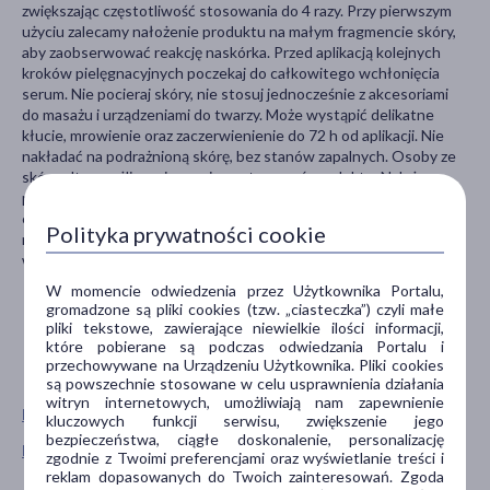
zwiększając częstotliwość stosowania do 4 razy. Przy pierwszym
użyciu zalecamy nałożenie produktu na małym fragmencie skóry,
aby zaobserwować reakcję naskórka. Przed aplikacją kolejnych
kroków pielęgnacyjnych poczekaj do całkowitego wchłonięcia
serum. Nie pocieraj skóry, nie stosuj jednocześnie z akcesoriami
do masażu i urządzeniami do twarzy. Może wystąpić delikatne
kłucie, mrowienie oraz zaczerwienienie do 72 h od aplikacji. Nie
nakładać na podrażnioną skórę, bez stanów zapalnych. Osoby ze
skórą ultrawrażliwą nie powinny stosować produktu. Należy
pamiętać o ochronie przeciwsłonecznej i unikania bezpośredniej
ekspozycji na słońce. W razie wystąpienia reakcji niepożądanych
Polityka prywatności cookie
natychmiast zaprzestać stosowania produktu. Nie należy używać
w czasie ciąży i podczas karmienia piersią.
W momencie odwiedzenia przez Użytkownika Portalu,
gromadzone są pliki cookies (tzw. „ciasteczka”) czyli małe
pliki tekstowe, zawierające niewielkie ilości informacji,
które pobierane są podczas odwiedzania Portalu i
przechowywane na Urządzeniu Użytkownika. Pliki cookies
są powszechnie stosowane w celu usprawnienia działania
witryn internetowych, umożliwiają nam zapewnienie
Pokaż wszystkie produkty BASICLAB
kluczowych funkcji serwisu, zwiększenie jego
bezpieczeństwa, ciągłe doskonalenie, personalizację
Pokaż wszystkie produkty linii Esteticus marki BasicLab
zgodnie z Twoimi preferencjami oraz wyświetlanie treści i
reklam dopasowanych do Twoich zainteresowań. Zgoda