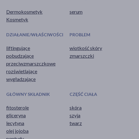
Dermokosmetyk
serum
Kosmetyk
DZIAŁANIE/WŁAŚCIWOŚCI
PROBLEM
liftingujące
wiotkość skóry
pobudzające
zmarszczki
przeciwzmarszczkowe
rozświetlające
wygładzające
GŁÓWNY SKŁADNIK
CZĘŚĆ CIAŁA
fitosterole
skóra
gliceryna
szyja
lecytyna
twarz
olej jojoba
peptydy