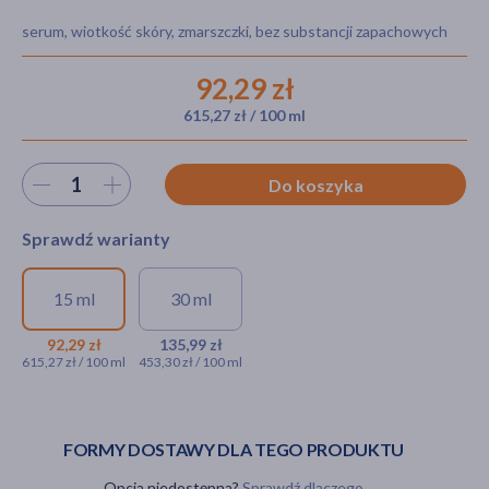
serum, wiotkość skóry, zmarszczki, bez substancji zapachowych
92,29 zł
akijażu
615,27 zł / 100 ml
Wybierz ilość
Do koszyka
Hit
Sprawdź warianty
15 ml
30 ml
BasicLab Esteticus, serum
BasicLab Esteticus,
peptydowe do twarzy na noc
serum peptydowe do
92,29 zł
135,99 zł
615,27 zł / 100 ml
453,30 zł / 100 ml
Napięcie i Ujędrnienie, 15 ml
twarzy na noc
Napięcie i
92,29 zł
Ujędrnienie, 30 ml
135,99 zł
FORMY DOSTAWY DLA TEGO PRODUKTU
Opcja niedostępna?
Sprawdź dlaczego