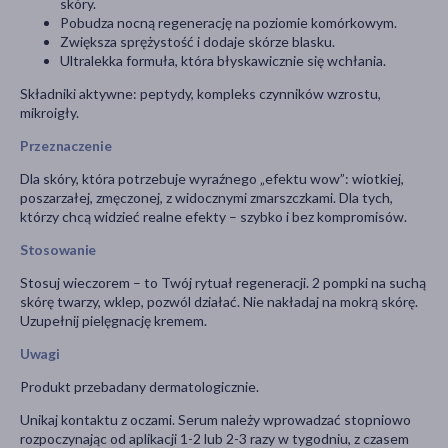
skóry.
Pobudza nocną regenerację na poziomie komórkowym.
Zwiększa sprężystość i dodaje skórze blasku.
Ultralekka formuła, która błyskawicznie się wchłania.
Składniki aktywne: peptydy, kompleks czynników wzrostu,
mikroigły.
Przeznaczenie
Dla skóry, która potrzebuje wyraźnego „efektu wow”: wiotkiej,
poszarzałej, zmęczonej, z widocznymi zmarszczkami. Dla tych,
którzy chcą widzieć realne efekty – szybko i bez kompromisów.
Stosowanie
Stosuj wieczorem – to Twój rytuał regeneracji. 2 pompki na suchą
skórę twarzy, wklep, pozwól działać. Nie nakładaj na mokrą skórę.
Uzupełnij pielęgnację kremem.
Uwagi
Produkt przebadany dermatologicznie.
Unikaj kontaktu z oczami. Serum należy wprowadzać stopniowo
rozpoczynając od aplikacji 1-2 lub 2-3 razy w tygodniu, z czasem