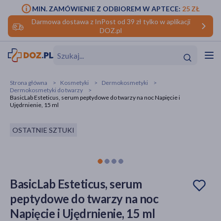
MIN. ZAMÓWIENIE Z ODBIOREM W APTECE:
25 ZŁ
Darmowa dostawa z InPost od 39 zł tylko w aplikacji
DOZ.pl
w
Hit
Hit
Strona główna
Kosmetyki
Dermokosmetyki
Dermokosmetyki do twarzy
ofory
BasicLab Esteticus, serum peptydowe do twarzy na noc Napięcie i
Ujędrnienie, 15 ml
do makijażu
dzieci
ść
Hit
Hit
OSTATNIE SZTUKI
ące
rmową
kijażu
ść
Hit
BasicLab Esteticus, serum
w
Hit
Hit
peptydowe do twarzy na noc
Napięcie i Ujędrnienie, 15 ml
ść
Hit