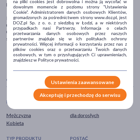
na pliki cookies jest dobrowolna i można ją wycofać w
Producent
dowolnym momencie z poziomu strony "Ustawienia
Cookie". Administratorem danych osobowych Klientów,
gromadzonych za pośrednictwem strony www.doz.pl, jest
NEW APPROACH SP. Z O.O.
DOZ.pl Sp. z o. o. z siedzibą w Łodzi, a w niektórych
ul Ostrobramska 75C
przypadkach nasi Partnerzy. Informacja o celach
04-175 Warszawa
przetwarzania danych osobowych przez naszych
sklep@basiclab.shop
partnerów znajduje się w ich politykach ochrony
prywatności. Więcej informacji o korzystaniu przez nas z
plików cookies oraz o przetwarzaniu Twoich danych
osobowych, w tym o przysługujących Ci uprawnieniach,
znajdziesz w Polityce prywatności.
CECHY PRODUKTU
Ustawienia zaawansowane
Akceptuję i przechodzę do serwisu
PŁEĆ
WIEK
Mężczyzna
dla dorosłych
Kobieta
TYP PRODUKTU
POSTAĆ