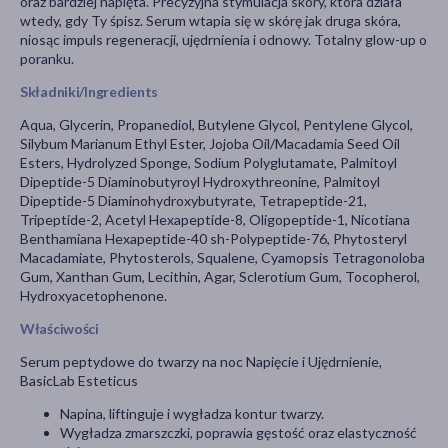
oraz bardziej napięta. Precyzyjna stymulacja skóry, która działa
wtedy, gdy Ty śpisz. Serum wtapia się w skórę jak druga skóra,
niosąc impuls regeneracji, ujędrnienia i odnowy. Totalny glow-up o
poranku.
Składniki/Ingredients
Aqua, Glycerin, Propanediol, Butylene Glycol, Pentylene Glycol,
Silybum Marianum Ethyl Ester, Jojoba Oil/Macadamia Seed Oil
Esters, Hydrolyzed Sponge, Sodium Polyglutamate, Palmitoyl
Dipeptide-5 Diaminobutyroyl Hydroxythreonine, Palmitoyl
Dipeptide-5 Diaminohydroxybutyrate, Tetrapeptide-21,
Tripeptide-2, Acetyl Hexapeptide-8, Oligopeptide-1, Nicotiana
Benthamiana Hexapeptide-40 sh-Polypeptide-76, Phytosteryl
Macadamiate, Phytosterols, Squalene, Cyamopsis Tetragonoloba
Gum, Xanthan Gum, Lecithin, Agar, Sclerotium Gum, Tocopherol,
Hydroxyacetophenone.
Właściwości
Serum peptydowe do twarzy na noc Napięcie i Ujędrnienie,
BasicLab Esteticus
Napina, liftinguje i wygładza kontur twarzy.
Wygładza zmarszczki, poprawia gęstość oraz elastyczność