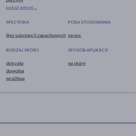
pokaż więcej ...
SPECYFIKA
PORA STOSOWANIA
Bez substancji zapachowych
na noc
RODZAJ SKÓRY
SPOSÓB APLIKACJI
dojrzała
na skórę
dowolna
wrażliwa