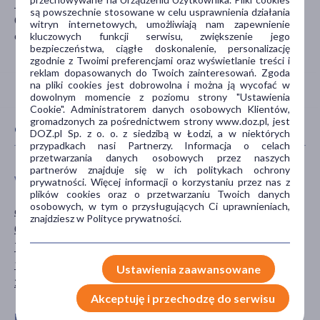
Jerozolimskie 195B
są powszechnie stosowane w celu usprawnienia działania
02-222 Warszawa
witryn internetowych, umożliwiają nam zapewnienie
dsa.zgloszenia@philips.com
kluczowych funkcji serwisu, zwiększenie jego
bezpieczeństwa, ciągłe doskonalenie, personalizację
zgodnie z Twoimi preferencjami oraz wyświetlanie treści i
reklam dopasowanych do Twoich zainteresowań. Zgoda
na pliki cookies jest dobrowolna i można ją wycofać w
dowolnym momencie z poziomu strony "Ustawienia
Cookie". Administratorem danych osobowych Klientów,
gromadzonych za pośrednictwem strony www.doz.pl, jest
CECHY PRODUKTU
DOZ.pl Sp. z o. o. z siedzibą w Łodzi, a w niektórych
przypadkach nasi Partnerzy. Informacja o celach
przetwarzania danych osobowych przez naszych
partnerów znajduje się w ich politykach ochrony
WIEK
TYP PRODUKTU
prywatności. Więcej informacji o korzystaniu przez nas z
plików cookies oraz o przetwarzaniu Twoich danych
osobowych, w tym o przysługujących Ci uprawnieniach,
dla dzieci
Akcesoria
znajdziesz w Polityce prywatności.
0-6 miesięcy
Sprzęt medyczny
7-12 miesięcy
13-24 miesięcy
Ustawienia zaawansowane
25-36 miesięcy
Akceptuję i przechodzę do serwisu
DZIAŁANIE/WŁAŚCIWOŚCI
AKCESORIA