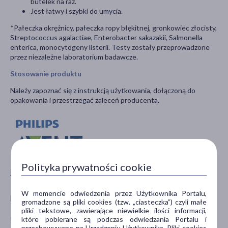
butelek na raz.
Jest łatwy i szybki do umycia.
*Pałeczka okrężnicy, pałeczka ropy błękitnej, gronkowiec złocisty,
Streptococcus agalactiae, Enterobacter sakazakii, Salmonella
enterica, monocytogeny listerii. Testy zostały przeprowadzone
przez niezależne laboratorium badawcze.
Stosowanie produktu
Należy zapoznać się z instrukcją użytkowania, dołączoną do
opakowania i przestrzegać zaleceń producenta.
Polityka prywatności cookie
Pokaż wszystkie produkty AVENT
W momencie odwiedzenia przez Użytkownika Portalu,
Producent
gromadzone są pliki cookies (tzw. „ciasteczka”) czyli małe
pliki tekstowe, zawierające niewielkie ilości informacji,
które pobierane są podczas odwiedzania Portalu i
PHILIPS POLSKA SP. Z O.O.
przechowywane na Urządzeniu Użytkownika. Pliki cookies