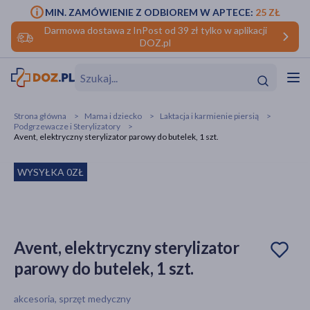
MIN. ZAMÓWIENIE Z ODBIOREM W APTECE:
25 ZŁ
Darmowa dostawa z InPost od 39 zł tylko w aplikacji
DOZ.pl
w
Hit
Hit
Strona główna
Mama i dziecko
Laktacja i karmienie piersią
Podgrzewacze i Sterylizatory
ofory
Avent, elektryczny sterylizator parowy do butelek, 1 szt.
do makijażu
dzieci
ść
Hit
Hit
WYSYŁKA 0ZŁ
ące
rmową
kijażu
ść
Hit
Avent, elektryczny sterylizator
parowy do butelek, 1 szt.
w
Hit
Hit
akcesoria, sprzęt medyczny
ść
Hit