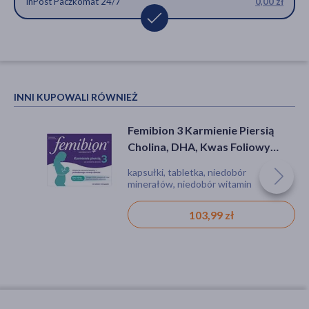
InPost Paczkomat 24/7
0,00 zł
INNI KUPOWALI RÓWNIEŻ
Femibion 3 Karmienie Piersią
Cholina, DHA, Kwas Foliowy
Plus, tabletki powlekane +
kapsułki, tabletka, niedobór
kapsułki miękkie, 56 szt. + 56 szt.
minerałów, niedobór witamin
103,99 zł