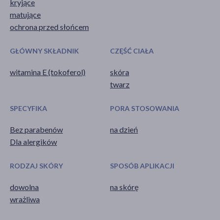
kryjące
matujące
ochrona przed słońcem
GŁÓWNY SKŁADNIK
CZĘŚĆ CIAŁA
witamina E (tokoferol)
skóra
twarz
SPECYFIKA
PORA STOSOWANIA
Bez parabenów
na dzień
Dla alergików
RODZAJ SKÓRY
SPOSÓB APLIKACJI
dowolna
na skórę
wrażliwa