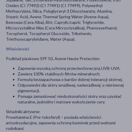
Oxides (CI 77492) (CI 77491) (CI 77499), Polymethyl
Methacrylate, Silica, Polyglyceryl-3 Diisostearate, Alumina,
Stearic Acid, Avene Thermal Spring Water (Avene Aqua),
Beeswax (Cera Alba), Bht, Caprylic/capric Triglyceride,
Microcrystalline Wax (Cera Microcristallina), Phenoxyethanol,
Tocopherol, Tocopheryl Glucoside, Tribehenin,
Triethoxycaprylylsilane, Water (Aqua).
Właściwości
Podkład piaskowy SPF 50, Avene Haute Protection
Zapewnia wysoką ochronę przeciwsłoneczną UVB-UVA.
Zawiera 100% stabilnych filtrów mineralnych.
Formuła bezzapachowa o bardzo dobrej tolerancji skórnej.
Odpowiedni dla skóry wrażliwej, nadwrażliwej, o nierównej
pigmentacji.
Pomaga zamaskować niedoskonałości skóry oraz uzyskać
naturalne, jednolite i matowe wykończenie cery.
Składniki aktywne:
Prowitamina E (Pre-tokoferyl) – posiada właściwości
antyoksydacyjne, zapewnia ochronę komórek przed wolnymi
rodnikami.