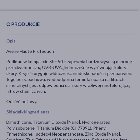
O PRODUKCIE
Opis
Avene Haute Protection
Podkład w kompakcie SPF 50 – zapewnia bardzo wysoką ochronę
przeciwsłoneczną UVB-UVA, jednocześnie wyrównując koloryt
skóry. Kryje i koryguje widoczność niedoskonałości i przebarwień.
Jego bezzapachowa, wodoodporna formuła oparta na filtrach
mineralnych jest odpowiednia dla skóry wrażliwej i nietolerującej
filtrów chemicznych.
Odcień beżowy.
Składniki/Ingredients
Dimethicone, Titanium Dioxide [Nano], Hydrogenated
Polyisobutene, Titanium Dioxide (CI 77891), Phenyl
Trimethicone, Isodecyl Neopentanoate, Zinc Oxide [Nano],
Squalane, Talc, Ethylhexyl Hydroxystearate, Polyethylene, Iron