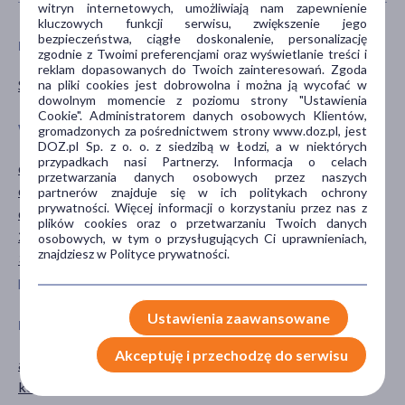
witryn internetowych, umożliwiają nam zapewnienie
kluczowych funkcji serwisu, zwiększenie jego
bezpieczeństwa, ciągłe doskonalenie, personalizację
FILTRY PRZECIWSŁONECZNE
PŁEĆ
zgodnie z Twoimi preferencjami oraz wyświetlanie treści i
reklam dopasowanych do Twoich zainteresowań. Zgoda
SPF 50
Kobieta
na pliki cookies jest dobrowolna i można ją wycofać w
dowolnym momencie z poziomu strony "Ustawienia
Cookie". Administratorem danych osobowych Klientów,
WIEK
TYP PRODUKTU
gromadzonych za pośrednictwem strony www.doz.pl, jest
DOZ.pl Sp. z o. o. z siedzibą w Łodzi, a w niektórych
przypadkach nasi Partnerzy. Informacja o celach
dla młodzieży
Dermokosmetyk
przetwarzania danych osobowych przez naszych
dla dorosłych
Kosmetyk
partnerów znajduje się w ich politykach ochrony
prywatności. Więcej informacji o korzystaniu przez nas z
dla seniorów
plików cookies oraz o przetwarzaniu Twoich danych
20+
osobowych, w tym o przysługujących Ci uprawnieniach,
znajdziesz w Polityce prywatności.
30+
pokaż więcej ...
Ustawienia zaawansowane
DZIAŁANIE/WŁAŚCIWOŚCI
PROBLEM
Akceptuję i przechodzę do serwisu
antyoksydacyjne
ochrona przeciwsłoneczna
korygujące
przebarwienia