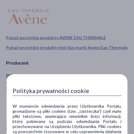
Pokaż wszystkie produkty AVENE EAU THERMALE
Pokaż wszystkie produkty linii Sun marki Avene Eau Thermale
Producent
PIERRE FABRE COSMETIQUE
45, place Abel - Gance, Boulonge, Francja
Paryż
Polityka prywatności cookie
W momencie odwiedzenia przez Użytkownika Portalu,
gromadzone są pliki cookies (tzw. „ciasteczka”) czyli małe
pliki tekstowe, zawierające niewielkie ilości informacji,
które pobierane są podczas odwiedzania Portalu i
przechowywane na Urządzeniu Użytkownika. Pliki cookies
CECHY PRODUKTU
są powszechnie stosowane w celu usprawnienia działania