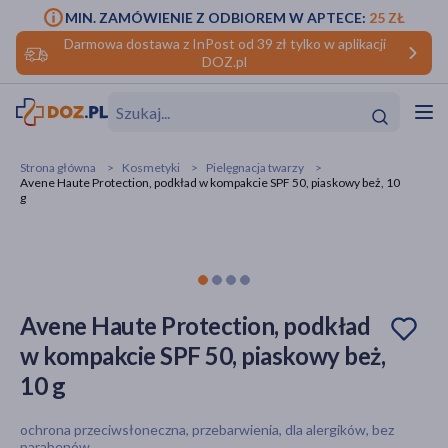
MIN. ZAMÓWIENIE Z ODBIOREM W APTECE:
25 ZŁ
Darmowa dostawa z InPost od 39 zł tylko w aplikacji
DOZ.pl
w
Hit
Hit
Strona główna
Kosmetyki
Pielęgnacja twarzy
Avene Haute Protection, podkład w kompakcie SPF 50, piaskowy beż, 10
ofory
g
do makijażu
dzieci
ść
Hit
Hit
ące
rmową
kijażu
Avene Haute Protection, podkład
ść
Hit
w kompakcie SPF 50, piaskowy beż,
10 g
w
Hit
Hit
ochrona przeciwsłoneczna, przebarwienia, dla alergików, bez
ść
Hit
parabenów