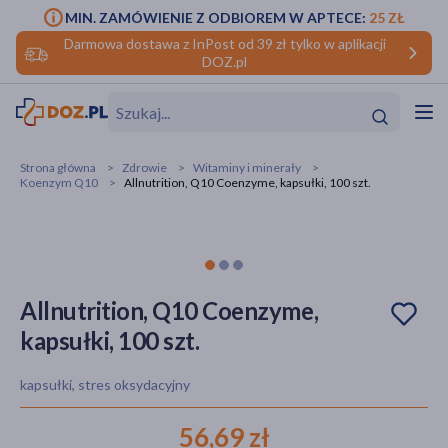
MIN. ZAMÓWIENIE Z ODBIOREM W APTECE:
25 ZŁ
Darmowa dostawa z InPost od 39 zł tylko w aplikacji
DOZ.pl
w
Hit
Hit
Strona główna
Zdrowie
Witaminy i minerały
Koenzym Q10
Allnutrition, Q10 Coenzyme, kapsułki, 100 szt.
ofory
do makijażu
dzieci
ść
Hit
Hit
ące
rmową
kijażu
Allnutrition, Q10 Coenzyme,
kapsułki, 100 szt.
ść
Hit
kapsułki, stres oksydacyjny
w
Hit
Hit
56,69 zł
ść
Hit