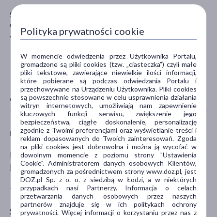
SFD S.A
Głogowska 41
Polityka prywatności cookie
45-315 Opole
W momencie odwiedzenia przez Użytkownika Portalu,
gromadzone są pliki cookies (tzw. „ciasteczka”) czyli małe
pliki tekstowe, zawierające niewielkie ilości informacji,
które pobierane są podczas odwiedzania Portalu i
przechowywane na Urządzeniu Użytkownika. Pliki cookies
są powszechnie stosowane w celu usprawnienia działania
CECHY PRODUKTU
witryn internetowych, umożliwiają nam zapewnienie
kluczowych funkcji serwisu, zwiększenie jego
bezpieczeństwa, ciągłe doskonalenie, personalizację
zgodnie z Twoimi preferencjami oraz wyświetlanie treści i
PŁEĆ
WIEK
reklam dopasowanych do Twoich zainteresowań. Zgoda
na pliki cookies jest dobrowolna i można ją wycofać w
Mężczyzna
dla dorosłych
dowolnym momencie z poziomu strony "Ustawienia
Cookie". Administratorem danych osobowych Klientów,
Kobieta
gromadzonych za pośrednictwem strony www.doz.pl, jest
DOZ.pl Sp. z o. o. z siedzibą w Łodzi, a w niektórych
przypadkach nasi Partnerzy. Informacja o celach
TYP PRODUKTU
POSTAĆ
przetwarzania danych osobowych przez naszych
partnerów znajduje się w ich politykach ochrony
Suplement diety
kapsułki
prywatności. Więcej informacji o korzystaniu przez nas z