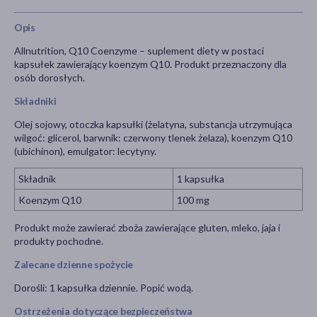
Opis
Allnutrition, Q10 Coenzyme – suplement diety w postaci
kapsułek zawierający koenzym Q10. Produkt przeznaczony dla
osób dorosłych.
Składniki
Olej sojowy, otoczka kapsułki (żelatyna, substancja utrzymująca
wilgoć: glicerol, barwnik: czerwony tlenek żelaza), koenzym Q10
(ubichinon), emulgator: lecytyny.
Składnik
1 kapsułka
Koenzym Q10
100 mg
Produkt może zawierać zboża zawierające gluten, mleko, jaja i
produkty pochodne.
Zalecane dzienne spożycie
Dorośli: 1 kapsułka dziennie. Popić wodą.
Ostrzeżenia dotyczące bezpieczeństwa