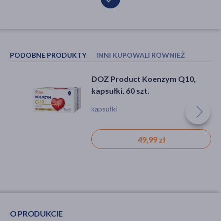
PODOBNE PRODUKTY
INNI KUPOWALI RÓWNIEŻ
DOZ Product Koenzym Q10,
Omega 3 strong, kapsułki, 90
kapsułki, 60 szt.
szt.
kapsułki
kapsułki
49,99 zł
32,69 zł
O PRODUKCIE