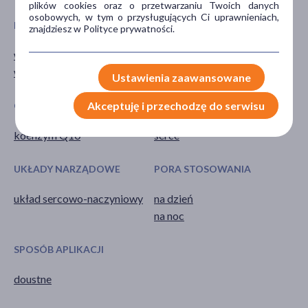
plików cookies oraz o przetwarzaniu Twoich danych
osobowych, w tym o przysługujących Ci uprawnieniach,
DZIAŁANIE/WŁAŚCIWOŚCI
PROBLEM
znajdziesz w Polityce prywatności.
wspomagające
stres oksydacyjny
wzmacniające
Ustawienia zaawansowane
Akceptuję i przechodzę do serwisu
GŁÓWNY SKŁADNIK
CZĘŚĆ CIAŁA
koenzym Q10
serce
UKŁADY NARZĄDOWE
PORA STOSOWANIA
układ sercowo-naczyniowy
na dzień
na noc
SPOSÓB APLIKACJI
doustne