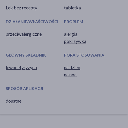
Lek bez recepty
tabletka
DZIAŁANIE/WŁAŚCIWOŚCI
PROBLEM
przeciwalergiczne
alergia
pokrzywka
GŁÓWNY SKŁADNIK
PORA STOSOWANIA
lewocetyryzyna
na dzień
na noc
SPOSÓB APLIKACJI
doustne