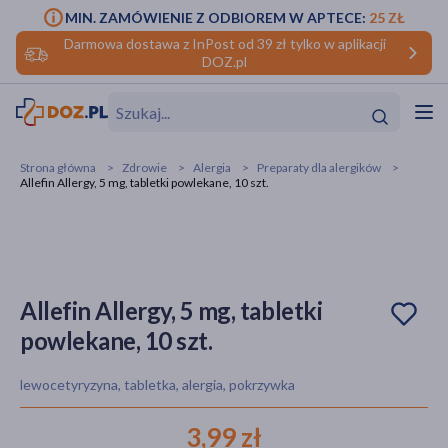
MIN. ZAMÓWIENIE Z ODBIOREM W APTECE:
25 ZŁ
Darmowa dostawa z InPost od 39 zł tylko w aplikacji
DOZ.pl
w
Hit
Hit
Strona główna
Zdrowie
Alergia
Preparaty dla alergików
Allefin Allergy, 5 mg, tabletki powlekane, 10 szt.
ofory
do makijażu
dzieci
ść
Hit
Hit
ące
rmową
kijażu
Allefin Allergy, 5 mg, tabletki
powlekane, 10 szt.
ść
Hit
lewocetyryzyna, tabletka, alergia, pokrzywka
w
Hit
Hit
3,99 zł
ść
Hit