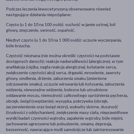
Podczas leczenia lewocetyryzyną obserwowano również
następujące działania niepożądane:
Często (u 1 do 10 na 100 osób): suchość w jamie ustnej, ból
głowy, zmęczenie, senność, ospałość.
Niezbyt często (u 1 do 10 na 1 000 osób): uczucie wyczerpania,
bóle brzucha.
Częstość nieznana (nie można określić częstości na podstawie
dostępnych danych): reakcje nadwrażliwości (alergiczne), w tym
anafilaksja (ciężka, nagła reakcja alergiczna). kołatanie serca,
zwiększenie częstości akcji serca, drgawki, mrowienie, zawroty
głowy, omdlenia, drżenie, zaburzenia smaku (zmienione
odczuwanie smaku), uczucie wirowania lub kołysania, zaburzenia
widzenia, niewyraźne widzenie, bolesne lub utrudnione
oddawanie moczu, niemożność całkowitego opróżnienia pęcherza,
obrzęk, świąd (swędzenie), wysypka, pokrzywka (obrzęk,
zaczerwienienie oraz świąd skóry), wykwity skórne, duszność
(trudności z oddychaniem), zwiększenie masy ciała, nieprawidłowe
wyniki badań czynności wątroby, zapalenie wątroby, bóle mięśni,
zachowanie agresywne lub pobudzenie, omamy, depresja,
bezsenność, nawracające myśli samobójcze lub zainteresowanie