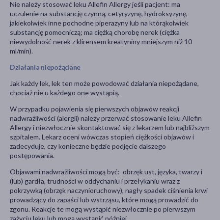
Nie należy stosować leku
Allefin Allergy jeśli pacjent: ma
uczulenie na substancję czynną, cetyryzynę, hydroksyzynę,
jakiekolwiek inne pochodne piperazyny lub na którąkolwiek
substancję pomocniczą; ma ciężką chorobę nerek (ciężka
niewydolność nerek z klirensem kreatyniny mniejszym niż 10
ml/min).
Działania niepożądane
Jak każdy lek, lek ten może powodować działania niepożądane,
chociaż nie u każdego one wystąpią.
W przypadku pojawienia się pierwszych objawów reakcji
nadwrażliwości (alergii) należy przerwać stosowanie leku Allefin
Allergy i niezwłocznie skontaktować się z lekarzem lub najbliższym
szpitalem. Lekarz oceni wówczas stopień ciężkości objawów i
zadecyduje, czy konieczne będzie podjęcie dalszego
postępowania.
Objawami nadwrażliwości mogą być: obrzęk ust, języka, twarzy i
(lub) gardła, trudności w oddychaniu i przełykaniu wraz z
pokrzywką (obrzęk naczynioruchowy), nagły spadek ciśnienia krwi
prowadzący do zapaści lub wstrząsu, które mogą prowadzić do
zgonu. Reakcje te mogą wystąpić niezwłocznie po pierwszym
zażyciu leku lub mogą wystąpić później.