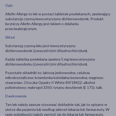
Opis
Allefin Allergy to lek w postaci tabletek powlekanych, zawierający
substancję czynną lewocetyryzyny dichlorowodorek. Produkt
leczniczy Allefin Allergy
jest lekiem o działaniu
przeciwalergicznym.
Skład
Substancją czynną leku jest lewocetyryzyny
dichlorowodorek (
Levocetirizini dihydrochloridum
).
Każda tabletka powlekana zawiera 5 mg lewocetyryzyny
dichlorowodorku (
Levocetirizini dihydrochloridum
).
Pozostałe składniki to: laktoza jednowodna; celuloza
mikrokrystaliczna; krzemionka koloidalna bezwodna; magnezu
stearynian. Otoczka Opadry II White 85F18422: alkohol
poliwinylowy; makrogol 3350; tytanu dwutlenek (E 171); talk.
Dawkowanie
Ten lek należy zawsze stosować dokładnie tak, jak to opisano w
ulotce dla pacjenta lub według zaleceń lekarza lub farmaceuty. W
razie wątpliwości należy zwrócić się do lekarza lub farmaceuty.