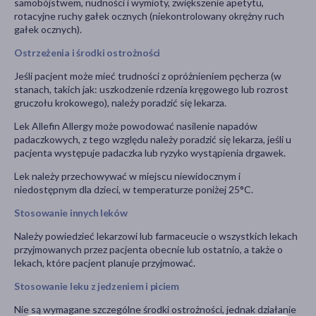
samobójstwem, nudności i wymioty, zwiększenie apetytu,
rotacyjne ruchy gałek ocznych (niekontrolowany okrężny ruch
gałek ocznych).
Ostrzeżenia i środki ostrożności
Jeśli pacjent może mieć trudności z opróżnieniem pęcherza (w
stanach, takich jak: uszkodzenie rdzenia kręgowego lub rozrost
gruczołu krokowego), należy poradzić się lekarza.
Lek Allefin Allergy może powodować nasilenie napadów
padaczkowych, z tego względu należy poradzić się lekarza, jeśli u
pacjenta występuje padaczka lub ryzyko wystąpienia drgawek.
Lek należy przechowywać w miejscu niewidocznym i
niedostępnym dla dzieci, w temperaturze poniżej 25°C.
Stosowanie innych leków
Należy powiedzieć lekarzowi lub farmaceucie o wszystkich lekach
przyjmowanych przez pacjenta obecnie lub ostatnio, a także o
lekach, które pacjent planuje przyjmować.
Stosowanie leku z jedzeniem i piciem
Nie są wymagane szczególne środki ostrożności, jednak działanie