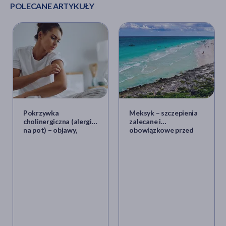
POLECANE ARTYKUŁY
Pokrzywka
Meksyk – szczepienia
cholinergiczna (alergia
zalecane i
na pot) – objawy,
obowiązkowe przed
przyczyny i metody
wyjazdem
leczenia