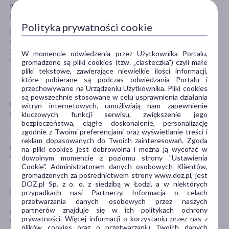
leku może ulegać opóźnieniu, jeśli jest on przyjmowany z
jedzeniem.
Polityka prywatności cookie
Nie wykazano, aby spożywanie alkoholu i przyjmowanie leku
nasilało działanie którejkolwiek substancji, jednak zaleca się
zachowanie ostrożności podczas stosowania leku i picia alkoholu
W momencie odwiedzenia przez Użytkownika Portalu,
w tym samym czasie.
gromadzone są pliki cookies (tzw. „ciasteczka”) czyli małe
pliki tekstowe, zawierające niewielkie ilości informacji,
Ciąża i karmienie piersią
które pobierane są podczas odwiedzania Portalu i
przechowywane na Urządzeniu Użytkownika. Pliki cookies
Jeśli pacjentka jest w ciąży lub karmi piersią, przypuszcza że może
są powszechnie stosowane w celu usprawnienia działania
być w ciąży lub gdy planuje mieć dziecko, powinna poradzić się
witryn internetowych, umożliwiają nam zapewnienie
lekarza lub farmaceuty przed zastosowaniem tego leku.
kluczowych funkcji serwisu, zwiększenie jego
bezpieczeństwa, ciągłe doskonalenie, personalizację
Stosowanie leku u dzieci i młodzieży
zgodnie z Twoimi preferencjami oraz wyświetlanie treści i
reklam dopasowanych do Twoich zainteresowań. Zgoda
Nie zaleca się podawania tabletek Allefin Allergy dzieciom w
na pliki cookies jest dobrowolna i można ją wycofać w
wieku poniżej 6 lat.
dowolnym momencie z poziomu strony "Ustawienia
Cookie". Administratorem danych osobowych Klientów,
Prowadzenie pojazdów i obsługa maszyn
gromadzonych za pośrednictwem strony www.doz.pl, jest
DOZ.pl Sp. z o. o. z siedzibą w Łodzi, a w niektórych
Niektórzy pacjenci przyjmujący lek mogą odczuwać senność,
przypadkach nasi Partnerzy. Informacja o celach
ospałość, zmęczenie i wyczerpanie. Jeśli pacjent planuje
przetwarzania danych osobowych przez naszych
partnerów znajduje się w ich politykach ochrony
prowadzenie samochodu, wykonywanie potencjalnie
prywatności. Więcej informacji o korzystaniu przez nas z
niebezpiecznych czynności lub obsługę maszyn, powinien
plików cookies oraz o przetwarzaniu Twoich danych