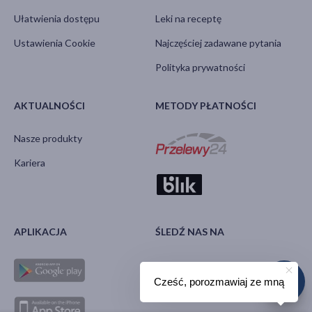
Ułatwienia dostępu
Leki na receptę
Ustawienia Cookie
Najczęściej zadawane pytania
Polityka prywatności
AKTUALNOŚCI
METODY PŁATNOŚCI
Nasze produkty
Kariera
APLIKACJA
ŚLEDŹ NAS NA
Cześć, porozmawiaj ze mną