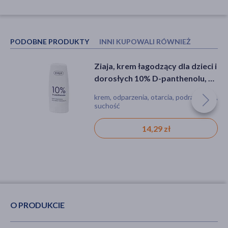
PODOBNE PRODUKTY
INNI KUPOWALI RÓWNIEŻ
Ziaja, krem łagodzący dla dzieci i
Aflofarm Panthenol, pianka, 150
dorosłych 10% D-panthenolu, 60
ml
ml
krem, odparzenia, otarcia, podrażnienie,
pianka, podrażnienie, zaczerwienienie,
suchość
suchość, oparzenie
14,29 zł
9,39 zł
O PRODUKCIE