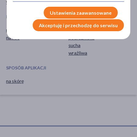
wazelina
Ustawienia zaawansowane
PORA STOSOWANIA
RODZAJ SKÓRY
Akceptuję i przechodzę do serwisu
na dzień
odwodniona
na noc
podrażniona
sucha
wrażliwa
SPOSÓB APLIKACJI
na skórę