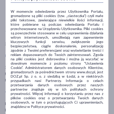
dla dorosłych
dla seniorów
W momencie odwiedzenia przez Użytkownika Portalu,
0-6 miesięcy
gromadzone są pliki cookies (tzw. „ciasteczka”) czyli małe
pokaż więcej ...
pliki tekstowe, zawierające niewielkie ilości informacji,
które pobierane są podczas odwiedzania Portalu i
przechowywane na Urządzeniu Użytkownika. Pliki cookies
TYP PRODUKTU
POSTAĆ
są powszechnie stosowane w celu usprawnienia działania
witryn internetowych, umożliwiają nam zapewnienie
kluczowych funkcji serwisu, zwiększenie jego
Kosmetyk
krem
bezpieczeństwa, ciągłe doskonalenie, personalizację
zgodnie z Twoimi preferencjami oraz wyświetlanie treści i
reklam dopasowanych do Twoich zainteresowań. Zgoda
DZIAŁANIE/WŁAŚCIWOŚCI
PROBLEM
na pliki cookies jest dobrowolna i można ją wycofać w
dowolnym momencie z poziomu strony "Ustawienia
łagodzące
podrażnienie
Cookie". Administratorem danych osobowych Klientów,
gromadzonych za pośrednictwem strony www.doz.pl, jest
nawilżające
suchość
DOZ.pl Sp. z o. o. z siedzibą w Łodzi, a w niektórych
regenerujące
zaczerwienienie
przypadkach nasi Partnerzy. Informacja o celach
przetwarzania danych osobowych przez naszych
partnerów znajduje się w ich politykach ochrony
GŁÓWNY SKŁADNIK
CZĘŚĆ CIAŁA
prywatności. Więcej informacji o korzystaniu przez nas z
plików cookies oraz o przetwarzaniu Twoich danych
osobowych, w tym o przysługujących Ci uprawnieniach,
pantenol
skóra
znajdziesz w Polityce prywatności.
parafina
twarz