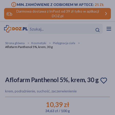
MIN. ZAMÓWIENIE Z ODBIOREM W APTECE:
25 ZŁ
Darmowa dostawa z InPost od 39 zł tylko w aplikacji
DOZ.pl
w
Hit
Hit
Strona główna
Kosmetyki
Pielęgnacja ciała
Aflofarm Panthenol 5%, krem, 30 g
ofory
do makijażu
dzieci
ść
Hit
Hit
ące
rmową
kijażu
Aflofarm Panthenol 5%, krem, 30 g
ść
Hit
krem, podrażnienie, suchość, zaczerwienienie
w
Hit
Hit
10,39 zł
34,63 zł / 100 g
ść
Hit