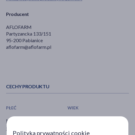
Producent
AFLOFARM
Partyzancka 133/151
95-200 Pabianice
aflofarm@aflofarm.pl
CECHY PRODUKTU
PŁEĆ
WIEK
Mężczyzna
dla dzieci
Kobieta
dla młodzieży
Polityka prywatności cookie