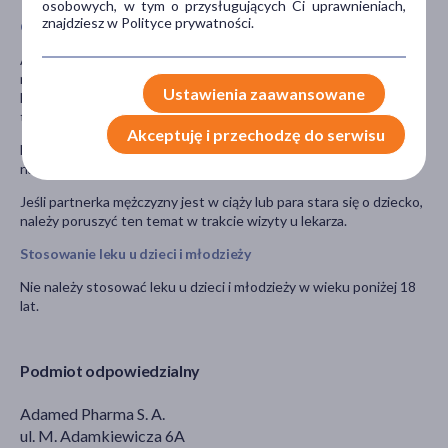
osobowych, w tym o przysługujących Ci uprawnieniach,
znajdziesz w Polityce prywatności.
Ciąża i karmienie piersią
Adaster nie jest przeznaczony dla kobiet i nie powinien być przez
nie przyjmowany. Lek może wpłynąć na rozwój dziecka. Kobiety,
Ustawienia zaawansowane
które są lub mogą być w ciąży nie powinny dotykać pokruszonych
tabletek leku.
Akceptuję i przechodzę do serwisu
Lek może również występować w męskim nasieniu - należy unikać
narażenia na nie poprzez stosowanie np. prezerwatywy.
Jeśli partnerka mężczyzny jest w ciąży lub para stara się o dziecko,
należy poruszyć ten temat w trakcie wizyty u lekarza.
Stosowanie leku u dzieci i młodzieży
Nie należy stosować leku u dzieci i młodzieży w wieku poniżej 18
lat.
Podmiot odpowiedzialny
Adamed Pharma S. A.
ul. M. Adamkiewicza 6A