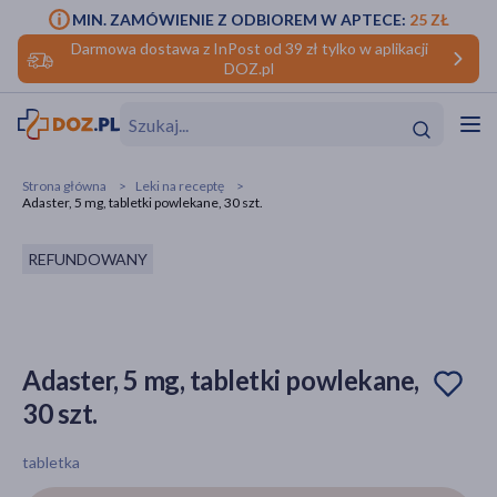
MIN. ZAMÓWIENIE Z ODBIOREM W APTECE:
25 ZŁ
Darmowa dostawa z InPost od 39 zł tylko w aplikacji
DOZ.pl
w
Hit
Hit
Strona główna
Leki na receptę
Adaster, 5 mg, tabletki powlekane, 30 szt.
ofory
REFUNDOWANY
do makijażu
dzieci
ść
Hit
Hit
ące
rmową
kijażu
Adaster, 5 mg, tabletki powlekane,
ść
Hit
30 szt.
w
Hit
Hit
tabletka
ść
Hit