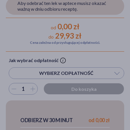
Aby odebrać ten lek w aptece musisz okazać
ważną w dniu odbioru receptę.
akijażu
0,00 zł
od
29,93 zł
do
Cena zależna od przysługującej odpłatności.
Hit
Jak wybrać odpłatność
WYBIERZ ODPŁATNOŚĆ
Wybierz ilość
Do koszyka
ODBIERZ W 30 MINUT
od 0,00 zł