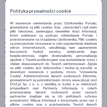
Ostrzeżenia i środki ostrożności
Jeśli wstępuje duża ilość zalegającego w pęcherzu moczu lub
Polityka prywatności cookie
znacznie upośledzony przepływ moczu, należy poinformować o
tym lekarza. Stan taki wymaga ścisłego monitorowania pod kątem
zwężania dróg moczowych.
W momencie odwiedzenia przez Użytkownika Portalu,
gromadzone są pliki cookies (tzw. „ciasteczka”) czyli małe
Lek Adaster może wpływać na badanie PSA (wykrywanie raka
pliki tekstowe, zawierające niewielkie ilości informacji,
gruczołu krokowego).
które pobierane są podczas odwiedzania Portalu i
przechowywane na Urządzeniu Użytkownika. Pliki cookies
Lek może wpływać na rozwój płodu. Istnieje możliwość przejścia
są powszechnie stosowane w celu usprawnienia działania
części leku razem z nasieniem do organizmu partnerki. Jeśli
witryn internetowych, umożliwiają nam zapewnienie
partnerka jest w ciąży lub podejrzewany jest taki stan, należy
kluczowych funkcji serwisu, zwiększenie jego
bezpieczeństwa, ciągłe doskonalenie, personalizację
unikać narażania jej na kontakt z nasieniem.
zgodnie z Twoimi preferencjami oraz wyświetlanie treści i
reklam dopasowanych do Twoich zainteresowań. Zgoda
Adaster może wywoływać pogorszenie nastroju. Jeśli pacjent już
na pliki cookies jest dobrowolna i można ją wycofać w
wcześniej odczuwał negatywne zmiany nastroju i depresję, należy
dowolnym momencie z poziomu strony "Ustawienia
poinformować o tym lekarza.
Cookie". Administratorem danych osobowych Klientów,
gromadzonych za pośrednictwem strony www.doz.pl, jest
Adaster zawiera laktozę.
DOZ.pl Sp. z o. o. z siedzibą w Łodzi, a w niektórych
przypadkach nasi Partnerzy. Informacja o celach
Stosowanie innych leków
przetwarzania danych osobowych przez naszych
partnerów znajduje się w ich politykach ochrony
Należy powiedzieć lekarzowi lub farmaceucie o wszystkich lekach
prywatności. Więcej informacji o korzystaniu przez nas z
stosowanych przez pacjenta obecnie lub ostatnio, a także o
plików cookies oraz o przetwarzaniu Twoich danych
lekach, które pacjent planuje stosować.