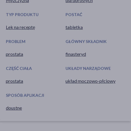
Mężczyzna
dla dorosłych
TYP PRODUKTU
POSTAĆ
Lek na receptę
tabletka
PROBLEM
GŁÓWNY SKŁADNIK
prostata
finasteryd
CZĘŚĆ CIAŁA
UKŁADY NARZĄDOWE
prostata
układ moczowo-płciowy
SPOSÓB APLIKACJI
doustne