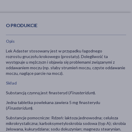
O PRODUKCIE
Opis
Lek Adaster stosowany jest w przypadku łagodnego
rozrostu gruczołu krokowego (prostaty). Dolegliwość ta
występuje u mężczyzn i objawia się problemami związanymi z
oddawaniem moczu (np. słaby strumień moczu, częste oddawanie
moczu, naglące parcie na mocz).
Skład
Substancją czynną jest finasteryd (
Finasteridum
).
Jedna tabletka powlekana zawiera 5 mg finasterydu
(
Finasteridum
).
Substancje pomocnicze: Rdzeń: laktoza jednowodna; celuloza
mikrokrystaliczna; karboksymetyloskrobia sodowa (typ A); skrobia
żelowana, kukurydziana; sodu dokuzynian; magnezu stearynian.