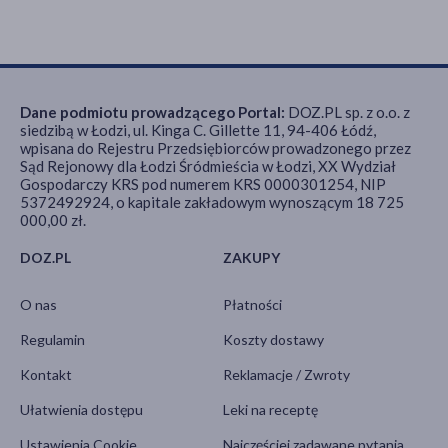
Dane podmiotu prowadzącego Portal:
DOZ.PL sp. z o.o. z
siedzibą w Łodzi, ul. Kinga C. Gillette 11, 94-406 Łódź,
wpisana do Rejestru Przedsiębiorców prowadzonego przez
Sąd Rejonowy dla Łodzi Śródmieścia w Łodzi, XX Wydział
Gospodarczy KRS pod numerem KRS 0000301254, NIP
5372492924, o kapitale zakładowym wynoszącym 18 725
000,00 zł.
DOZ.PL
ZAKUPY
O nas
Płatności
Regulamin
Koszty dostawy
Kontakt
Reklamacje / Zwroty
Ułatwienia dostępu
Leki na receptę
Ustawienia Cookie
Najczęściej zadawane pytania