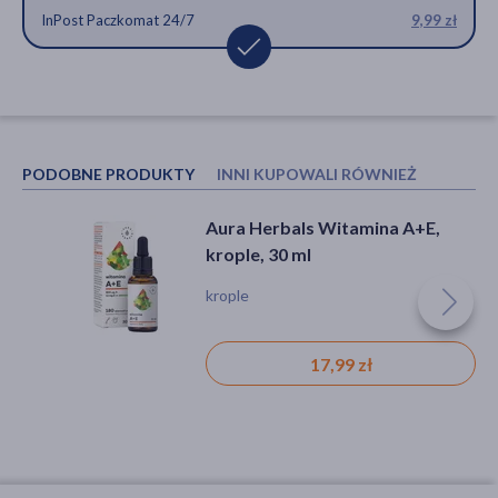
InPost Paczkomat 24/7
9,99 zł
PODOBNE PRODUKTY
INNI KUPOWALI RÓWNIEŻ
Aura Herbals Witamina A+E,
Clean label Pharmovit, K2-Vit Oil
krople, 30 ml
Active, krople, 30 ml
krople
krople
17,99 zł
34,59 zł