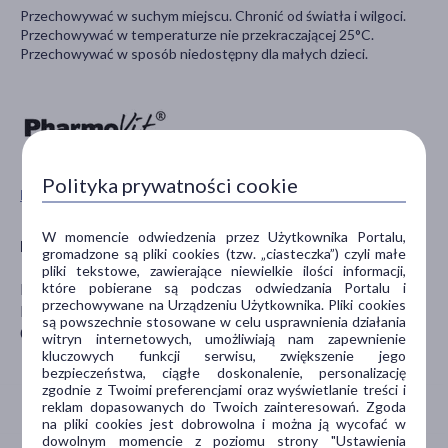
Przechowywać w suchym miejscu. Chronić od światła i wilgoci.
Przechowywać w temperaturze nie przekraczającej 25°C.
Przechowywać w sposób niedostępny dla małych dzieci.
Polityka prywatności cookie
Pokaż wszystkie produkty PHARMOVIT
W momencie odwiedzenia przez Użytkownika Portalu,
Producent
gromadzone są pliki cookies (tzw. „ciasteczka”) czyli małe
pliki tekstowe, zawierające niewielkie ilości informacji,
które pobierane są podczas odwiedzania Portalu i
Pharmovit Dystrybucja Sp. z o. o.
przechowywane na Urządzeniu Użytkownika. Pliki cookies
Kostrograj 9D
są powszechnie stosowane w celu usprawnienia działania
09-400 Płock
witryn internetowych, umożliwiają nam zapewnienie
kluczowych funkcji serwisu, zwiększenie jego
bezpieczeństwa, ciągłe doskonalenie, personalizację
zgodnie z Twoimi preferencjami oraz wyświetlanie treści i
reklam dopasowanych do Twoich zainteresowań. Zgoda
na pliki cookies jest dobrowolna i można ją wycofać w
dowolnym momencie z poziomu strony "Ustawienia