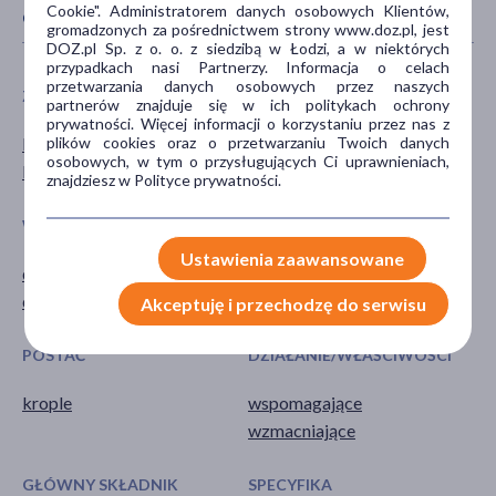
Cookie". Administratorem danych osobowych Klientów,
CECHY PRODUKTU
gromadzonych za pośrednictwem strony www.doz.pl, jest
DOZ.pl Sp. z o. o. z siedzibą w Łodzi, a w niektórych
przypadkach nasi Partnerzy. Informacja o celach
przetwarzania danych osobowych przez naszych
ZALECENIA ŻYWIENIOWE
PŁEĆ
partnerów znajduje się w ich politykach ochrony
prywatności. Więcej informacji o korzystaniu przez nas z
plików cookies oraz o przetwarzaniu Twoich danych
Bez glutenu
Mężczyzna
osobowych, w tym o przysługujących Ci uprawnieniach,
Bez laktozy
Kobieta
znajdziesz w Polityce prywatności.
WIEK
TYP PRODUKTU
Ustawienia zaawansowane
dla dorosłych
Suplement diety
dla seniorów
Akceptuję i przechodzę do serwisu
POSTAĆ
DZIAŁANIE/WŁAŚCIWOŚCI
krople
wspomagające
wzmacniające
GŁÓWNY SKŁADNIK
SPECYFIKA