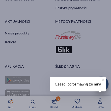
Polityka prywatności
AKTUALNOŚCI
METODY PŁATNOŚCI
Nasze produkty
Kariera
APLIKACJA
ŚLEDŹ NAS NA
Cześć, porozmawiaj ze mną
0
Koszyk
Ulubione
Konto
Start
Szukaj
Strefa okazji
Nowości
Krótkie daty