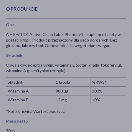
O PRODUKCIE
Opis
A + E-Vit Oil Active Clean Label Pharmovit - suplement diety w
postaci kropli. Produkt przeznaczony dla osób dorosłych. Bez
glutenu, laktozy i soi. Odpowiedni dla wegetarian i wegan.
Składniki
Oliwa z oliwek extra virgin, witamina E (octan-d-alfa-tokoferylu),
witamina A (palmitynian retinylu).
Składnik
1 kropla
%RWS*
Witamina A
800 µg
100%
Witamina E
12 mg
10%
*Referencyjna Wartość Spożycia
Masa netto
30 ml