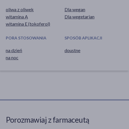
oliwa z oliwek
Dla wegan
witamina A
Dla wegetarian
witamina E (tokoferol)
PORA STOSOWANIA
SPOSÓB APLIKACJI
na dzień
doustne
na noc
Porozmawiaj z farmaceutą