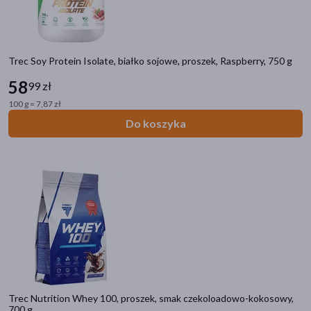
na dzień
(16)
na noc
(15)
Trec Soy Protein Isolate, białko sojowe, proszek, Raspberry, 750 g
Smak
58
99 zł
czekoladowy
(3)
100 g = 7,87 zł
waniliowy
(2)
Do koszyka
kokos
(2)
pomarańczowy
(1)
truskawkowy
(1)
pokaż więcej
Alergeny
mleko krowie
(3)
mleko
(3)
Trec Nutrition Whey 100, proszek, smak czekoloadowo-kokosowy,
ryby
(1)
700 g