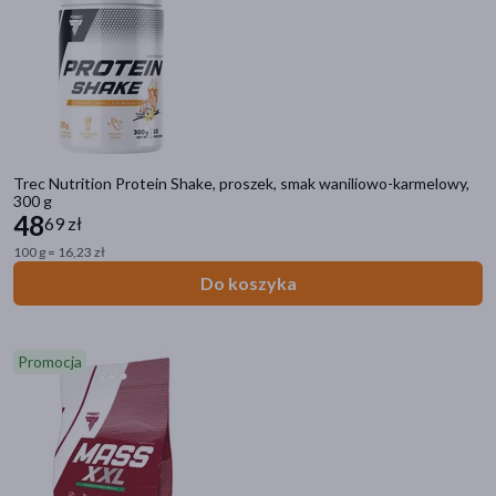
Kategorie produktów
Zdrowie
Sport
Filtry
Trec Nutrition Protein Shake, proszek, smak waniliowo-karmelowy,
Dostępny
(15)
300 g
48
69 zł
Nowość
(1)
100 g = 16,23 zł
Do koszyka
Dostawa
Wysyłka
Promocja
Odbiór w aptece
Cena