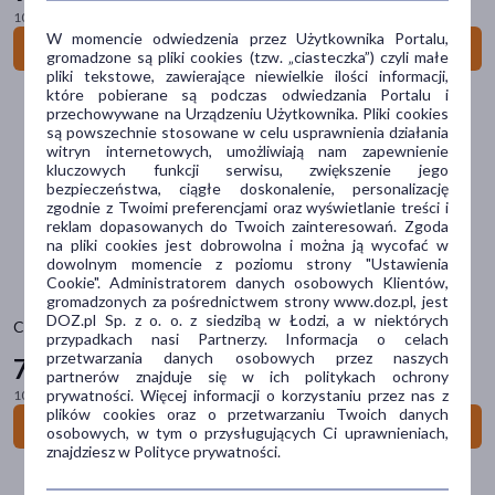
Postać
100 g = 31,40 zł
W momencie odwiedzenia przez Użytkownika Portalu,
Do koszyka
proszek
(11)
gromadzone są pliki cookies (tzw. „ciasteczka”) czyli małe
pliki tekstowe, zawierające niewielkie ilości informacji,
kapsułki
(5)
które pobierane są podczas odwiedzania Portalu i
przechowywane na Urządzeniu Użytkownika. Pliki cookies
są powszechnie stosowane w celu usprawnienia działania
Problem
witryn internetowych, umożliwiają nam zapewnienie
kluczowych funkcji serwisu, zwiększenie jego
niedobór witamin
(3)
bezpieczeństwa, ciągłe doskonalenie, personalizację
zgodnie z Twoimi preferencjami oraz wyświetlanie treści i
niedobór minerałów
(3)
reklam dopasowanych do Twoich zainteresowań. Zgoda
na pliki cookies jest dobrowolna i można ją wycofać w
dowolnym momencie z poziomu strony "Ustawienia
Główne składniki
Cookie". Administratorem danych osobowych Klientów,
gromadzonych za pośrednictwem strony www.doz.pl, jest
białko serwatkowe
(6)
DOZ.pl Sp. z o. o. z siedzibą w Łodzi, a w niektórych
Collagen 4 Runners+, proszek, smak pomarańczowy, 350 g
przypadkach nasi Partnerzy. Informacja o celach
kreatyna
(3)
przetwarzania danych osobowych przez naszych
73
59 zł
partnerów znajduje się w ich politykach ochrony
magnez
(3)
prywatności. Więcej informacji o korzystaniu przez nas z
100 g = 21,03 zł
plików cookies oraz o przetwarzaniu Twoich danych
cynk
(2)
Do koszyka
osobowych, w tym o przysługujących Ci uprawnieniach,
znajdziesz w Polityce prywatności.
kolagen
(2)