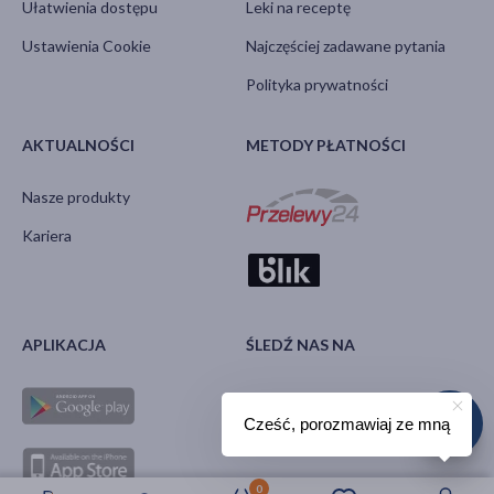
Ułatwienia dostępu
Leki na receptę
Ustawienia Cookie
Najczęściej zadawane pytania
Polityka prywatności
AKTUALNOŚCI
METODY PŁATNOŚCI
Nasze produkty
Kariera
APLIKACJA
ŚLEDŹ NAS NA
Cześć, porozmawiaj ze mną
0