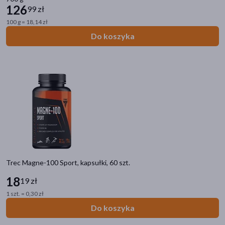
126
99 zł
soja
(1)
100 g = 18,14 zł
Do koszyka
Zalecenia żywieniowe
Z substancją słodzącą
(5)
Trec Magne-100 Sport, kapsułki, 60 szt.
18
19 zł
1 szt. = 0,30 zł
Do koszyka