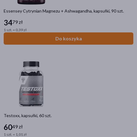
Essensey Cytrynian Magnezu + Ashwagandha, kapsułki, 90 szt.
34
79 zł
1 szt. = 0,39 zł
Do koszyka
Testoxx, kapsułki, 60 szt.
60
49 zł
1 szt. = 1,01 zł