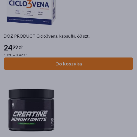
akijażu
DOZ PRODUCT Ciclo3vena, kapsułki, 60 szt.
24
99 zł
Hit
1 szt. = 0,42 zł
Do koszyka