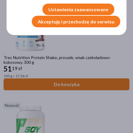
pokaż więcej
Ustawienia zaawansowane
Część ciała
Akceptuję i przechodzę do serwisu
mięśnie
(8)
kości
(4)
stawy
(2)
zęby
(1)
Trec Nutrition Protein Shake, proszek, smak czekoladowo-
skóra
(1)
kokosowy, 300 g
51
19 zł
pokaż więcej
100 g = 17,06 zł
Specyfika
Do koszyka
Dla sportowców
(8)
Odżywka białkowa
(6)
Nowość
Dla wegan
(1)
Pora stosowania