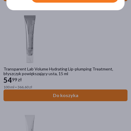
pokaż więcej
Część ciała
skóra
(43)
twarz
(28)
usta
(7)
głowa
(3)
Transparent Lab Volume Hydrating Lip-plumping Treatment,
oczy
(2)
błyszczyk powiększający usta, 15 ml
pokaż więcej
54
99 zł
100 ml = 366,60 zł
Specyfika
Do koszyka
Dla wegan
(35)
Dla wegetarian
(2)
Do opalania
(2)
Transparentne
(2)