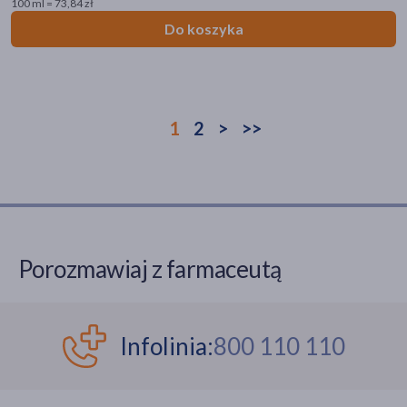
100 ml = 73,84 zł
Do koszyka
1
2
>
>>
Porozmawiaj z farmaceutą
Infolinia:
800 110 110