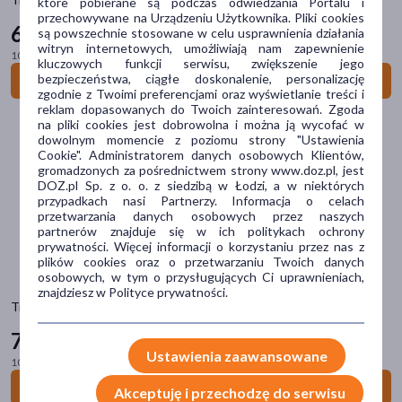
które pobierane są podczas odwiedzania Portalu i
przechowywane na Urządzeniu Użytkownika. Pliki cookies
67
Problem
99 zł
są powszechnie stosowane w celu usprawnienia działania
witryn internetowych, umożliwiają nam zapewnienie
100 ml = 135,98 zł
suchość
(24)
kluczowych funkcji serwisu, zwiększenie jego
bezpieczeństwa, ciągłe doskonalenie, personalizację
Do koszyka
podrażnienie
(8)
zgodnie z Twoimi preferencjami oraz wyświetlanie treści i
reklam dopasowanych do Twoich zainteresowań. Zgoda
przebarwienia
(8)
na pliki cookies jest dobrowolna i można ją wycofać w
dowolnym momencie z poziomu strony "Ustawienia
zmarszczki
(8)
Cookie". Administratorem danych osobowych Klientów,
gromadzonych za pośrednictwem strony www.doz.pl, jest
wiotkość skóry
(8)
DOZ.pl Sp. z o. o. z siedzibą w Łodzi, a w niektórych
przypadkach nasi Partnerzy. Informacja o celach
pokaż więcej
przetwarzania danych osobowych przez naszych
partnerów znajduje się w ich politykach ochrony
Główne składniki
prywatności. Więcej informacji o korzystaniu przez nas z
plików cookies oraz o przetwarzaniu Twoich danych
ceramidy
(13)
osobowych, w tym o przysługujących Ci uprawnieniach,
znajdziesz w Polityce prywatności.
Transparent Lab, Gentle Rejuvenation Serum, 30 ml
kwas hialuronowy
(12)
79
niacynamid
(9)
99 zł
Ustawienia zaawansowane
100 ml = 266,63 zł
gliceryna
(8)
Do koszyka
Akceptuję i przechodzę do serwisu
ektoina
(5)