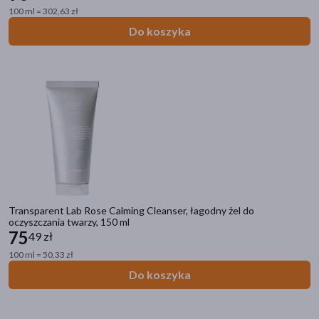
100 ml = 302,63 zł
Do koszyka
Kategorie produktów
Zdrowie
Kosmetyki
DOZ Market
Filtry
Dostępny
(41)
Transparent Lab Rose Calming Cleanser, łagodny żel do
oczyszczania twarzy, 150 ml
Wysyłka 0 zł
(1)
75
49 zł
100 ml = 50,33 zł
Dostawa
Do koszyka
Wysyłka
Odbiór w aptece