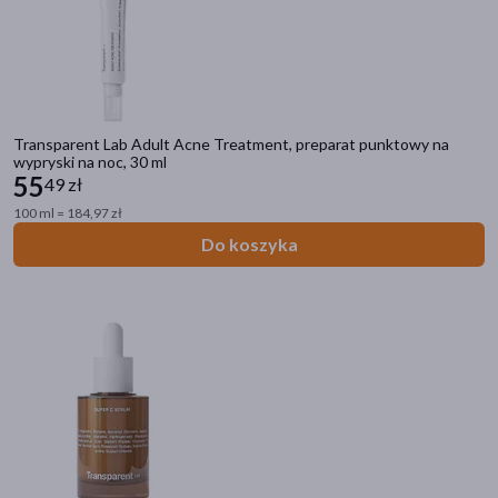
Demakijaż
(2)
pokaż więcej
Pora stosowania
Transparent Lab Adult Acne Treatment, preparat punktowy na
na noc
(36)
wypryski na noc, 30 ml
55
49 zł
na dzień
(34)
100 ml = 184,97 zł
Rodzaj włosów
Do koszyka
normalne
(1)
Rodzaj skóry
sucha
(35)
normalna
(34)
wrażliwa
(34)
tłusta
(33)