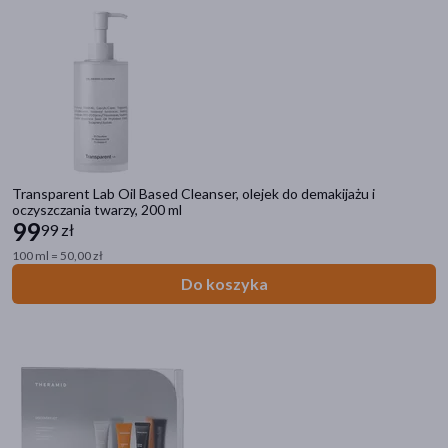
Cena
zł
–
zł
Płeć
Transparent Lab Oil Based Cleanser, olejek do demakijażu i
oczyszczania twarzy, 200 ml
Kobieta
(45)
99
99 zł
Mężczyzna
(44)
100 ml = 50,00 zł
Do koszyka
Wiek
dla dorosłych
(46)
Typ produktu
Kosmetyk
(43)