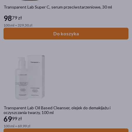
mieszana
(32)
Transparent Lab Super C, serum przeciwstarzeniowe, 30 ml
pokaż więcej
98
79 zł
100 ml = 329,30 zł
Filtry przeciwsłoneczne
Do koszyka
SPF 50+
(2)
SPF 30
(0)
SPF 50
(5)
SPF
(0)
Transparent Lab Oil Based Cleanser, olejek do demakijażu i
oczyszczania twarzy, 100 ml
69
99 zł
100 ml = 69,99 zł