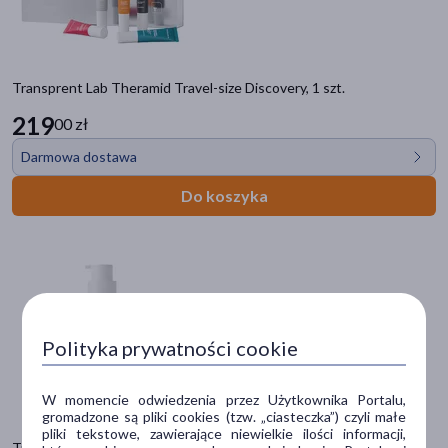
Suplement diety
(2)
Akcesoria
(1)
Transprent Lab Theramid Travel-size Discovery, 1 szt.
Sposób aplikacji
219
00 zł
na skórę
(43)
Darmowa dostawa
na włosy
(3)
doustne
(1)
Do koszyka
Postać
serum
(14)
krem
(9)
żel
(6)
Polityka prywatności cookie
balsam
(5)
W momencie odwiedzenia przez Użytkownika Portalu,
błyszczyk
(5)
gromadzone są pliki cookies (tzw. „ciasteczka”) czyli małe
pliki tekstowe, zawierające niewielkie ilości informacji,
pokaż więcej
Transparent Lab Glycerin Face Serum, nawilżające serum, 50 ml