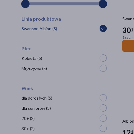
Linia produktowa
Swanso
30
Swanson Albion
(5)
1
1 szt. =
Płeć
Kobieta
(5)
Mężczyzna
(5)
Wiek
dla dorosłych
(5)
dla seniorów
(3)
20+
(2)
Albion
30+
(2)
12
1