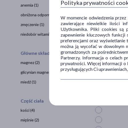
Polityka prywatności coo
anemia
(1)
obniżona odporność
(1)
W momencie odwiedzenia przez Uż
zawierające niewielkie ilości 
zmęczenie
(1)
Użytkownika. Pliki cookies są 
niedobór witamin
(1)
zapewnienie kluczowych funkcji s
preferencjami oraz wyświetlanie 
można ją wycofać w dowolnym mo
gromadzonych za pośrednictwem s
Główne składniki
Swanso
Partnerzy. Informacja o celach 
magnez
(2)
prywatności. Więcej informacji o
80
3
przysługujących Ci uprawnieniach,
glicynian magnezu
(1)
1 szt. =
miedź
(1)
Część ciała
kości
(4)
mięśnie
(2)