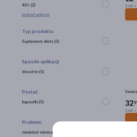
40+
(2)
1 szt. =
pokaż więcej
Typ produktu
Suplement diety
(5)
Sposób aplikacji
doustne
(5)
Postać
Swanso
32
kapsułki
(5)
9
1 szt. =
Problem
niedobór minerałów
(3)