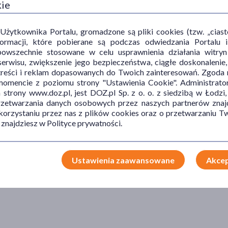
kie
ytkownika Portalu, gromadzone są pliki cookies (tzw. „ciastec
informacji, które pobierane są podczas odwiedzania Portal
powszechnie stosowane w celu usprawnienia działania witryn
erwisu, zwiększenie jego bezpieczeństwa, ciągłe doskonalenie
treści i reklam dopasowanych do Twoich zainteresowań. Zgoda n
mencie z poziomu strony "Ustawienia Cookie". Administrat
trony www.doz.pl, jest DOZ.pl Sp. z o. o. z siedzibą w Łodzi,
n Albion Chelat Wapnia, kapsułki, 180 szt.
przetwarzania danych osobowych przez naszych partnerów znajd
 korzystaniu przez nas z plików cookies oraz o przetwarzaniu
9 zł
 znajdziesz w Polityce prywatności.
 0,45 zł
Do koszyka
Ustawienia zaawansowane
Akcep