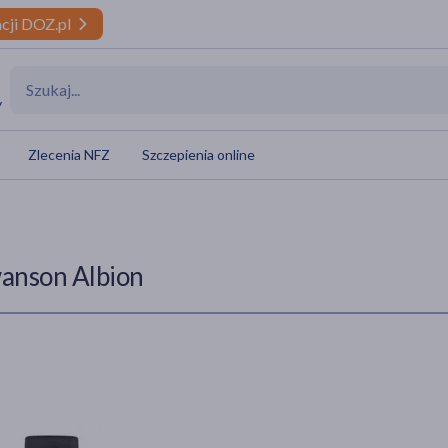
cji DOZ.pl
y
Zlecenia NFZ
Szczepienia online
anson Albion