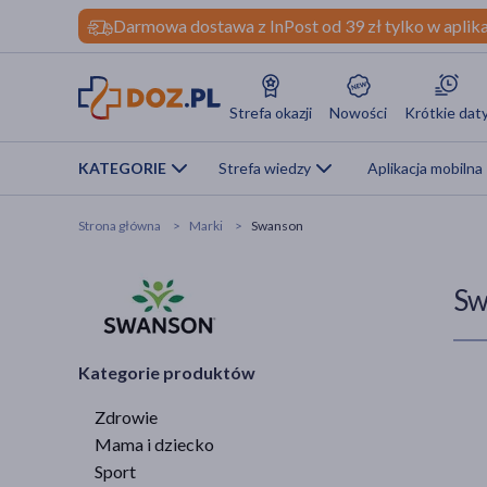
Darmowa dostawa z InPost od 39 zł tylko w aplika
Strefa okazji
Nowości
Krótkie dat
KATEGORIE
Strefa wiedzy
Aplikacja mobilna
Strona główna
Marki
Swanson
Sw
Kategorie produktów
Zdrowie
Mama i dziecko
Sport