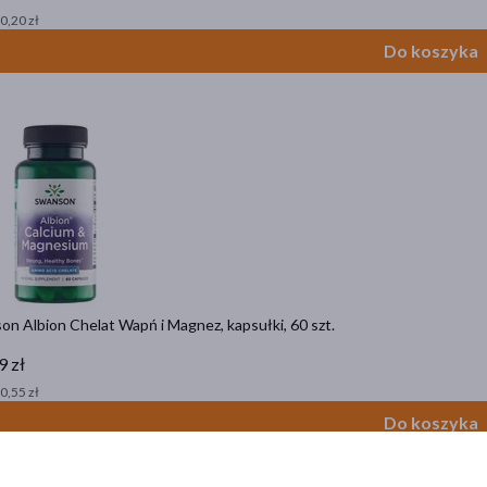
 0,20 zł
Do koszyka
n Albion Chelat Wapń i Magnez, kapsułki, 60 szt.
9 zł
 0,55 zł
Do koszyka