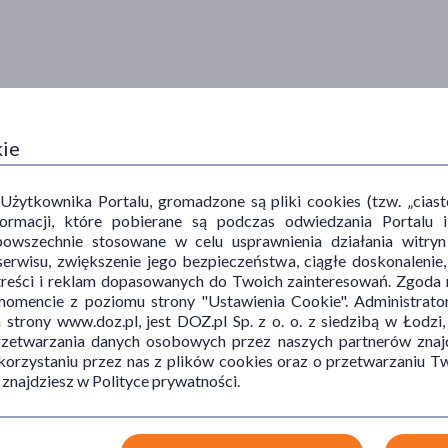
kie
ytkownika Portalu, gromadzone są pliki cookies (tzw. „ciastec
informacji, które pobierane są podczas odwiedzania Portal
powszechnie stosowane w celu usprawnienia działania witryn
erwisu, zwiększenie jego bezpieczeństwa, ciągłe doskonalenie
treści i reklam dopasowanych do Twoich zainteresowań. Zgoda n
mencie z poziomu strony "Ustawienia Cookie". Administrat
trony www.doz.pl, jest DOZ.pl Sp. z o. o. z siedzibą w Łodzi,
przetwarzania danych osobowych przez naszych partnerów znajd
 korzystaniu przez nas z plików cookies oraz o przetwarzaniu
 znajdziesz w Polityce prywatności.