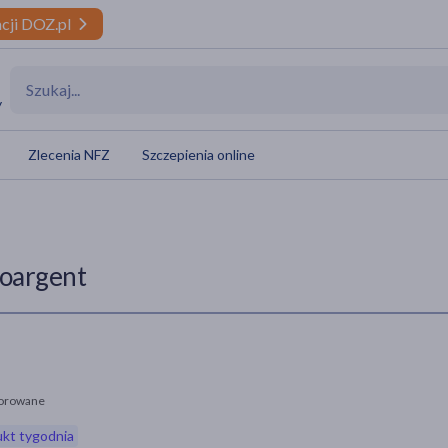
cji DOZ.pl
y
Zlecenia NFZ
Szczepienia online
oargent
orowane
kt tygodnia