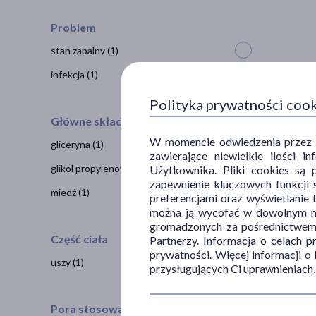
Problem
stan zapalny
(1)
infekcja
(1)
Polityka prywatności coo
Główne składniki
W momencie odwiedzenia przez Uż
gliceryna
(1)
zawierające niewielkie ilości 
glikol propylenowy
(1)
Użytkownika. Pliki cookies są 
zapewnienie kluczowych funkcji s
miedź
(1)
preferencjami oraz wyświetlanie 
można ją wycofać w dowolnym mo
gromadzonych za pośrednictwem s
Część ciała
Partnerzy. Informacja o celach 
prywatności. Więcej informacji o
uszy
(1)
przysługujących Ci uprawnieniach,
Pora stosowania