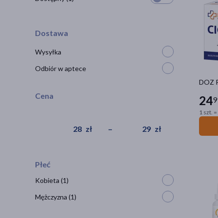
Dostawa
Wysyłka
Odbiór w aptece
DOZ P
Cena
24
9
1 szt. =
zł
–
zł
Płeć
Kobieta
(1)
Mężczyzna
(1)