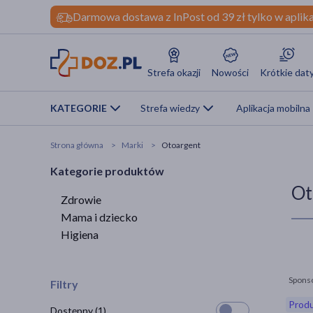
Darmowa dostawa z InPost od 39 zł tylko w aplika
Strefa okazji
Nowości
Krótkie dat
KATEGORIE
Strefa wiedzy
Aplikacja mobilna
Strona główna
Marki
Otoargent
Kategorie produktów
Ot
Zdrowie
Mama i dziecko
Higiena
Spons
Filtry
Produ
Dostępny
(1)