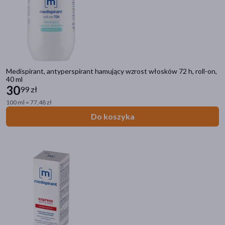
Medispirant, antyperspirant hamujący wzrost włosków 72 h, roll-on,
40 ml
30
99 zł
100 ml = 77,48 zł
Do koszyka
Kategorie produktów