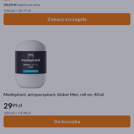
20,29 zł
najniższa cena
dłonie
(3)
100 ml = 10,77 zł
Zobacz szczegóły
twarz
(2)
głowa
(1)
pokaż więcej
Specyfika
Bez substancji zapachowych
(4)
Bez alkoholu
(3)
Dla sportowców
(2)
Dla alergików
(1)
Medispirant, antyperspirant, bloker Men, roll-on, 40 ml
Bez barwników
(1)
29
99 zł
100 ml = 74,98 zł
Pora stosowania
Do koszyka
na noc
(10)