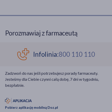
na dzień
(6)
Rodzaj włosów
przetłuszczające się
(2)
Porozmawiaj z farmaceutą
Rodzaj skóry
dowolna
(8)
Infolinia:
800 110 110
wrażliwa
(3)
podrażniona
(2)
normalna
(1)
Zadzwoń do nas jeśli potrzebujesz porady farmaceuty.
Jesteśmy dla Ciebie czynni całą dobę, 7 dni w tygodniu,
bezpłatnie.
Pobierz aplikację mobilną Doz.pl