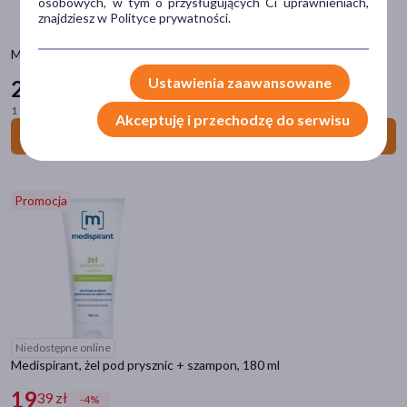
osobowych, w tym o przysługujących Ci uprawnieniach,
znajdziesz w Polityce prywatności.
nieprzyjemny zapach
(6)
owłosienie
(1)
Medispirant, antyperspirant, chusteczki, 50 szt.
podrażnienie
(1)
Ustawienia zaawansowane
22
79 zł
1 szt. = 0,46 zł
Akceptuję i przechodzę do serwisu
Główne składniki
Do koszyka
alantoina
(4)
gliceryna
(3)
Promocja
cynk
(2)
kwas cytrynowy
(2)
olej z bawełny
(1)
pokaż więcej
Część ciała
Niedostępne online
Medispirant, żel pod prysznic + szampon, 180 ml
pachy
(7)
19
39 zł
-4%
skóra
(7)