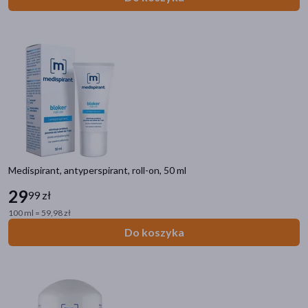
Medispirant, antyperspirant, roll-on, 50 ml
29
99 zł
100 ml = 59,98 zł
Do koszyka