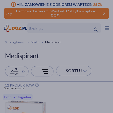
MIN. ZAMÓWIENIE Z ODBIOREM W APTECE:
25 ZŁ
Darmowa dostawa z InPost od 39 zł tylko w aplikacji
DOZ.pl
w
Hit
Hit
Strona główna
Marki
Medispirant
ofory
Medispirant
do makijażu
dzieci
ść
Hit
Hit
SORTUJ
0
ące
rmową
kijażu
12 PRODUKTÓW
ść
Hit
Sponsorowane
Produkt tygodnia
w
Hit
Hit
ść
Hit