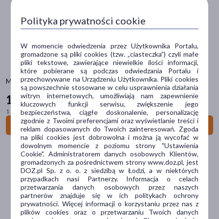
Dermokosmetyk
(3)
Polityka prywatności cookie
Sposób aplikacji
W momencie odwiedzenia przez Użytkownika Portalu,
gromadzone są pliki cookies (tzw. „ciasteczka”) czyli małe
na skórę
(11)
pliki tekstowe, zawierające niewielkie ilości informacji,
które pobierane są podczas odwiedzania Portalu i
przechowywane na Urządzeniu Użytkownika. Pliki cookies
Postać
Medispirant, antyperspirant, chusteczki, 20 szt.
są powszechnie stosowane w celu usprawnienia działania
witryn internetowych, umożliwiają nam zapewnienie
roll-on
(4)
16
29 zł
kluczowych funkcji serwisu, zwiększenie jego
1 szt. = 0,81 zł
bezpieczeństwa, ciągłe doskonalenie, personalizację
żel
(3)
zgodnie z Twoimi preferencjami oraz wyświetlanie treści i
Do koszyka
reklam dopasowanych do Twoich zainteresowań. Zgoda
chusteczki
(2)
na pliki cookies jest dobrowolna i można ją wycofać w
dowolnym momencie z poziomu strony "Ustawienia
szampon
(2)
Cookie". Administratorem danych osobowych Klientów,
gromadzonych za pośrednictwem strony www.doz.pl, jest
płyn
(1)
DOZ.pl Sp. z o. o. z siedzibą w Łodzi, a w niektórych
pokaż więcej
przypadkach nasi Partnerzy. Informacja o celach
przetwarzania danych osobowych przez naszych
partnerów znajduje się w ich politykach ochrony
Problem
prywatności. Więcej informacji o korzystaniu przez nas z
plików cookies oraz o przetwarzaniu Twoich danych
potliwość
(10)