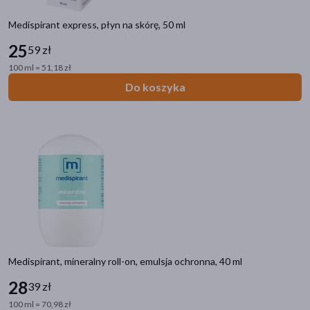
Zdrowie
Mama i dziecko
Medispirant express, płyn na skórę, 50 ml
Kosmetyki
25
59 zł
Higiena
100 ml = 51,18 zł
Do koszyka
Filtry
Dostępny
(11)
Dostawa
Wysyłka
Odbiór w aptece
Cena
Medispirant, mineralny roll-on, emulsja ochronna, 40 ml
28
39 zł
zł
–
zł
100 ml = 70,98 zł