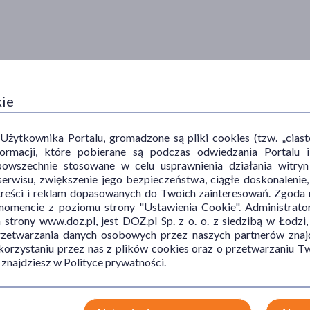
kie
ytkownika Portalu, gromadzone są pliki cookies (tzw. „ciastec
informacji, które pobierane są podczas odwiedzania Portal
powszechnie stosowane w celu usprawnienia działania witryn
erwisu, zwiększenie jego bezpieczeństwa, ciągłe doskonalenie
treści i reklam dopasowanych do Twoich zainteresowań. Zgoda n
mencie z poziomu strony "Ustawienia Cookie". Administrat
trony www.doz.pl, jest DOZ.pl Sp. z o. o. z siedzibą w Łodzi,
przetwarzania danych osobowych przez naszych partnerów znajd
 korzystaniu przez nas z plików cookies oraz o przetwarzaniu
 znajdziesz w Polityce prywatności.