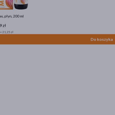
x, płyn, 200 ml
9 zł
= 21,25 zł
Do koszyka