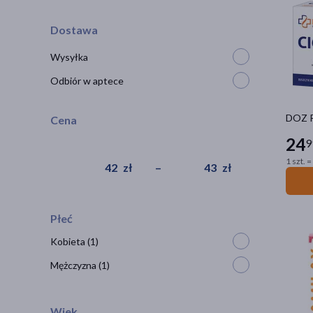
Dostawa
Wysyłka
Odbiór w aptece
DOZ P
Cena
24
9
1 szt. =
zł
–
zł
Płeć
Kobieta
(1)
Mężczyzna
(1)
Wiek