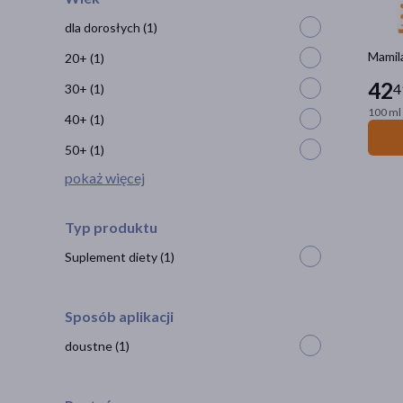
dla dorosłych
(1)
Mamila
20+
(1)
42
4
30+
(1)
100 ml 
40+
(1)
50+
(1)
pokaż więcej
Typ produktu
Suplement diety
(1)
Sposób aplikacji
doustne
(1)