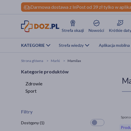
Darmowa dostawa z InPost od 39 zł tylko w aplika
Strefa okazji
Nowości
Krótkie dat
KATEGORIE
Strefa wiedzy
Aplikacja mobilna
Strona główna
Marki
Mamilax
Kategorie produktów
Ma
Zdrowie
Sport
Filtry
Spons
Dostępny
(1)
Produ