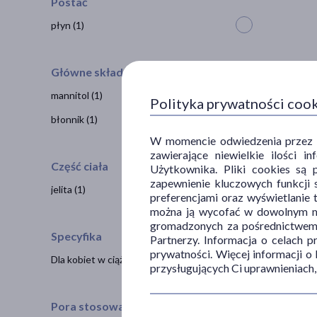
Postać
płyn
(1)
Główne składniki
mannitol
(1)
Polityka prywatności coo
błonnik
(1)
W momencie odwiedzenia przez Uż
zawierające niewielkie ilości 
Część ciała
Użytkownika. Pliki cookies są 
zapewnienie kluczowych funkcji s
jelita
(1)
preferencjami oraz wyświetlanie 
można ją wycofać w dowolnym mo
gromadzonych za pośrednictwem s
Specyfika
Partnerzy. Informacja o celach 
prywatności. Więcej informacji o
Dla kobiet w ciąży
(1)
przysługujących Ci uprawnieniach,
Pora stosowania