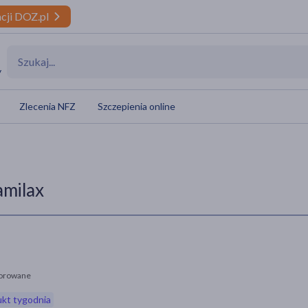
cji DOZ.pl
y
Zlecenia NFZ
Szczepienia online
milax
orowane
kt tygodnia