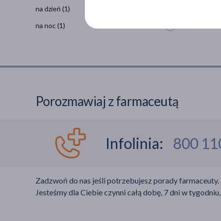
na dzień
(1)
na noc
(1)
Porozmawiaj z farmaceutą
Infolinia:
800 11
Zadzwoń do nas jeśli potrzebujesz porady farmaceuty.
Jesteśmy dla Ciebie czynni całą dobę, 7 dni w tygodniu,