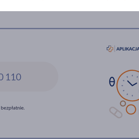
0 110
 bezpłatnie.