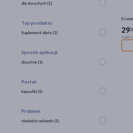
dla dorosłych
(1)
Ecomer
Typ produktu
29
3
Suplement diety
(1)
1 szt. =
Sposób aplikacji
doustne
(1)
Postać
kapsułki
(1)
Problem
niedobór witamin
(1)