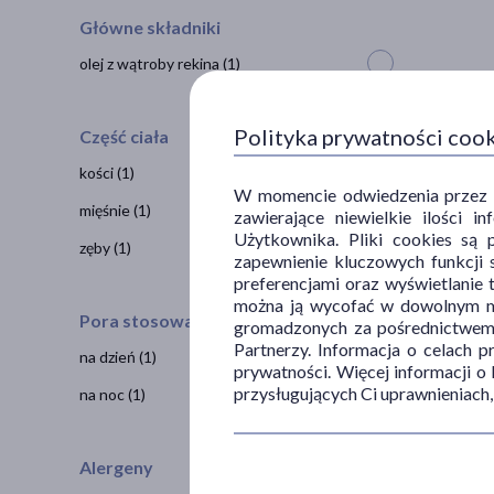
Główne składniki
olej z wątroby rekina
(1)
Polityka prywatności coo
Część ciała
kości
(1)
W momencie odwiedzenia przez Uż
mięśnie
(1)
zawierające niewielkie ilości 
Użytkownika. Pliki cookies są 
zęby
(1)
zapewnienie kluczowych funkcji s
preferencjami oraz wyświetlanie 
można ją wycofać w dowolnym mo
Pora stosowania
gromadzonych za pośrednictwem s
Partnerzy. Informacja o celach 
na dzień
(1)
prywatności. Więcej informacji o
przysługujących Ci uprawnieniach,
na noc
(1)
Alergeny