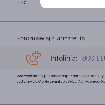
ryby
(1)
Porozmawiaj z farmaceutą
Infolinia:
800 11
Zadzwoń do nas jeśli potrzebujesz porady farmaceuty.
Jesteśmy dla Ciebie czynni całą dobę, 7 dni w tygodniu,