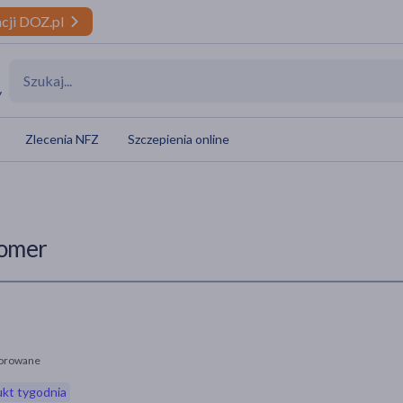
cji DOZ.pl
y
Zlecenia NFZ
Szczepienia online
omer
orowane
kt tygodnia