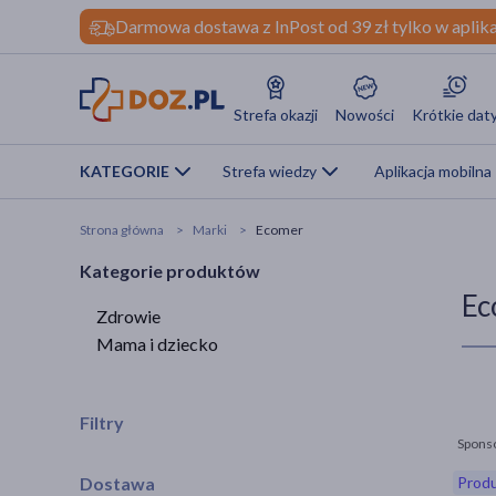
Darmowa dostawa z InPost od 39 zł tylko w aplika
Strefa okazji
Nowości
Krótkie dat
KATEGORIE
Strefa wiedzy
Aplikacja mobilna
Strona główna
Marki
Ecomer
Kategorie produktów
Ec
Zdrowie
Mama i dziecko
Filtry
Spons
Dostawa
Produ