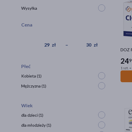
Wysyłka
Cena
zł
–
zł
DOZ P
24
9
Płeć
1 szt. =
Kobieta
(1)
Mężczyzna
(1)
Wiek
dla dzieci
(1)
dla młodzieży
(1)