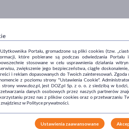
kie
ytkownika Portalu, gromadzone są pliki cookies (tzw. „ciastec
informacji, które pobierane są podczas odwiedzania Portal
powszechnie stosowane w celu usprawnienia działania witryn
erwisu, zwiększenie jego bezpieczeństwa, ciągłe doskonalenie
treści i reklam dopasowanych do Twoich zainteresowań. Zgoda n
mencie z poziomu strony "Ustawienia Cookie". Administrat
trony www.doz.pl, jest DOZ.pl Sp. z o. o. z siedzibą w Łodzi,
przetwarzania danych osobowych przez naszych partnerów znajd
 korzystaniu przez nas z plików cookies oraz o przetwarzaniu
 znajdziesz w Polityce prywatności.
Ustawienia zaawansowane
Akcep