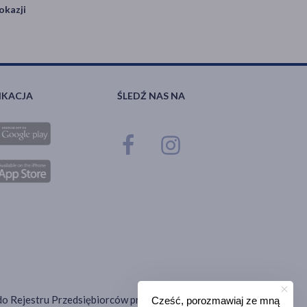
okazji
IKACJA
ŚLEDŹ NAS NA
ana do Rejestru Przedsiębiorców prowadzonego przez Sąd
Cześć, porozmawiaj ze mną