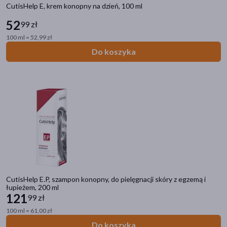
CutisHelp E, krem konopny na dzień, 100 ml
Kategorie produktów
52
99 zł
Zdrowie
100 ml = 52,99 zł
Mama i dziecko
Do koszyka
Kosmetyki
Filtry
Dostępny
(2)
Dostawa
Wysyłka
Odbiór w aptece
CutisHelp E.P, szampon konopny, do pielęgnacji skóry z egzemą i
łupieżem, 200 ml
Cena
121
99 zł
100 ml = 61,00 zł
Do koszyka