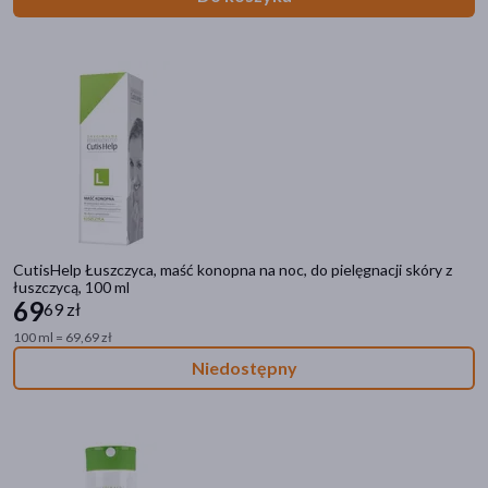
zł
–
zł
Linia produktowa
CutisHelp Mimi
(1)
CutisHelp E (Egzema)
(1)
Płeć
Kobieta
(4)
CutisHelp Łuszczyca, maść konopna na noc, do pielęgnacji skóry z
łuszczycą, 100 ml
Mężczyzna
(4)
69
69 zł
100 ml = 69,69 zł
Wiek
Niedostępny
dla młodzieży
(3)
dla dorosłych
(3)
dla seniorów
(3)