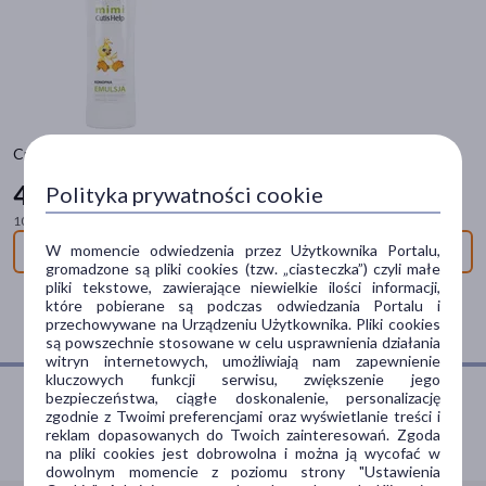
20+
(3)
30+
(3)
pokaż więcej
Typ produktu
CutisHelp Mimi, emulsja do mycia ciała i włosów, 200 ml
Dermokosmetyk
(4)
46
Polityka prywatności cookie
59 zł
Kosmetyk
(4)
100 ml = 23,30 zł
Sposób aplikacji
W momencie odwiedzenia przez Użytkownika Portalu,
Niedostępny
gromadzone są pliki cookies (tzw. „ciasteczka”) czyli małe
na skórę
(4)
pliki tekstowe, zawierające niewielkie ilości informacji,
które pobierane są podczas odwiedzania Portalu i
na włosy
(2)
przechowywane na Urządzeniu Użytkownika. Pliki cookies
są powszechnie stosowane w celu usprawnienia działania
witryn internetowych, umożliwiają nam zapewnienie
Postać
kluczowych funkcji serwisu, zwiększenie jego
bezpieczeństwa, ciągłe doskonalenie, personalizację
emulsja
(1)
zgodnie z Twoimi preferencjami oraz wyświetlanie treści i
Porozmawiaj z farmaceutą
reklam dopasowanych do Twoich zainteresowań. Zgoda
krem
(1)
na pliki cookies jest dobrowolna i można ją wycofać w
dowolnym momencie z poziomu strony "Ustawienia