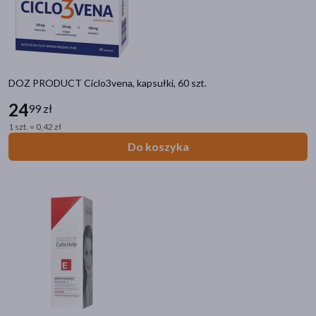
akijażu
DOZ PRODUCT Ciclo3vena, kapsułki, 60 szt.
24
99 zł
Hit
1 szt. = 0,42 zł
Do koszyka