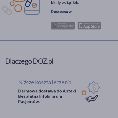
kiedy wziąć lek.
kwercetyna
(1)
Dostępna w
aloes
(1)
pokaż więcej
Część ciała
skóra
(4)
głowa
(2)
twarz
(2)
Dlaczego DOZ.pl
włosy
(2)
Specyfika
Niższe koszta leczenia
Dla alergików
(2)
Darmowa dostawa do Apteki
Bezpłatna Infolinia dla
Pacjentów.
Pora stosowania
na dzień
(3)