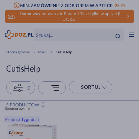
MIN. ZAMÓWIENIE Z ODBIOREM W APTECE:
25 ZŁ
Darmowa dostawa z InPost od 39 zł tylko w aplikacji
DOZ.pl
w
Hit
Hit
Strona główna
Marki
CutisHelp
ofory
CutisHelp
do makijażu
dzieci
ść
Hit
Hit
SORTUJ
0
ące
rmową
kijażu
5 PRODUKTÓW
ść
Hit
Sponsorowane
Produkt tygodnia
w
Hit
Hit
ść
Hit