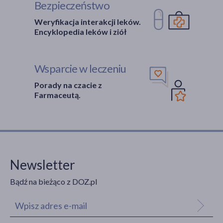
Bezpieczeństwo
na noc
(3)
Weryfikacja interakcji leków.
Rodzaj włosów
Encyklopedia leków i ziół
normalne
(1)
suche
(1)
Wsparcie w leczeniu
z łupieżem
(1)
Porady na czacie z
Farmaceutą.
Rodzaj skóry
wrażliwa
(3)
atopowa
(2)
łuszcząca się
(2)
Newsletter
podrażniona
(2)
Bądź na bieżąco z DOZ.pl
sucha
(2)
pokaż więcej