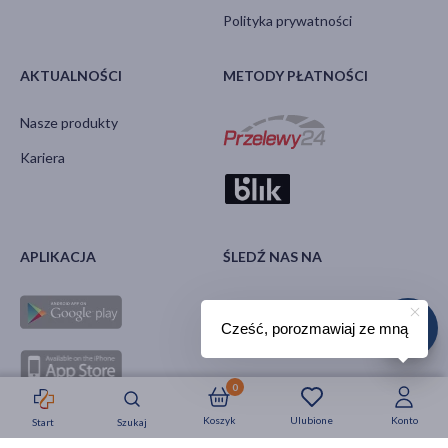
Polityka prywatności
AKTUALNOŚCI
METODY PŁATNOŚCI
Nasze produkty
Kariera
APLIKACJA
ŚLEDŹ NAS NA
Cześć, porozmawiaj ze mną
0
Koszyk
Ulubione
Konto
Start
Szukaj
Strefa okazji
Nowości
Krótkie daty