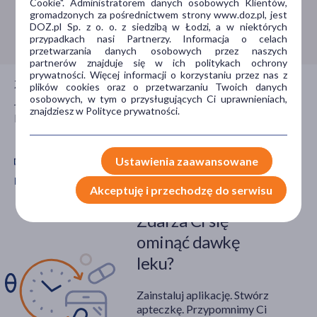
maść
(1)
Cookie". Administratorem danych osobowych Klientów,
gromadzonych za pośrednictwem strony www.doz.pl, jest
szampon
(1)
Infolinia:
800 110 110
DOZ.pl Sp. z o. o. z siedzibą w Łodzi, a w niektórych
przypadkach nasi Partnerzy. Informacja o celach
przetwarzania danych osobowych przez naszych
Problem
partnerów znajduje się w ich politykach ochrony
prywatności. Więcej informacji o korzystaniu przez nas z
Zadzwoń do nas jeśli potrzebujesz porady farmaceuty.
suchość
(3)
plików cookies oraz o przetwarzaniu Twoich danych
osobowych, w tym o przysługujących Ci uprawnieniach,
Jesteśmy dla Ciebie czynni całą dobę, 7 dni w tygodniu,
egzema
(3)
znajdziesz w Polityce prywatności.
bezpłatnie.
łuszczyca
(2)
podrażnienie
(2)
Ustawienia zaawansowane
Pobierz aplikację mobilną Doz.pl
AZS (atopowe zapalenie skóry)
(2)
Akceptuję i przechodzę do serwisu
pokaż więcej
Zdarza Ci się
Główne składniki
ominąć dawkę
konopia
(4)
leku?
gliceryna
(2)
Zainstaluj aplikację. Stwórz
lanolina
(1)
apteczkę. Przypomnimy Ci