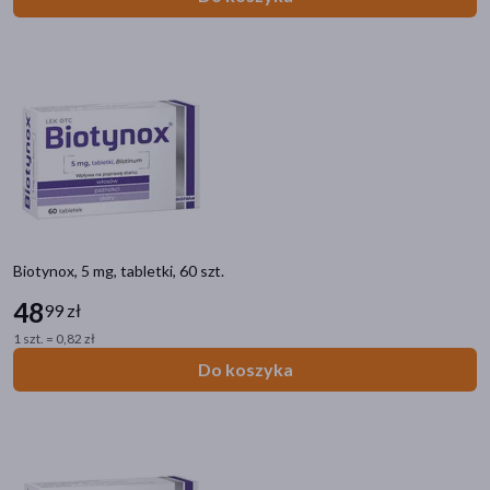
Kategorie produktów
Zdrowie
Filtry
Biotynox, 5 mg, tabletki, 60 szt.
48
Dostępny
(4)
99 zł
1 szt. = 0,82 zł
Dostawa
Do koszyka
Wysyłka
Odbiór w aptece