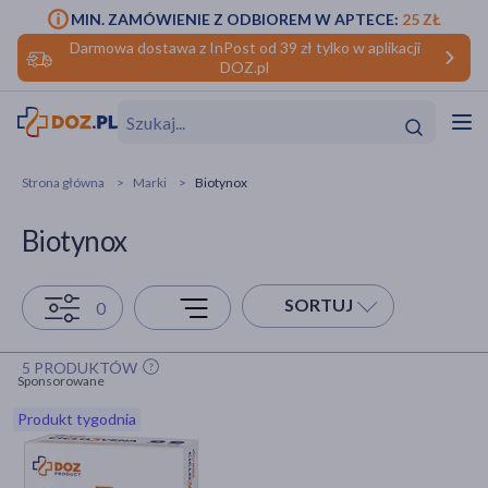
MIN. ZAMÓWIENIE Z ODBIOREM W APTECE:
25 ZŁ
Darmowa dostawa z InPost od 39 zł tylko w aplikacji
DOZ.pl
w
Hit
Hit
Strona główna
Marki
Biotynox
ofory
Biotynox
do makijażu
dzieci
ść
Hit
Hit
SORTUJ
0
ące
rmową
kijażu
5 PRODUKTÓW
ść
Hit
Sponsorowane
Produkt tygodnia
w
Hit
Hit
ść
Hit