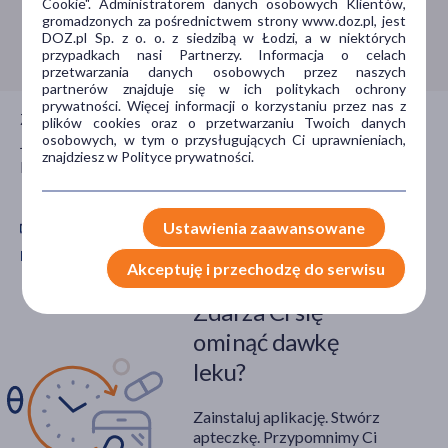
Cookie". Administratorem danych osobowych Klientów,
gromadzonych za pośrednictwem strony www.doz.pl, jest
pokaż więcej
Infolinia:
800 110 110
DOZ.pl Sp. z o. o. z siedzibą w Łodzi, a w niektórych
przypadkach nasi Partnerzy. Informacja o celach
Typ produktu
przetwarzania danych osobowych przez naszych
partnerów znajduje się w ich politykach ochrony
Lek bez recepty
(4)
prywatności. Więcej informacji o korzystaniu przez nas z
Zadzwoń do nas jeśli potrzebujesz porady farmaceuty.
plików cookies oraz o przetwarzaniu Twoich danych
osobowych, w tym o przysługujących Ci uprawnieniach,
Jesteśmy dla Ciebie czynni całą dobę, 7 dni w tygodniu,
Sposób aplikacji
znajdziesz w Polityce prywatności.
bezpłatnie.
doustne
(4)
Ustawienia zaawansowane
Postać
Pobierz aplikację mobilną Doz.pl
tabletka
(4)
Akceptuję i przechodzę do serwisu
Zdarza Ci się
Problem
ominąć dawkę
niedobór witamin
(4)
leku?
osłabione paznokcie
(4)
Zainstaluj aplikację. Stwórz
wypadanie włosów
(1)
apteczkę. Przypomnimy Ci