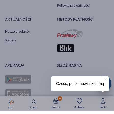
Polityka prywatności
AKTUALNOŚCI
METODY PŁATNOŚCI
Nasze produkty
Kariera
APLIKACJA
ŚLEDŹ NAS NA
Cześć, porozmawiaj ze mną
0
Koszyk
Ulubione
Konto
Start
Szukaj
Strefa okazji
Nowości
Krótkie daty