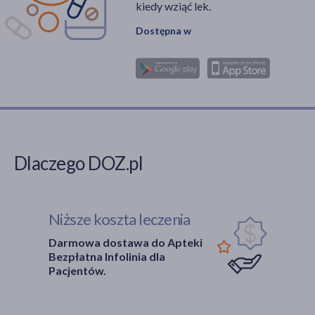
kiedy wziąć lek.
Główne składniki
Dostępna w
Część ciała
paznokcie
(4)
włosy
(4)
skóra
(4)
Pora stosowania
Dlaczego DOZ.pl
na dzień
(4)
na noc
(4)
Niższe koszta leczenia
Darmowa dostawa do Apteki
Bezpłatna Infolinia dla
Pacjentów.