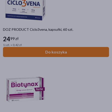
akijażu
DOZ PRODUCT Ciclo3vena, kapsułki, 60 szt.
24
99 zł
Hit
1 szt. = 0,42 zł
Do koszyka