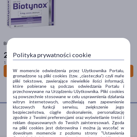
Cena
zł
–
zł
Biotynox, 5 mg, tabletki, 30 szt.
Płeć
26
Polityka prywatności cookie
69 zł
Kobieta
(4)
1 szt. = 0,89 zł
Mężczyzna
(4)
W momencie odwiedzenia przez Użytkownika Portalu,
Do koszyka
gromadzone są pliki cookies (tzw. „ciasteczka”) czyli małe
pliki tekstowe, zawierające niewielkie ilości informacji,
Wiek
które pobierane są podczas odwiedzania Portalu i
przechowywane na Urządzeniu Użytkownika. Pliki cookies
dla dorosłych
(4)
są powszechnie stosowane w celu usprawnienia działania
witryn internetowych, umożliwiają nam zapewnienie
dla seniorów
(4)
kluczowych funkcji serwisu, zwiększenie jego
bezpieczeństwa, ciągłe doskonalenie, personalizację
20+
(3)
zgodnie z Twoimi preferencjami oraz wyświetlanie treści i
Porozmawiaj z farmaceutą
reklam dopasowanych do Twoich zainteresowań. Zgoda
30+
(3)
na pliki cookies jest dobrowolna i można ją wycofać w
dowolnym momencie z poziomu strony "Ustawienia
40+
(3)