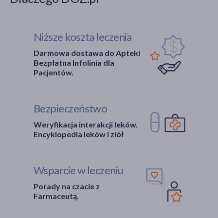
łysienie
(2)
Niższe koszta leczenia
Główne składniki
Darmowa dostawa do Apteki
minoksydyl
(2)
Bezpłatna Infolinia dla
Pacjentów.
Część ciała
głowa
(2)
Bezpieczeństwo
włosy
(2)
Weryfikacja interakcji leków.
skóra
(1)
Encyklopedia leków i ziół
Pora stosowania
Wsparcie w leczeniu
na dzień
(2)
Porady na czacie z
na noc
(2)
Farmaceutą.
Rodzaj włosów