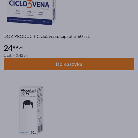
akijażu
DOZ PRODUCT Ciclo3vena, kapsułki, 60 szt.
24
99 zł
Hit
1 szt. = 0,42 zł
Do koszyka