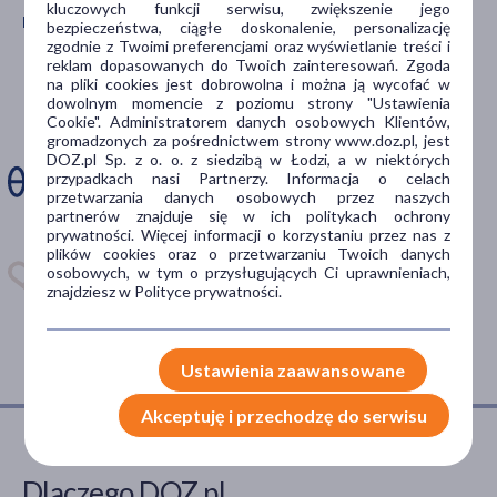
kluczowych funkcji serwisu, zwiększenie jego
dla seniorów
(1)
Pobierz aplikację mobilną Doz.pl
bezpieczeństwa, ciągłe doskonalenie, personalizację
zgodnie z Twoimi preferencjami oraz wyświetlanie treści i
pokaż więcej
reklam dopasowanych do Twoich zainteresowań. Zgoda
Zdarza Ci się
na pliki cookies jest dobrowolna i można ją wycofać w
Typ produktu
dowolnym momencie z poziomu strony "Ustawienia
ominąć dawkę
Cookie". Administratorem danych osobowych Klientów,
Lek bez recepty
(2)
gromadzonych za pośrednictwem strony www.doz.pl, jest
leku?
DOZ.pl Sp. z o. o. z siedzibą w Łodzi, a w niektórych
przypadkach nasi Partnerzy. Informacja o celach
Sposób aplikacji
przetwarzania danych osobowych przez naszych
Zainstaluj aplikację. Stwórz
partnerów znajduje się w ich politykach ochrony
apteczkę. Przypomnimy Ci
na skórę
(2)
prywatności. Więcej informacji o korzystaniu przez nas z
kiedy wziąć lek.
plików cookies oraz o przetwarzaniu Twoich danych
na włosy
(1)
osobowych, w tym o przysługujących Ci uprawnieniach,
Dostępna w
znajdziesz w Polityce prywatności.
Postać
aerozol
(2)
Ustawienia zaawansowane
roztwór
(1)
Akceptuję i przechodzę do serwisu
Problem
Dlaczego DOZ.pl
wypadanie włosów
(2)