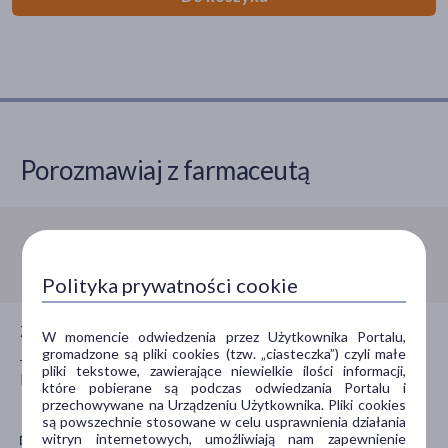
Cena
zł
–
zł
Porozmawiaj z farmaceutą
Płeć
Kobieta
(1)
Mężczyzna
(1)
Infolinia:
800 110 110
Polityka prywatności cookie
Wiek
Zadzwoń do nas jeśli potrzebujesz porady farmaceuty.
dla dorosłych
(2)
W momencie odwiedzenia przez Użytkownika Portalu,
gromadzone są pliki cookies (tzw. „ciasteczka”) czyli małe
Jesteśmy dla Ciebie czynni całą dobę, 7 dni w tygodniu,
20+
(2)
pliki tekstowe, zawierające niewielkie ilości informacji,
bezpłatnie.
które pobierane są podczas odwiedzania Portalu i
30+
(2)
przechowywane na Urządzeniu Użytkownika. Pliki cookies
są powszechnie stosowane w celu usprawnienia działania
40+
(2)
witryn internetowych, umożliwiają nam zapewnienie