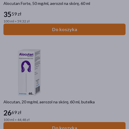
Alocutan Forte, 50 mg/ml, aerozol na skórę, 60 ml
35
59 zł
100 ml = 59,32 zł
Do koszyka
Kategorie produktów
Zdrowie
Filtry
Dostępny
(2)
Alocutan, 20 mg/ml, aerozol na skórę, 60 ml, butelka
Dostawa
26
69 zł
Wysyłka
100 ml = 44,48 zł
Odbiór w aptece
Do koszyka