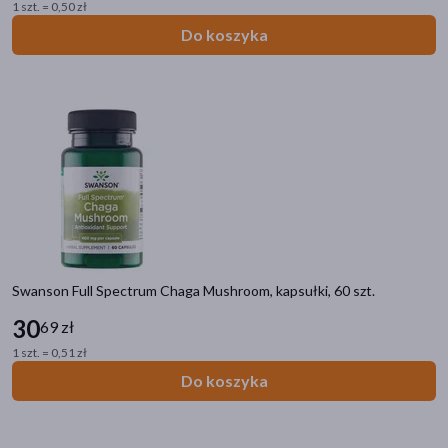
Układ krążenia i serce
1 szt. = 0,50 zł
Rany, oparzenia, blizny
Do koszyka
Oczy i wzrok
Seks i antykoncepcja
Zielarnia i homeopatia
Filtry
Dostępny
(392)
Wysyłka 0 zł
(1)
Znakomitość Roku
(3)
Swanson Full Spectrum Chaga Mushroom, kapsułki, 60 szt.
Ostatnie sztuki
(9)
30
69 zł
1 szt. = 0,51 zł
Dostawa
Do koszyka
Wysyłka
Odbiór w aptece