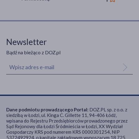
Newsletter
Bądź na bieżąco z DOZ.pl
Dane podmiotu prowadzącego Portal:
DOZ.PL sp. z o.o. z
siedzibą w Łodzi, ul. Kinga C. Gillette 11, 94-406 Łódź,
wpisana do Rejestru Przedsiębiorców prowadzonego przez
Sąd Rejonowy dla Łodzi Śródmieścia w Łodzi, XX Wydział
Gospodarczy KRS pod numerem KRS 0000301254, NIP
5372492924, o kapitale zakładowym wynoszącym 18 725