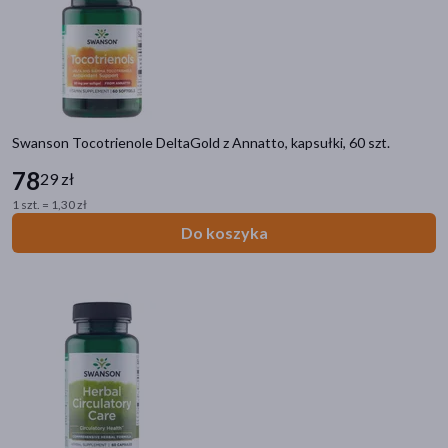
ryby
(2)
soja
(2)
seler
(1)
skorupiaki
(1)
Swanson Tocotrienole DeltaGold z Annatto, kapsułki, 60 szt.
Zalecenia żywieniowe
78
29 zł
Zawiera soję
(9)
1 szt. = 1,30 zł
Bez dodatku cukru
(2)
Do koszyka
Bez laktozy
(1)
Z substancją słodzącą
(1)
Linia produktowa
Swanson Full Spectrum
(17)
Swanson Albion
(5)
Swanson Koenzym Q10
(4)