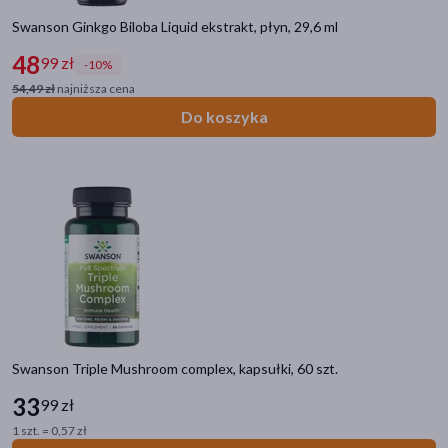
Swanson Ginkgo Biloba Liquid ekstrakt, płyn, 29,6 ml
48
99 zł
-10%
54,49 zł
najniższa cena
Do koszyka
Swanson Triple Mushroom complex, kapsułki, 60 szt.
33
99 zł
1 szt. = 0,57 zł