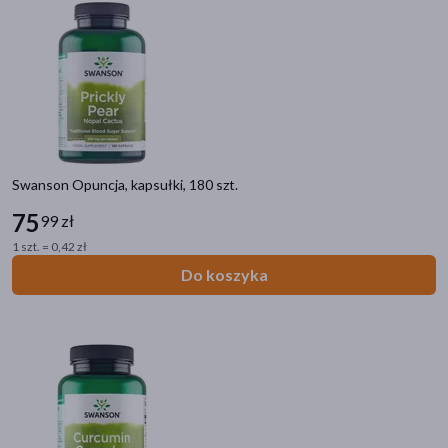
Cena
zł
–
zł
Swanson Opuncja, kapsułki, 180 szt.
Marka
75
99 zł
+Pharma
(2)
1 szt. = 0,42 zł
2KC
(4)
Do koszyka
3H
(5)
4Flex
(5)
4Lacti
(1)
Swanson
(410)