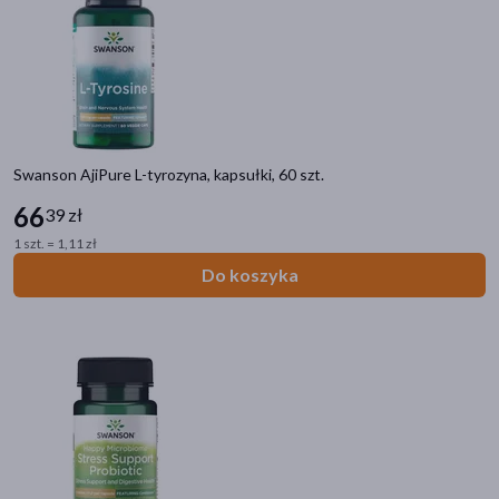
Swanson AjiPure L-tyrozyna, kapsułki, 60 szt.
66
39 zł
1 szt. = 1,11 zł
Do koszyka