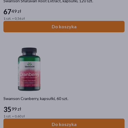
Swanson Shatavari Root Extract, kapsułki, 120 szt.
67
49 zł
1 szt. = 0,56 zł
Do koszyka
Swanson Cranberry, kapsułki, 60 szt.
35
99 zł
1 szt. = 0,60 zł
Do koszyka