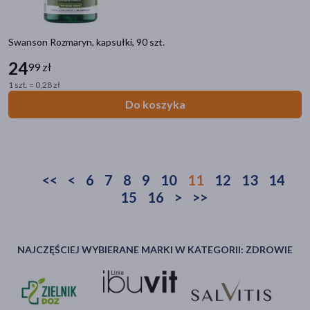
Swanson Rozmaryn, kapsułki, 90 szt.
24
99 zł
1 szt. = 0,28 zł
Do koszyka
<<
<
6
7
8
9
10
11
12
13
14
15
16
>
>>
NAJCZĘŚCIEJ WYBIERANE MARKI W KATEGORII: ZDROWIE