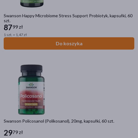
Swanson Happy Microbiome Stress Support Probiotyk, kapsułki, 60
szt.
87
99 zł
1 szt. = 1,47 zł
Do koszyka
Kategorie produktów
Zdrowie
Witaminy i minerały
Przeziębienie i grypa
Ból
Układ trawienny
Układ moczowo-płciowy
Układ nerwowy
Problemy skórne
Swanson Policosanol (Polikosanol), 20mg, kapsułki, 60 szt.
Alergia
29
Diabetyk
79 zł