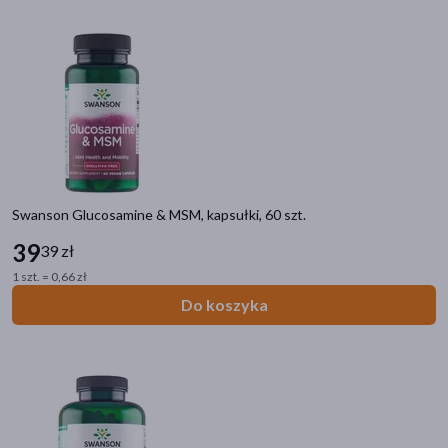
akijażu
Hit
Swanson Glucosamine & MSM, kapsułki, 60 szt.
39
39 zł
1 szt. = 0,66 zł
Do koszyka