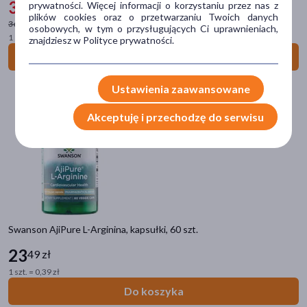
32
prywatności. Więcej informacji o korzystaniu przez nas z
99 zł
-10%
plików cookies oraz o przetwarzaniu Twoich danych
niedobór minerałów
(14)
36,99 zł
najniższa cena
osobowych, w tym o przysługujących Ci uprawnieniach,
1 szt. = 0,13 zł
znajdziesz w Polityce prywatności.
koncentracja
(12)
Do koszyka
metabolizm
(12)
pokaż więcej
Ustawienia zaawansowane
Główne składniki
Akceptuję i przechodzę do serwisu
koenzym Q10
(14)
magnez
(13)
cynk
(8)
dzika róża
(8)
kurkuma (turmeric)
(7)
Swanson AjiPure L-Arginina, kapsułki, 60 szt.
pokaż więcej
23
49 zł
1 szt. = 0,39 zł
Część ciała
Do koszyka
serce
(23)