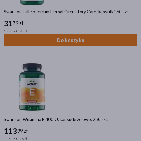
Swanson ALA kwas alfa liponowy
(3)
Swanson Full Spectrum Herbal Circulatory Care, kapsułki, 60 szt.
Swanson L-arginina
(3)
31
79 zł
pokaż więcej
1 szt. = 0,53 zł
Do koszyka
Swanson Witamina E 400IU, kapsułki żelowe, 250 szt.
113
99 zł
1 szt. = 0,46 zł