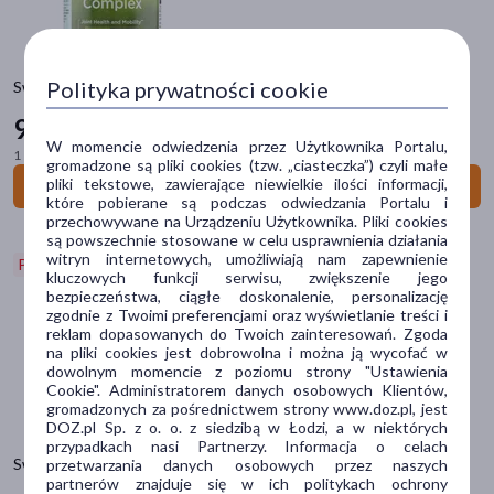
pokaż więcej
Typ produktu
Polityka prywatności cookie
Swanson Curcumin complex 350 mg, kapsułki, 120 szt.
Suplement diety
(409)
99
99 zł
Postać
W momencie odwiedzenia przez Użytkownika Portalu,
1 szt. = 0,83 zł
gromadzone są pliki cookies (tzw. „ciasteczka”) czyli małe
kapsułki
(365)
pliki tekstowe, zawierające niewielkie ilości informacji,
Do koszyka
które pobierane są podczas odwiedzania Portalu i
tabletka
(28)
przechowywane na Urządzeniu Użytkownika. Pliki cookies
są powszechnie stosowane w celu usprawnienia działania
proszek
(8)
witryn internetowych, umożliwiają nam zapewnienie
Promocja
kluczowych funkcji serwisu, zwiększenie jego
płyn
(6)
bezpieczeństwa, ciągłe doskonalenie, personalizację
zgodnie z Twoimi preferencjami oraz wyświetlanie treści i
krople
(3)
reklam dopasowanych do Twoich zainteresowań. Zgoda
na pliki cookies jest dobrowolna i można ją wycofać w
pokaż więcej
dowolnym momencie z poziomu strony "Ustawienia
Cookie". Administratorem danych osobowych Klientów,
gromadzonych za pośrednictwem strony www.doz.pl, jest
Problem
DOZ.pl Sp. z o. o. z siedzibą w Łodzi, a w niektórych
przypadkach nasi Partnerzy. Informacja o celach
obniżona odporność
(37)
Swanson Tlenek magnezu, kapsułki, 250 szt.
przetwarzania danych osobowych przez naszych
partnerów znajduje się w ich politykach ochrony
niedobór witamin
(22)