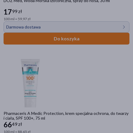
DOZ Med, Woda Morska izotoniczna, spray do nosa, 30 ml
17
99 zł
100 ml = 59,97 zł
Darmowa dostawa
Do koszyka
Pharmaceris A Medic Protection, krem specjalna ochrona, do twarzy
i ciała, SPF 100+, 75 ml
66
49 zł
100 ml = 88,65 zł