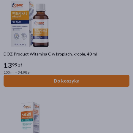
akijażu
Hit
DOZ Product Witamina C w kroplach, krople, 40 ml
13
99 zł
100 ml = 34,98 zł
Do koszyka