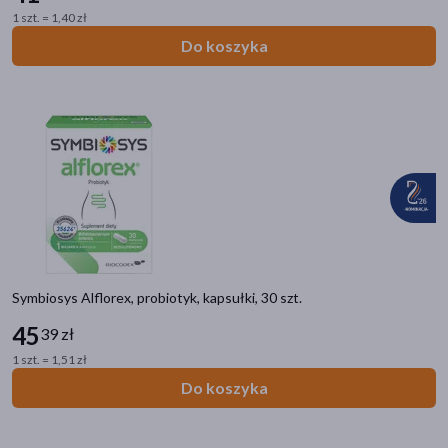
Bez laktozy
(249)
1 szt. = 1,40 zł
Bez dodatku cukru
(204)
Do koszyka
Zawiera mleko
(142)
Z substancją słodzącą
(128)
pokaż więcej
Linia produktowa
BabyOno Take Care!
(35)
Gerber Gerber
(35)
Mustela Bebe-Enfant
(33)
Symbiosys Alflorex, probiotyk, kapsułki, 30 szt.
Pampers Premium Care
(26)
45
39 zł
Bioderma Atoderm
(21)
1 szt. = 1,51 zł
pokaż więcej
Do koszyka