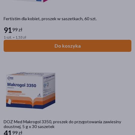
soja
(116)
gluten
(71)
Fertistim dla kobiet, proszek w saszetkach, 60 szt.
mleko
(13)
91
99 zł
pokaż więcej
1 szt. = 1,53 zł
Dieta
Do koszyka
kompletna
(54)
wysokoenergetyczna
(51)
wysokobiałkowa
(37)
niekompletna (cząstkowa)
(19)
bezresztkowa
(3)
pokaż więcej
Zalecenia żywieniowe
DOZ Med Makrogol 3350, proszek do przygotowania zawiesiny
Bez glutenu
(359)
doustnej, 5 g x 30 saszetek
41
99 zł