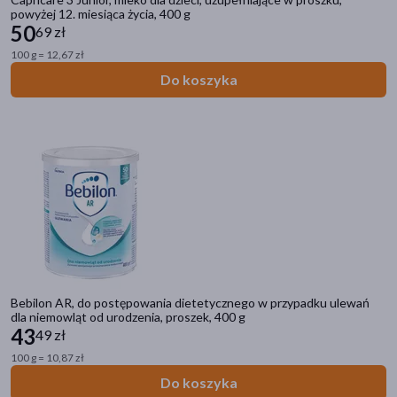
powyżej 12. miesiąca życia, 400 g
Znakomitość Roku
(108)
50
69 zł
Nowość
(38)
100 g = 12,67 zł
Do koszyka
Bestseller
(28)
Ostatnie sztuki
(317)
Zestaw
(143)
Dostawa
Wysyłka
Odbiór w aptece
Bebilon AR, do postępowania dietetycznego w przypadku ulewań
Cena
dla niemowląt od urodzenia, proszek, 400 g
43
49 zł
100 g = 10,87 zł
zł
–
zł
Do koszyka