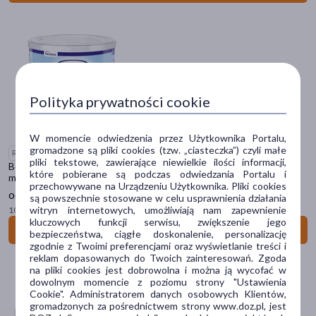
Marka
4Lacti
(1)
59S
(1)
Polityka prywatności cookie
A-Cerumen
(2)
W momencie odwiedzenia przez Użytkownika Portalu,
AA
(2)
gromadzone są pliki cookies (tzw. „ciasteczka”) czyli małe
Refundowany
pliki tekstowe, zawierające niewielkie ilości informacji,
Bebilon Pepti Syneo 2, żywność specjalnego przeznaczenia
ACC
(2)
które pobierane są podczas odwiedzania Portalu i
medycznego dla dzieci i niemowląt powyżej 6. miesiąca życia, 400 g
przechowywane na Urządzeniu Użytkownika. Pliki cookies
15
97 zł
od
pokaż więcej
są powszechnie stosowane w celu usprawnienia działania
witryn internetowych, umożliwiają nam zapewnienie
100 g = 13,31 zł
kluczowych funkcji serwisu, zwiększenie jego
Postać
Zobacz szczegóły
bezpieczeństwa, ciągłe doskonalenie, personalizację
zgodnie z Twoimi preferencjami oraz wyświetlanie treści i
płyn
(340)
reklam dopasowanych do Twoich zainteresowań. Zgoda
na pliki cookies jest dobrowolna i można ją wycofać w
proszek
(316)
dowolnym momencie z poziomu strony "Ustawienia
Cookie". Administratorem danych osobowych Klientów,
krem
(305)
gromadzonych za pośrednictwem strony www.doz.pl, jest