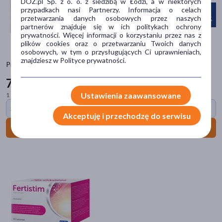
DOZ.pl Sp. z o. o. z siedzibą w Łodzi, a w niektórych
kapsułki
(298)
przypadkach nasi Partnerzy. Informacja o celach
przetwarzania danych osobowych przez naszych
tabletka
(237)
partnerów znajduje się w ich politykach ochrony
pokaż więcej
prywatności. Więcej informacji o korzystaniu przez nas z
plików cookies oraz o przetwarzaniu Twoich danych
osobowych, w tym o przysługujących Ci uprawnieniach,
Problem
znajdziesz w Polityce prywatności.
Pikabu Baby Care, chusteczki nawilżane Pure, 60 szt.
suchość
(797)
7
99 zł
podrażnienie
(773)
Ustawienia zaawansowane
1 szt. = 0,13 zł
obniżona odporność
(367)
2 + 1 za 1 grosz
Akceptuję i przechodzę do serwisu
rana
(297)
Do koszyka
AZS (atopowe zapalenie skóry)
(293)
pokaż więcej
Alergeny
mleko krowie
(213)
ryby
(147)