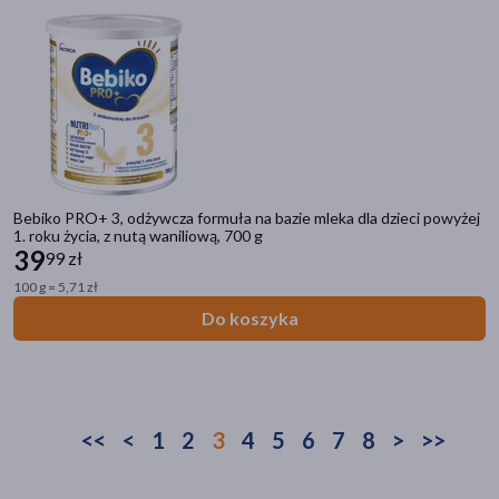
Bebiko PRO+ 3, odżywcza formuła na bazie mleka dla dzieci powyżej
1. roku życia, z nutą waniliową, 700 g
39
99 zł
100 g = 5,71 zł
Do koszyka
<<
<
1
2
3
4
5
6
7
8
>
>>