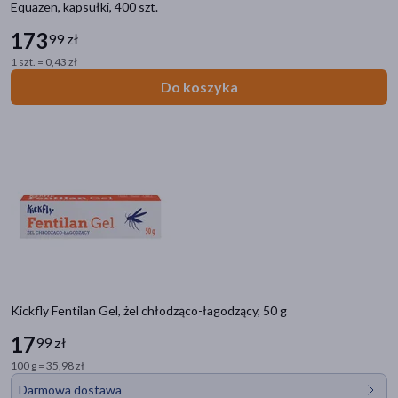
Equazen, kapsułki, 400 szt.
173
99 zł
1 szt. = 0,43 zł
Do koszyka
Kickfly Fentilan Gel, żel chłodząco-łagodzący, 50 g
17
99 zł
100 g = 35,98 zł
Darmowa dostawa