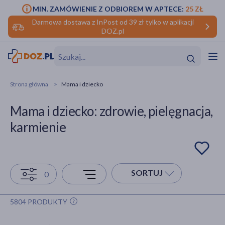
MIN. ZAMÓWIENIE Z ODBIOREM W APTECE:
25 ZŁ
Darmowa dostawa z InPost od 39 zł tylko w aplikacji
DOZ.pl
w
Hit
Hit
Strona główna
Mama i dziecko
ofory
Mama i dziecko: zdrowie, pielęgnacja,
do makijażu
dzieci
ść
Hit
Hit
karmienie
ące
rmową
kijażu
ść
Hit
SORTUJ
0
w
Hit
Hit
5804 PRODUKTY
ść
Hit