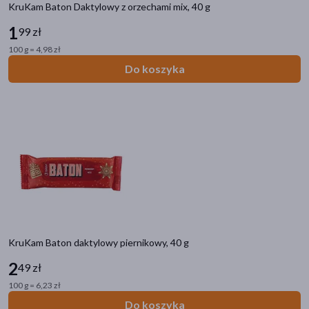
KruKam Baton Daktylowy z orzechami mix, 40 g
1
99 zł
100 g = 4,98 zł
Do koszyka
KruKam Baton daktylowy piernikowy, 40 g
2
49 zł
100 g = 6,23 zł
Do koszyka