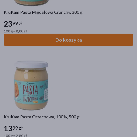
KruKam Pasta Migdałowa Crunchy, 300 g
23
99 zł
100 g = 8,00 zł
Do koszyka
KruKam Pasta Orzechowa, 100%, 500 g
13
99 zł
100 g = 2,80 zł