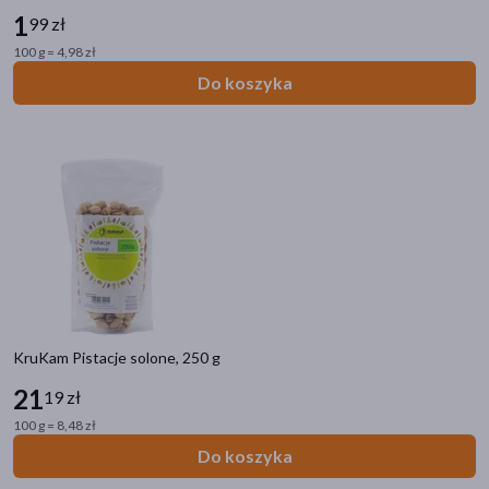
1
99 zł
100 g = 4,98 zł
Do koszyka
KruKam Pistacje solone, 250 g
21
19 zł
100 g = 8,48 zł
Do koszyka