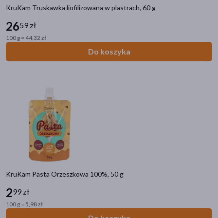
KruKam Truskawka liofilizowana w plastrach, 60 g
26
59 zł
100 g = 44,32 zł
Do koszyka
KruKam Pasta Orzeszkowa 100%, 50 g
2
99 zł
100 g = 5,98 zł
Do koszyka