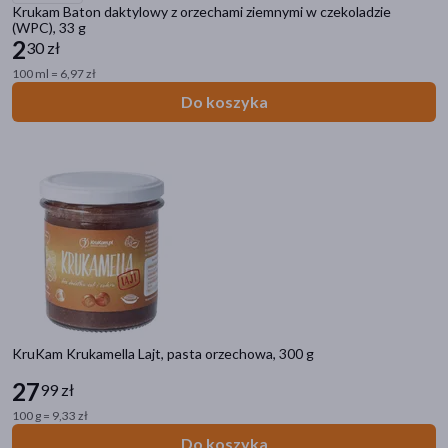
Krukam Baton daktylowy z orzechami ziemnymi w czekoladzie
(WPC), 33 g
2
30 zł
100 ml = 6,97 zł
Do koszyka
KruKam Krukamella Lajt, pasta orzechowa, 300 g
27
99 zł
100 g = 9,33 zł
Do koszyka