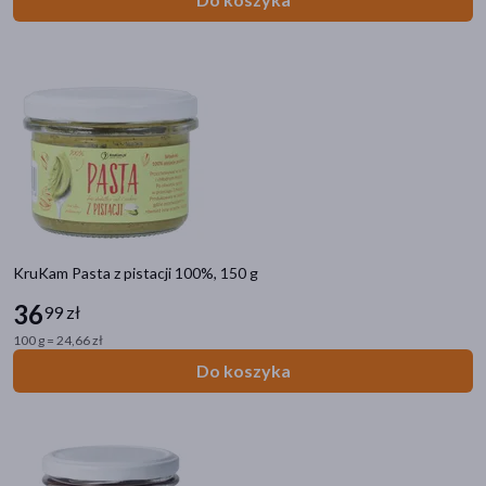
KruKam Pasta z pistacji 100%, 150 g
36
99 zł
100 g = 24,66 zł
Do koszyka