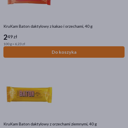
Bez dodatku cukru
(4)
KruKam Baton daktylowy z kakao i orzechami, 40 g
2
49 zł
100 g = 6,23 zł
Do koszyka
KruKam Baton daktylowy z orzechami ziemnymi, 40 g