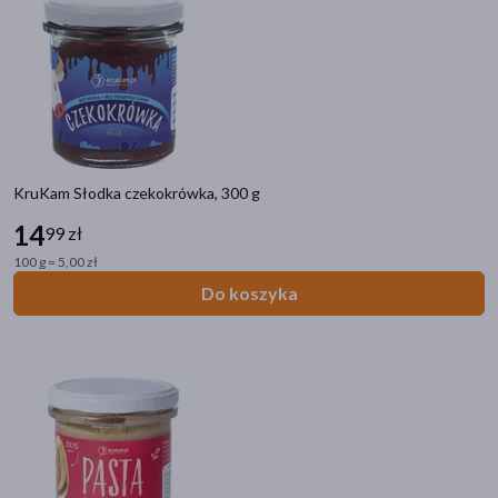
KruKam Słodka czekokrówka, 300 g
14
99 zł
100 g = 5,00 zł
Kategorie produktów
Do koszyka
Zdrowie
Mama i dziecko
DOZ Market
Filtry
Dostępny
(29)