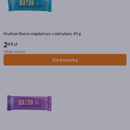
KruKam Baton migdałowy z daktylami, 40 g
2
49 zł
100 g = 6,23 zł
Do koszyka