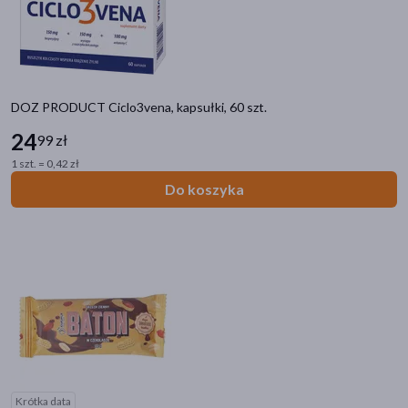
akijażu
DOZ PRODUCT Ciclo3vena, kapsułki, 60 szt.
24
99 zł
Hit
1 szt. = 0,42 zł
Do koszyka
Krótka data