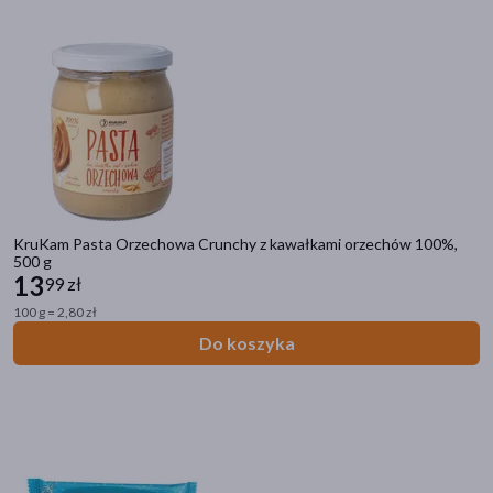
KruKam Pasta Orzechowa Crunchy z kawałkami orzechów 100%,
500 g
13
99 zł
100 g = 2,80 zł
Do koszyka