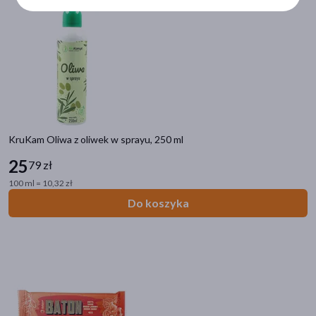
maltitol
(3)
migdały
(3)
cynamon
(2)
pokaż więcej
Specyfika
Zdrowa przekąska
(11)
KruKam Oliwa z oliwek w sprayu, 250 ml
Przyprawy
(1)
25
79 zł
Alergeny
100 ml = 10,32 zł
Do koszyka
orzechy
(19)
soja
(3)
mleko krowie
(2)
gluten
(1)
Zalecenia żywieniowe