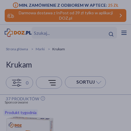
MIN. ZAMÓWIENIE Z ODBIOREM W APTECE:
25 ZŁ
Darmowa dostawa z InPost od 39 zł tylko w aplikacji
DOZ.pl
w
Hit
Hit
Strona główna
Marki
Krukam
ofory
Krukam
do makijażu
dzieci
ść
Hit
Hit
SORTUJ
0
ące
rmową
kijażu
37 PRODUKTÓW
ść
Hit
Sponsorowane
Produkt tygodnia
w
Hit
Hit
ść
Hit