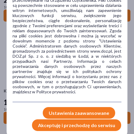
przechowywane na Urządzeniu Użytkownika. Pliki cookies
są powszechnie stosowane w celu usprawnienia działania
100 g = 8,86 zł
Typ produktu
witryn internetowych, umożliwiają nam zapewnienie
Do koszyka
kluczowych funkcji serwisu, zwiększenie jego
Środki spożywcze
(36)
bezpieczeństwa, ciągłe doskonalenie, personalizację
zgodnie z Twoimi preferencjami oraz wyświetlanie treści i
reklam dopasowanych do Twoich zainteresowań. Zgoda
Postać
na pliki cookies jest dobrowolna i można ją wycofać w
dowolnym momencie z poziomu strony "Ustawienia
pasta
(13)
Cookie". Administratorem danych osobowych Klientów,
gromadzonych za pośrednictwem strony www.doz.pl, jest
baton
(10)
DOZ.pl Sp. z o. o. z siedzibą w Łodzi, a w niektórych
przypadkach nasi Partnerzy. Informacja o celach
krem
(5)
przetwarzania danych osobowych przez naszych
partnerów znajduje się w ich politykach ochrony
spray
(2)
prywatności. Więcej informacji o korzystaniu przez nas z
plików cookies oraz o przetwarzaniu Twoich danych
proszek
(1)
osobowych, w tym o przysługujących Ci uprawnieniach,
KruKam Wanilia mielona, 10 g
znajdziesz w Polityce prywatności.
pokaż więcej
16
99 zł
Główne składniki
100 g = 169,90 zł
Ustawienia zaawansowane
daktyle
(14)
Do koszyka
kakao
(8)
Akceptuję i przechodzę do serwisu