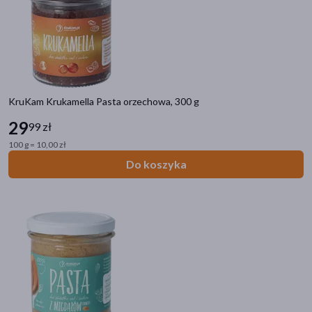
KruKam Krukamella Pasta orzechowa, 300 g
29
99 zł
100 g = 10,00 zł
Do koszyka