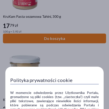
Dostawa
KruKam Pasta sezamowa Tahini, 300 g
Wysyłka
17
79 zł
Cena
100 g = 5,93 zł
Do koszyka
zł
–
zł
Linia produktowa
Krukam Kids
(1)
Polityka prywatności cookie
Wiek
W momencie odwiedzenia przez Użytkownika Portalu,
dla dorosłych
(9)
gromadzone są pliki cookies (tzw. „ciasteczka”) czyli małe
KruKam Pasta z nerkowców Crunchy, 300 g
pliki tekstowe, zawierające niewielkie ilości informacji,
dla dzieci
(2)
które pobierane są podczas odwiedzania Portalu i
26
59 zł