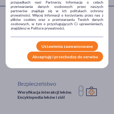
przypadkach nasi Partnerzy. Informacja o celach
przetwarzania danych osobowych przez naszych
dla dorosłych
(1)
partnerów znajduje się w ich politykach ochrony
prywatności. Więcej informacji o korzystaniu przez nas z
dla seniorów
(1)
plików cookies oraz o przetwarzaniu Twoich danych
osobowych, w tym o przysługujących Ci uprawnieniach,
Dlaczego DOZ.pl
znajdziesz w Polityce prywatności.
Typ produktu
Suplement diety
(1)
Niższe koszta leczenia
Ustawienia zaawansowane
Sposób aplikacji
Darmowa dostawa do Apteki
Akceptuję i przechodzę do serwisu
doustne
(1)
Bezpłatna Infolinia dla
Pacjentów.
Postać
tabletka
(1)
Bezpieczeństwo
Weryfikacja interakcji leków.
Pora stosowania
Encyklopedia leków i ziół
na dzień
(1)
na noc
(1)