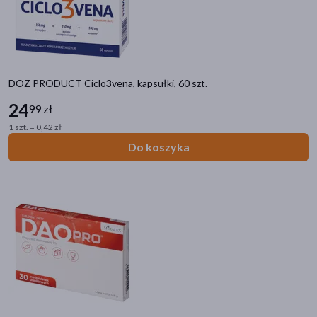
akijażu
DOZ PRODUCT Ciclo3vena, kapsułki, 60 szt.
24
99 zł
Hit
1 szt. = 0,42 zł
Do koszyka