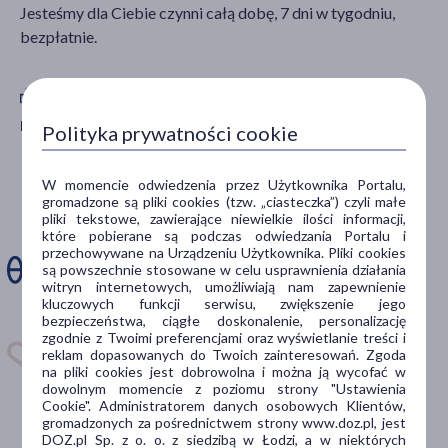
Jesteśmy dla Ciebie czynni całą dobę, 7 dni w tygodniu,
Dostępny
(1)
bezpłatnie.
Dostawa
Pobierz aplikację mobilną Doz.pl
Wysyłka
Polityka prywatności cookie
Odbiór w aptece
Zdarza Ci się
W momencie odwiedzenia przez Użytkownika Portalu,
gromadzone są pliki cookies (tzw. „ciasteczka”) czyli małe
Cena
ominąć dawkę
pliki tekstowe, zawierające niewielkie ilości informacji,
które pobierane są podczas odwiedzania Portalu i
leku?
przechowywane na Urządzeniu Użytkownika. Pliki cookies
są powszechnie stosowane w celu usprawnienia działania
zł
–
zł
Zainstaluj aplikację. Stwórz
witryn internetowych, umożliwiają nam zapewnienie
kluczowych funkcji serwisu, zwiększenie jego
apteczkę. Przypomnimy Ci
bezpieczeństwa, ciągłe doskonalenie, personalizację
kiedy wziąć lek.
Płeć
zgodnie z Twoimi preferencjami oraz wyświetlanie treści i
reklam dopasowanych do Twoich zainteresowań. Zgoda
Kobieta
(1)
Dostępna w
na pliki cookies jest dobrowolna i można ją wycofać w
dowolnym momencie z poziomu strony "Ustawienia
Mężczyzna
(1)
Cookie". Administratorem danych osobowych Klientów,
gromadzonych za pośrednictwem strony www.doz.pl, jest
DOZ.pl Sp. z o. o. z siedzibą w Łodzi, a w niektórych
Wiek