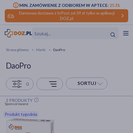
MIN. ZAMÓWIENIE Z ODBIOREM W APTECE:
25 ZŁ
Darmowa dostawa z InPost od 39 zł tylko w aplikacji
DOZ.pl
w
Hit
Hit
Strona główna
Marki
DaoPro
ofory
DaoPro
do makijażu
dzieci
ść
Hit
Hit
SORTUJ
0
ące
rmową
kijażu
2 PRODUKTY
ść
Hit
Sponsorowane
Produkt tygodnia
w
Hit
Hit
ść
Hit