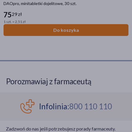
DAOpro, minitabletki dojelitowe, 30 szt.
75
29 zł
1 szt. = 2,51 zł
Do koszyka
Porozmawiaj z farmaceutą
Kategorie produktów
Infolinia:
800 110 110
Zdrowie
Zadzwoń do nas jeśli potrzebujesz porady farmaceuty.
Filtry