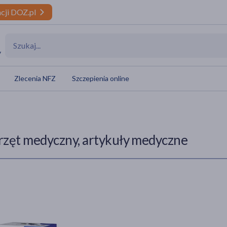
cji DOZ.pl
y
Zlecenia NFZ
Szczepienia online
rzęt medyczny, artykuły medyczne