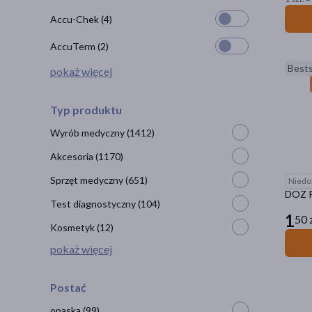
Accu-Chek
(4)
AccuTerm
(2)
Bests
pokaż więcej
Typ produktu
Wyrób medyczny
(1412)
Akcesoria
(1170)
Sprzęt medyczny
(651)
Niedo
DOZ Pr
Test diagnostyczny
(104)
1
50 
Kosmetyk
(12)
pokaż więcej
Postać
opaska
(99)