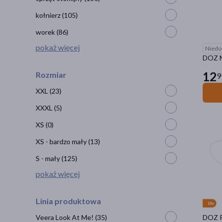
kołnierz
(105)
worek
(86)
pokaż więcej
Niedo
DOZ M
12
Rozmiar
9
XXL
(23)
XXXL
(5)
XS
(0)
XS - bardzo mały
(13)
S - mały
(125)
pokaż więcej
Linia produktowa
Veera Look At Me!
(35)
DOZ P