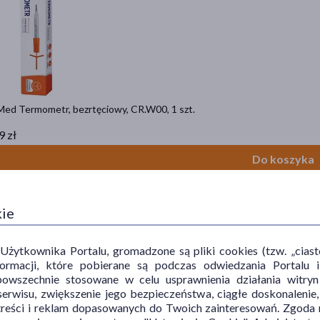
ed Termometr, bezrtęciowy, CR.W00, 1 szt.
9 zł
Do koszyka
eller
kie
ytkownika Portalu, gromadzone są pliki cookies (tzw. „ciastec
informacji, które pobierane są podczas odwiedzania Portal
powszechnie stosowane w celu usprawnienia działania witryn
erwisu, zwiększenie jego bezpieczeństwa, ciągłe doskonalenie
treści i reklam dopasowanych do Twoich zainteresowań. Zgoda n