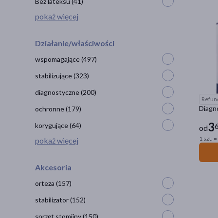
Bez lateksu
(41)
pokaż więcej
Działanie/właściwości
wspomagające
(497)
stabilizujące
(323)
diagnostyczne
(200)
Refun
Diagno
ochronne
(179)
3
korygujące
(64)
6
od
1 szt. =
pokaż więcej
Akcesoria
orteza
(157)
stabilizator
(152)
sprzęt stomijny
(150)