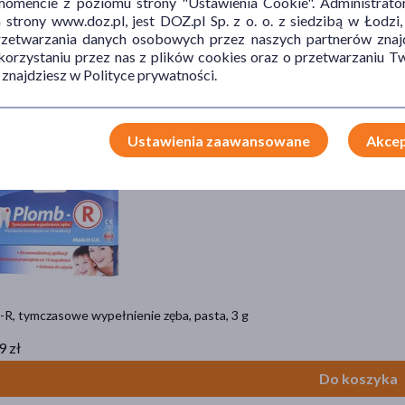
mencie z poziomu strony "Ustawienia Cookie". Administrat
trony www.doz.pl, jest DOZ.pl Sp. z o. o. z siedzibą w Łodzi,
a tygodniowa, dozownik do leków "7/2" – dwie pory dnia, 1 szt.
przetwarzania danych osobowych przez naszych partnerów znajd
 korzystaniu przez nas z plików cookies oraz o przetwarzaniu
9 zł
 znajdziesz w Polityce prywatności.
Do koszyka
Ustawienia zaawansowane
Akcep
-R, tymczasowe wypełnienie zęba, pasta, 3 g
9 zł
Do koszyka