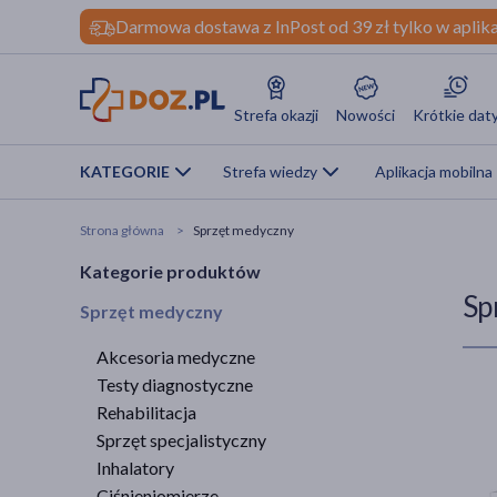
Darmowa dostawa z InPost od 39 zł tylko w aplika
Strefa okazji
Nowości
Krótkie dat
KATEGORIE
Strefa wiedzy
Aplikacja mobilna
Strona główna
Sprzęt medyczny
Kategorie produktów
Sp
Sprzęt medyczny
Akcesoria medyczne
Testy diagnostyczne
Rehabilitacja
Sprzęt specjalistyczny
Inhalatory
Ciśnieniomierze