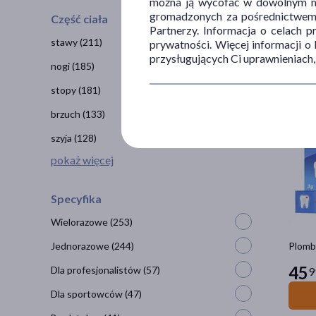
można ją wycofać w dowolnym mo
gromadzonych za pośrednictwem s
Część ciała
Kasetk
Partnerzy. Informacja o celach 
13
stawy
(211)
prywatności. Więcej informacji o
5
przysługujących Ci uprawnieniach,
nogi
(185)
stopy
(181)
brzuch
(133)
szyja
(128)
pokaż więcej
Specyfika
Wielorazowe
(253)
Jednorazowe
(244)
Plomb
45
Dla profesjonalistów
(57)
9
Dla sportowców
(47)