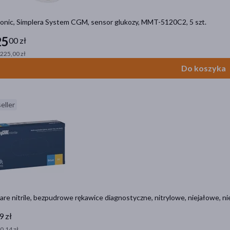
onic, Simplera System CGM, sensor glukozy, MMT-5120C2, 5 szt.
25
00 zł
= 225,00 zł
Do koszyka
eller
re nitrile, bezpudrowe rękawice diagnostyczne, nitrylowe, niejałowe, nie
9 zł
 0,14 zł