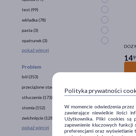
test
(99)
wkładka
(78)
pasta
(3)
opatrunek
(3)
DOZ M
pokaż więcej
14
9
Problem
ból
(353)
przeciążone stawy
(211)
Bests
Polityka prywatności coo
stłuczenie
(173)
W momencie odwiedzenia przez Uż
stomia
(152)
zawierające niewielkie ilości 
zwichnięcie
(128)
Użytkownika. Pliki cookies są 
zapewnienie kluczowych funkcji s
pokaż więcej
preferencjami oraz wyświetlanie 