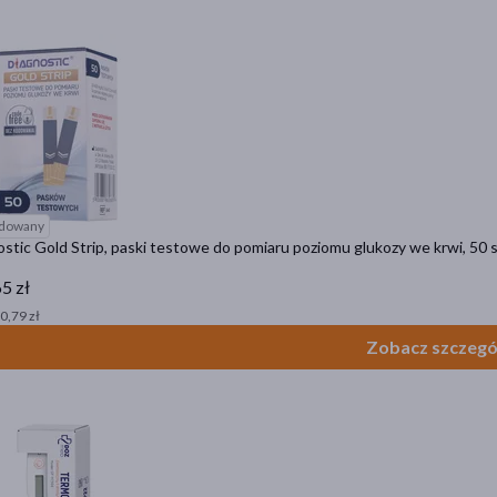
dowany
stic Gold Strip, paski testowe do pomiaru poziomu glukozy we krwi, 50 s
5 zł
 0,79 zł
Zobacz szczegó