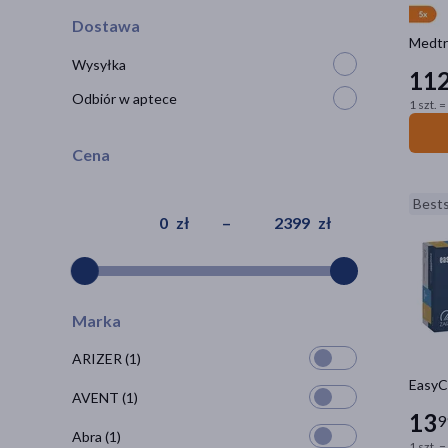
Dostawa
Medtr
Wysyłka
11
Odbiór w aptece
1 szt. 
Cena
Bests
zł
–
zł
Marka
ARIZER
(1)
EasyCa
AVENT
(1)
13
9
Abra
(1)
1 szt. =