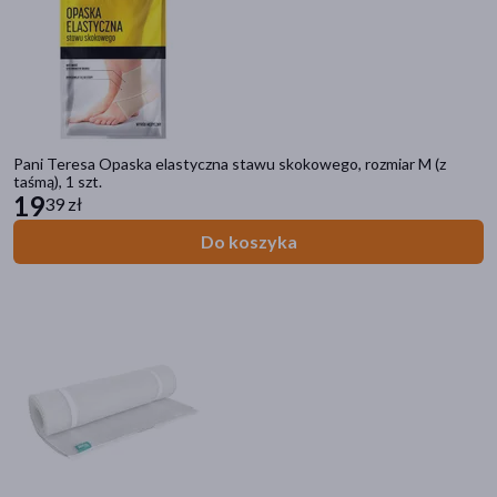
Inhalatory
Ciśnieniomierze
Termometry
Pulsoksymetry
Glukometry
Stroje i obuwie medyczne
Pani Teresa Opaska elastyczna stawu skokowego, rozmiar M (z
taśmą), 1 szt.
19
39 zł
Filtry
Do koszyka
Dostępny
(1449)
Wysyłka 0 zł
(55)
Nowość
(2)
Bestseller
(8)
Ostatnie sztuki
(337)
Zestaw
(27)