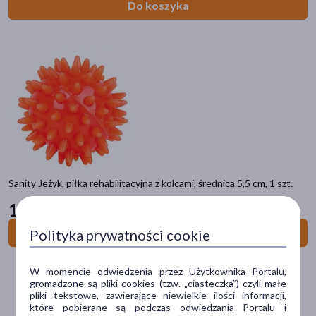
Do koszyka
Accu-Chek
(4)
AccuTerm
(2)
pokaż więcej
Typ produktu
Wyrób medyczny
(1401)
Akcesoria
(1160)
Sprzęt medyczny
(645)
Sanity Jeżyk, piłka rehabilitacyjna z kolcami, średnica 5,5 cm, 1 szt.
Test diagnostyczny
(104)
11
59 zł
Kosmetyk
(12)
pokaż więcej
Do koszyka
Polityka prywatności cookie
Postać
W momencie odwiedzenia przez Użytkownika Portalu,
opaska
(99)
gromadzone są pliki cookies (tzw. „ciasteczka”) czyli małe
pliki tekstowe, zawierające niewielkie ilości informacji,
test
(99)
które pobierane są podczas odwiedzania Portalu i