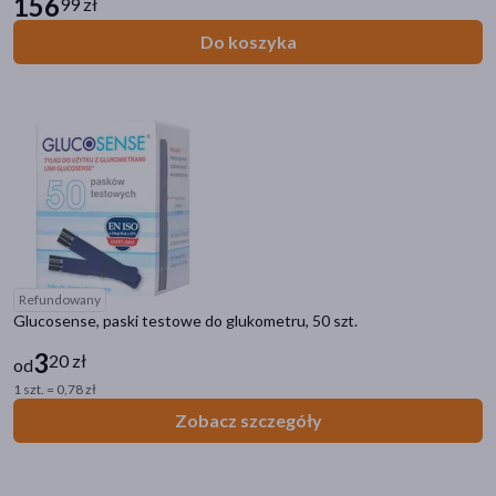
156
99 zł
Do koszyka
Refundowany
Glucosense, paski testowe do glukometru, 50 szt.
3
20 zł
od
1 szt. = 0,78 zł
Zobacz szczegóły