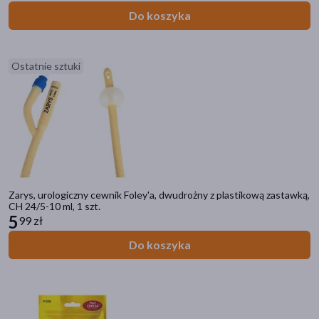
Do koszyka
Ostatnie sztuki
Zarys, urologiczny cewnik Foley'a, dwudrożny z plastikową zastawką,
Kategorie produktów
CH 24/5-10 ml, 1 szt.
5
99 zł
Sprzęt medyczny
Do koszyka
Akcesoria medyczne
Testy diagnostyczne
Rehabilitacja
Sprzęt specjalistyczny