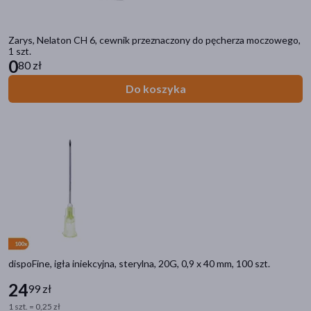
Zarys, Nelaton CH 6, cewnik przeznaczony do pęcherza moczowego,
1 szt.
0
80 zł
Do koszyka
dispoFine, igła iniekcyjna, sterylna, 20G, 0,9 x 40 mm, 100 szt.
24
99 zł
1 szt. = 0,25 zł