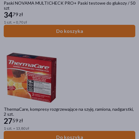
pokaż więcej
Paski NOVAMA MULTICHECK PRO+ Paski testowe do glukozy / 50
szt
34
79 zł
1 szt. = 0,70 zł
Do koszyka
ThermaCare, kompresy rozgrzewające na szyję, ramiona, nadgarstki,
2 szt.
27
59 zł
1 szt. = 13,80 zł
Do koszyka