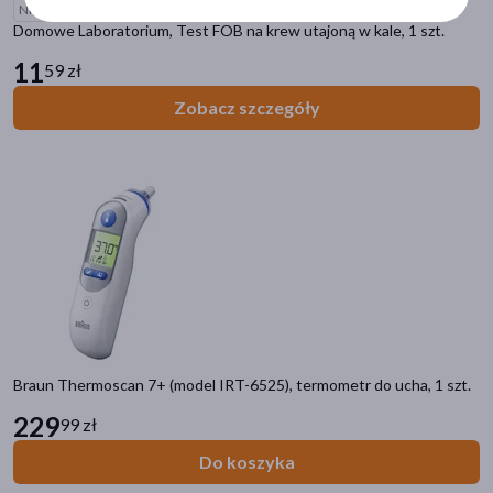
Niedostępne online
nogi
(182)
Domowe Laboratorium, Test FOB na krew utajoną w kale, 1 szt.
stopy
(181)
11
59 zł
brzuch
(133)
Zobacz szczegóły
szyja
(128)
pokaż więcej
Specyfika
Wielorazowe
(252)
Jednorazowe
(243)
Dla profesjonalistów
(57)
Dla sportowców
(46)
Braun Thermoscan 7+ (model IRT-6525), termometr do ucha, 1 szt.
Bez lateksu
(41)
229
99 zł
pokaż więcej
Do koszyka
Działanie/właściwości