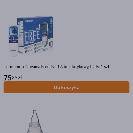
wspomagające
(491)
stabilizujące
(319)
diagnostyczne
(198)
ochronne
(178)
korygujące
(64)
pokaż więcej
Akcesoria
Termometr Novama Free, NT17, bezdotykowy, biały, 1 szt.
75
orteza
(154)
29 zł
sprzęt stomijny
(150)
Do koszyka
stabilizator
(149)
kołnierz
(105)
worek
(86)
pokaż więcej