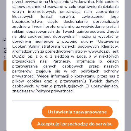
przechowywane na Urządzeniu Użytkownika. Pliki cookies
wkładka
(78)
są powszechnie stosowane w celu usprawnienia działania
witryn internetowych, umożliwiają nam zapewnienie
pasta
(3)
kluczowych funkcji serwisu, zwiększenie jego
bezpieczeństwa, ciągłe doskonalenie, personalizację
opatrunek
(3)
zgodnie z Twoimi preferencjami oraz wyświetlanie treści i
reklam dopasowanych do Twoich zainteresowań. Zgoda
pokaż więcej
na pliki cookies jest dobrowolna i można ją wycofać w
Dr. Jacobs, papierki lakmusowe, 120 szt.
dowolnym momencie z poziomu strony "Ustawienia
Cookie". Administratorem danych osobowych Klientów,
Problem
30
99 zł
gromadzonych za pośrednictwem strony www.doz.pl, jest
DOZ.pl Sp. z o. o. z siedzibą w Łodzi, a w niektórych
ból
(350)
1 szt. = 0,26 zł
przypadkach nasi Partnerzy. Informacja o celach
Do koszyka
przetwarzania danych osobowych przez naszych
przeciążone stawy
(207)
partnerów znajduje się w ich politykach ochrony
prywatności. Więcej informacji o korzystaniu przez nas z
stłuczenie
(172)
plików cookies oraz o przetwarzaniu Twoich danych
osobowych, w tym o przysługujących Ci uprawnieniach,
stomia
(152)
znajdziesz w Polityce prywatności.
stan zapalny
(127)
pokaż więcej
Ustawienia zaawansowane
Część ciała
Akceptuję i przechodzę do serwisu
stawy
(206)