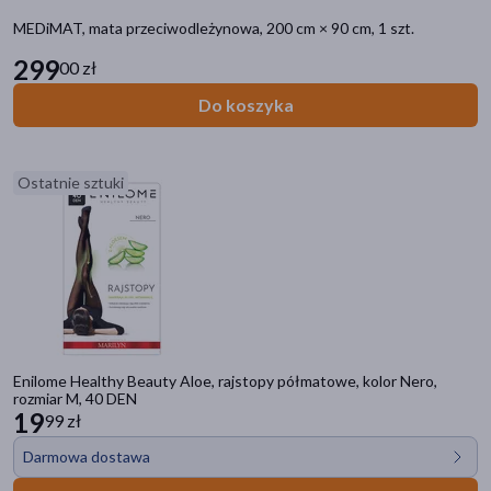
MEDiMAT, mata przeciwodleżynowa, 200 cm × 90 cm, 1 szt.
Dostawa
299
00 zł
Wysyłka
Do koszyka
Odbiór w aptece
Cena
Ostatnie sztuki
zł
–
zł
Marka
ARIZER
(1)
Enilome Healthy Beauty Aloe, rajstopy półmatowe, kolor Nero,
rozmiar M, 40 DEN
19
AVENT
(1)
99 zł
Darmowa dostawa
Abra
(1)