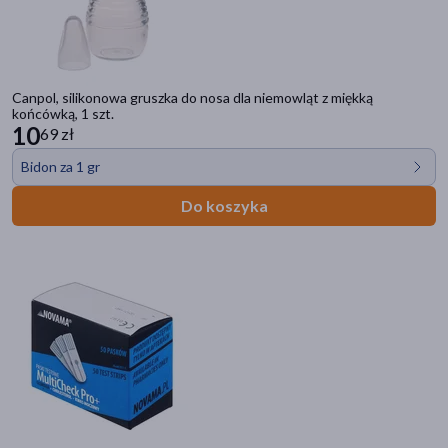
Rozmiar
XXL
(23)
XXXL
(5)
Canpol, silikonowa gruszka do nosa dla niemowląt z miękką
końcówką, 1 szt.
XS
(0)
10
69 zł
XS - bardzo mały
(13)
Bidon za 1 gr
S - mały
(124)
Do koszyka
pokaż więcej
Linia produktowa
Veera Look At Me!
(35)
Natura Stomahesive
(21)
Actimove Everyday Support (ES)
(16)
Meyra Reflex
(13)
Actimove Professional Line (PL)
(13)