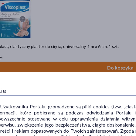
last, elastyczny plaster do cięcia, uniwersalny, 1 m x 6 cm, 1 szt.
zł
Do koszyka
kie
ytkownika Portalu, gromadzone są pliki cookies (tzw. „ciastec
informacji, które pobierane są podczas odwiedzania Portal
powszechnie stosowane w celu usprawnienia działania witryn
erwisu, zwiększenie jego bezpieczeństwa, ciągłe doskonalenie
treści i reklam dopasowanych do Twoich zainteresowań. Zgoda n