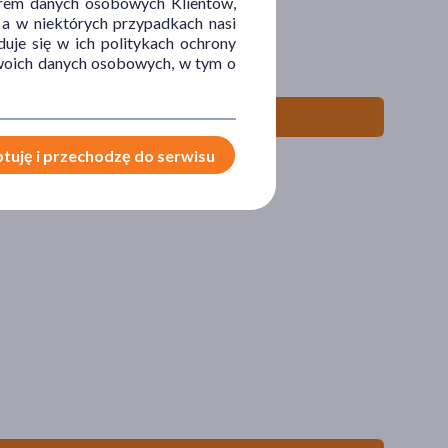
orem danych osobowych Klientów,
 a w niektórych przypadkach nasi
wzorów, 12 szt.
uje się w ich politykach ochrony
 Twoich danych osobowych, w tym o
ły
tuję i przechodzę do serwisu