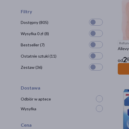
Filtry
Dostępny
(805)
Wysyłka 0 zł
(8)
Refun
Bestseller
(7)
Allevy
Ostatnie sztuki
(11)
2
8
od
Zestaw
(36)
Dostawa
Odbiór w aptece
Wysyłka
Cena