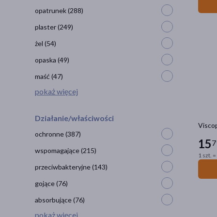
opatrunek
(288)
plaster
(249)
żel
(54)
opaska
(49)
maść
(47)
pokaż więcej
Działanie/właściwości
Viscop
ochronne
(387)
15
7
wspomagające
(215)
1 szt. =
przeciwbakteryjne
(143)
gojące
(76)
absorbujące
(76)
pokaż więcej