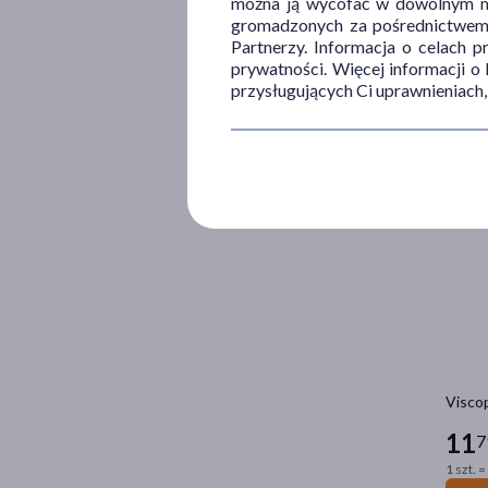
można ją wycofać w dowolnym mo
Niedo
gromadzonych za pośrednictwem s
Vitamm
Partnerzy. Informacja o celach 
61
prywatności. Więcej informacji o
9
przysługujących Ci uprawnieniach,
1 szt. =
Viscop
11
7
1 szt. =