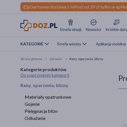
Darmowa dostawa z InPost od 39 zł tylko w aplika
Strefa okazji
Nowości
Krótkie dat
KATEGORIE
Strefa wiedzy
Aplikacja mobilna
Strona główna
Zdrowie
Rany, oparzenia, blizny
Kategorie produktów
Do poprzedniej kategorii
Pr
Rany, oparzenia, blizny
Materiały opatrunkowe
Gojenie
Pielęgnacja blizn
Odkażanie