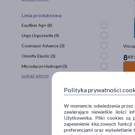
Linia produktowa
Exufiber Ag+
(8)
Urgo Urgosterile
(4)
Cosmopor Advance
(3)
Viscop
8
Omnifix Elastic
(3)
49 
Microdacyn Hydrogel
(3)
pokaż więcej
Polityka prywatności coo
W momencie odwiedzenia przez Uż
zawierające niewielkie ilości 
Użytkownika. Pliki cookies są 
zapewnienie kluczowych funkcji s
preferencjami oraz wyświetlanie 