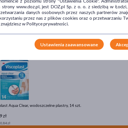
mencie z poziomu strony "Ustawienia Cookie". Administrat
stępne online
trony www.doz.pl, jest DOZ.pl Sp. z o. o. z siedzibą w Łodzi,
y Autoband, kohezyjny bandaż elastyczny, 2,5 cm x 4,5 m, mix kolorów, 
przetwarzania danych osobowych przez naszych partnerów znajd
 korzystaniu przez nas z plików cookies oraz o przetwarzaniu
9 zł
 znajdziesz w Polityce prywatności.
 5,17 zł
Zobacz szczegó
Ustawienia zaawansowane
Akcep
last Aqua Clear, wodoszczelne plastry, 14 szt.
9 zł
 0,84 zł