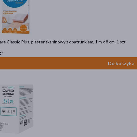
re Classic Plus, plaster tkaninowy z opatrunkiem, 1 m x 8 cm, 1 szt.
zł
Do koszyka