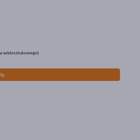
Cena ▲
Cena ▼
A - Z
Z - A
nia wielosztukowego)
ły