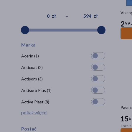
Viscop
zł
–
zł
2
99 
Marka
Acerin
(1)
Acticoat
(2)
Actisorb
(3)
Actisorb Plus
(1)
Active Plast
(8)
Pasoca
pokaż więcej
15
6
1 szt. =
Postać