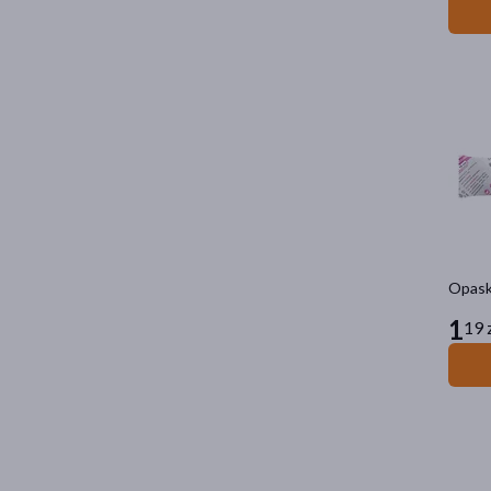
Opaska
1
19 