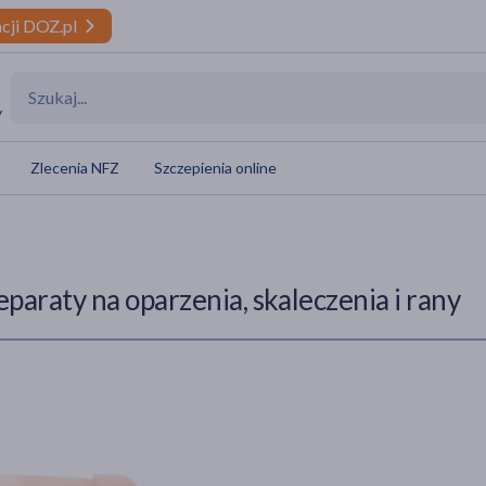
cji DOZ.pl
y
Zlecenia NFZ
Szczepienia online
eparaty na oparzenia, skaleczenia i rany