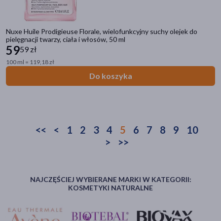
Nuxe Huile Prodigieuse Florale, wielofunkcyjny suchy olejek do
pielęgnacji twarzy, ciała i włosów, 50 ml
59
59 zł
100 ml = 119,18 zł
Do koszyka
<<
<
1
2
3
4
5
6
7
8
9
10
>
>>
NAJCZĘŚCIEJ WYBIERANE MARKI W KATEGORII:
KOSMETYKI NATURALNE