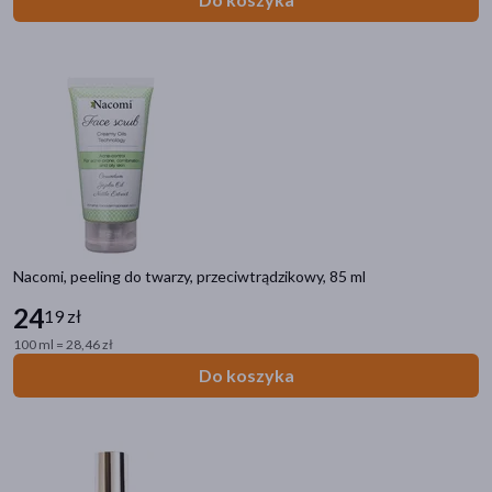
SPF 30
(6)
SPF 50
(5)
SPF
(13)
Zalecenia żywieniowe
Bez sztucznych aromatów
(2)
Bez glutenu
(1)
Nacomi, peeling do twarzy, przeciwtrądzikowy, 85 ml
Linia produktowa
24
19 zł
Herbal Time Phytocare
(19)
100 ml = 28,46 zł
BeeHerbs Vita Line
(19)
Do koszyka
Biokap Nutricolor
(14)
Barwa Receptury Natury
(12)
Madara SOS
(11)