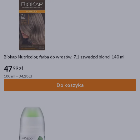
akijażu
Hit
Biokap Nutricolor, farba do włosów, 7.1 szwedzki blond, 140 ml
47
99 zł
100 ml = 34,28 zł
Do koszyka