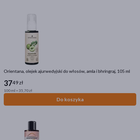
Dostępny
(1243)
Wysyłka 0 zł
(11)
Znakomitość Roku
(5)
Nowość
(52)
Ostatnie sztuki
(73)
Orientana, olejek ajurwedyjski do włosów, amla i bhringraj, 105 ml
Zestaw
(2)
37
49 zł
Dostawa
100 ml = 35,70 zł
Do koszyka
Wysyłka
Odbiór w aptece
Cena