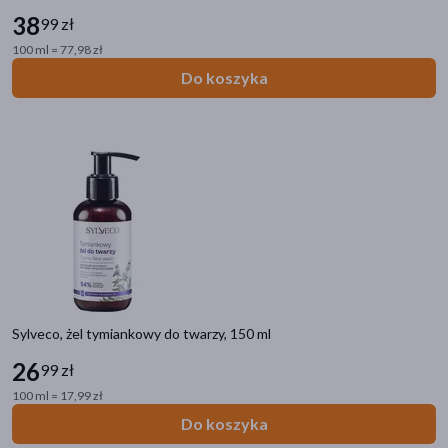
38
99 zł
100 ml = 77,98 zł
Do koszyka
Kategorie produktów
Do poprzedniej kategorii
Kosmetyki naturalne
Sylveco, żel tymiankowy do twarzy, 150 ml
Naturalne kosmetyki do włosów
26
Naturalne kosmetyki do twarzy
99 zł
Naturalne kosmetyki do ciała
100 ml = 17,99 zł
Do koszyka
Filtry