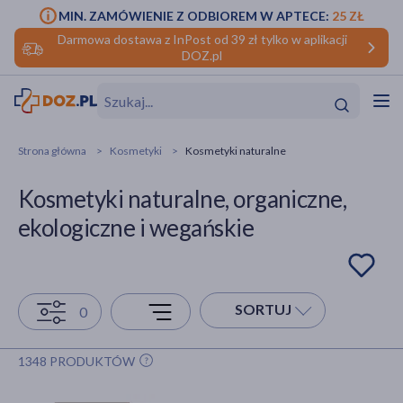
MIN. ZAMÓWIENIE Z ODBIOREM W APTECE:
25 ZŁ
Darmowa dostawa z InPost od 39 zł tylko w aplikacji
DOZ.pl
w
Hit
Hit
Strona główna
Kosmetyki
Kosmetyki naturalne
ofory
Kosmetyki naturalne, organiczne,
do makijażu
dzieci
ść
Hit
Hit
ekologiczne i wegańskie
ące
rmową
kijażu
ść
Hit
SORTUJ
0
w
Hit
Hit
1348 PRODUKTÓW
ść
Hit