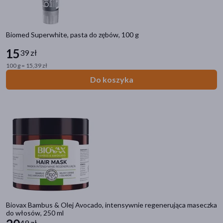
Biomed Superwhite, pasta do zębów, 100 g
15
39 zł
100 g = 15,39 zł
Do koszyka
Biovax Bambus & Olej Avocado, intensywnie regenerująca maseczka
do włosów, 250 ml
49 zł