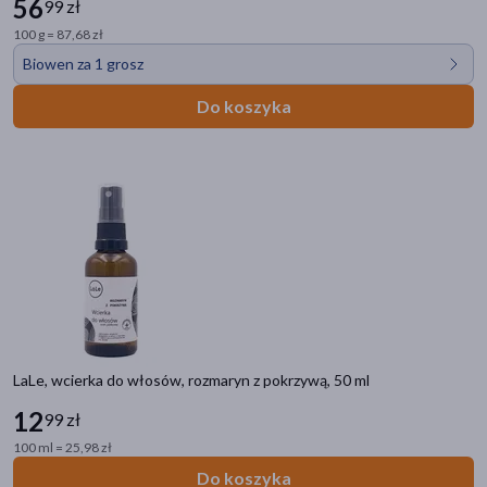
56
99 zł
100 g = 87,68 zł
Biowen za 1 grosz
Do koszyka
LaLe, wcierka do włosów, rozmaryn z pokrzywą, 50 ml
12
99 zł
100 ml = 25,98 zł
Do koszyka