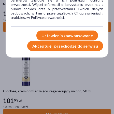
partnerów znajduje się w ich politykach ochrony
Natur Planet, olejek eteryczny lawendowy, 10 ml
prywatności. Więcej informacji o korzystaniu przez nas z
wrażliwa
(322)
plików cookies oraz o przetwarzaniu Twoich danych
15
99 zł
osobowych, w tym o przysługujących Ci uprawnieniach,
normalna
(220)
znajdziesz w Polityce prywatności.
100 ml = 159,90 zł
podrażniona
(200)
Do koszyka
pokaż więcej
Ustawienia zaawansowane
Działanie/właściwości
Akceptuję i przechodzę do serwisu
nawilżające
(751)
regenerujące
(508)
łagodzące
(465)
odżywcze
(369)
oczyszczające
(287)
Clochee, krem odmładzająco-regenerujący na noc, 50 ml
pokaż więcej
101
99 zł
Filtry przeciwsłoneczne
100 ml = 203,98 zł
SPF 50+
(0)
Do koszyka