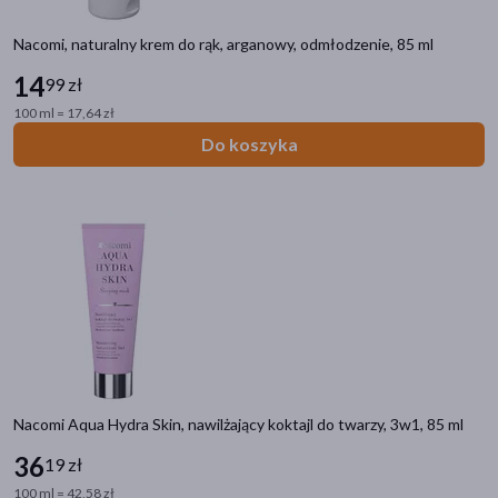
Nacomi, naturalny krem do rąk, arganowy, odmłodzenie, 85 ml
14
99 zł
100 ml = 17,64 zł
Do koszyka
Nacomi Aqua Hydra Skin, nawilżający koktajl do twarzy, 3w1, 85 ml
36
19 zł
100 ml = 42,58 zł