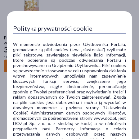
zł
–
zł
Polityka prywatności cookie
Marka
Produkty Bonifraterskie, Szampon przeciw wypadaniu włosów do
włosów osłabionych i wypadających, 200 ml
W momencie odwiedzenia przez Użytkownika Portalu,
4organic
(4)
31
19 zł
gromadzone są pliki cookies (tzw. „ciasteczka”) czyli małe
pliki tekstowe, zawierające niewielkie ilości informacji,
AA
(2)
100 ml = 15,60 zł
które pobierane są podczas odwiedzania Portalu i
przechowywane na Urządzeniu Użytkownika. Pliki cookies
Do koszyka
Alepia
(19)
są powszechnie stosowane w celu usprawnienia działania
witryn internetowych, umożliwiają nam zapewnienie
Alter Heideschafer
(1)
kluczowych funkcji serwisu, zwiększenie jego
bezpieczeństwa, ciągłe doskonalenie, personalizację
zgodnie z Twoimi preferencjami oraz wyświetlanie treści i
Annabelle Minerals
(3)
reklam dopasowanych do Twoich zainteresowań. Zgoda
na pliki cookies jest dobrowolna i można ją wycofać w
pokaż więcej
dowolnym momencie z poziomu strony "Ustawienia
Cookie". Administratorem danych osobowych Klientów,
Rodzaj skóry
gromadzonych za pośrednictwem strony www.doz.pl, jest
DOZ.pl Sp. z o. o. z siedzibą w Łodzi, a w niektórych
dowolna
(830)
przypadkach nasi Partnerzy. Informacja o celach
przetwarzania danych osobowych przez naszych
sucha
(387)