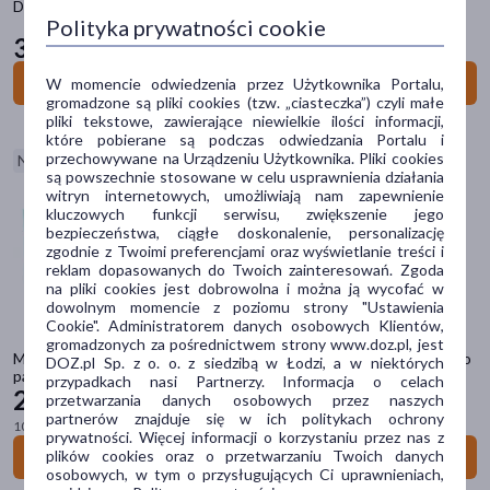
Donegal, puszek do pudru z tasiemką, różowy, 1 szt.
Polityka prywatności cookie
pokaż więcej
3
99 zł
Problem
Do koszyka
W momencie odwiedzenia przez Użytkownika Portalu,
gromadzone są pliki cookies (tzw. „ciasteczka”) czyli małe
suchość
(5571)
pliki tekstowe, zawierające niewielkie ilości informacji,
które pobierane są podczas odwiedzania Portalu i
podrażnienie
(2669)
przechowywane na Urządzeniu Użytkownika. Pliki cookies
Nowość
są powszechnie stosowane w celu usprawnienia działania
zmarszczki
(1753)
witryn internetowych, umożliwiają nam zapewnienie
kluczowych funkcji serwisu, zwiększenie jego
wiotkość skóry
(1486)
bezpieczeństwa, ciągłe doskonalenie, personalizację
zgodnie z Twoimi preferencjami oraz wyświetlanie treści i
zaczerwienienie
(1034)
reklam dopasowanych do Twoich zainteresowań. Zgoda
na pliki cookies jest dobrowolna i można ją wycofać w
pokaż więcej
dowolnym momencie z poziomu strony "Ustawienia
Cookie". Administratorem danych osobowych Klientów,
Główne składniki
gromadzonych za pośrednictwem strony www.doz.pl, jest
Maga Cosmetics, Teen Drops Tik Tok Star V.03, zestaw lakierów do
DOZ.pl Sp. z o. o. z siedzibą w Łodzi, a w niektórych
paznokci, 6 x 6 ml
gliceryna
(3804)
przypadkach nasi Partnerzy. Informacja o celach
24
59 zł
przetwarzania danych osobowych przez naszych
kwas hialuronowy
(2173)
partnerów znajduje się w ich politykach ochrony
100 ml = 68,31 zł
prywatności. Więcej informacji o korzystaniu przez nas z
masło Shea
(1712)
plików cookies oraz o przetwarzaniu Twoich danych
Do koszyka
osobowych, w tym o przysługujących Ci uprawnieniach,
niacynamid
(1313)