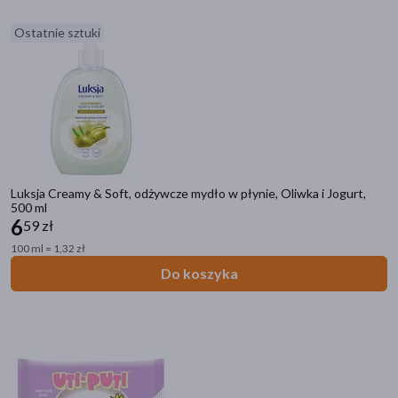
Odbiór w aptece
Ostatnie sztuki
Cena
zł
–
zł
Marka
Luksja Creamy & Soft, odżywcze mydło w płynie, Oliwka i Jogurt,
500 ml
6
59 zł
1881
(1)
100 ml = 1,32 zł
4711
(1)
Do koszyka
4organic
(11)
AA
(60)
ALE
(1)
pokaż więcej