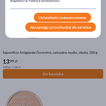
znajdziesz w Polityce prywatności.
alantoina
(1137)
pokaż więcej
Ustawienia zaawansowane
Część ciała
Akceptuję i przechodzę do serwisu
skóra
(9445)
twarz
(6162)
włosy
(2134)
Saponificio Artigianale Fiorentino, naturalne mydło, oliwka, 200 g
szyja
(1384)
13
99 zł
głowa
(1072)
100 g = 7,00 zł
pokaż więcej
Do koszyka
Specyfika
Dla wegan
(2538)
Produkt naturalny
(1161)
Dla alergików
(927)