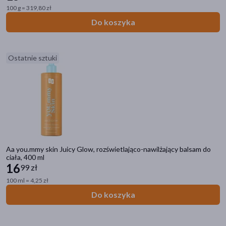
100 g = 319,80 zł
Do koszyka
Ostatnie sztuki
Aa you.mmy skin Juicy Glow, rozświetlająco-nawilżający balsam do
ciała, 400 ml
16
99 zł
100 ml = 4,25 zł
Do koszyka