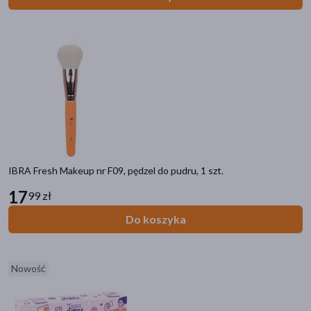
orzechy
(2)
Dieta
wysokobiałkowa
(4)
wysokoenergetyczna
(4)
Zalecenia żywieniowe
Bez glutenu
(6)
Bez sztucznych aromatów
(5)
IBRA Fresh Makeup nr F09, pędzel do pudru, 1 szt.
Bez dodatku cukru
(4)
17
99 zł
Zawiera soję
(4)
Do koszyka
Zawiera mleko
(4)
pokaż więcej
Nowość
Linia produktowa
Neo Make Up Intense Serum
(75)