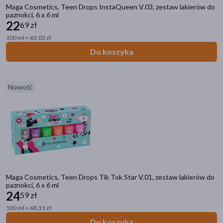
Maga Cosmetics, Teen Drops InstaQueen V.03, zestaw lakierów do
paznokci, 6 x 6 ml
22
69 zł
100 ml = 63,03 zł
Do koszyka
Nowość
Maga Cosmetics, Teen Drops Tik Tok Star V.01, zestaw lakierów do
paznokci, 6 x 6 ml
24
59 zł
100 ml = 68,31 zł
Do koszyka