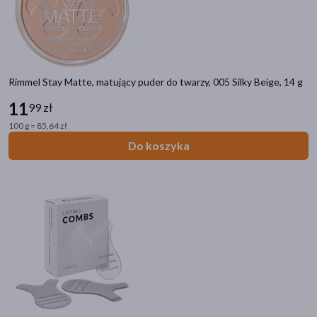
Koreańskie
(786)
Bez substancji zapachowych
(770)
pokaż więcej
Rimmel Stay Matte, matujący puder do twarzy, 005 Silky Beige, 14 g
Rodzaj skóry
11
99 zł
dowolna
(7079)
100 g = 85,64 zł
wrażliwa
(3737)
Do koszyka
sucha
(3518)
podrażniona
(2089)
dojrzała
(1744)
pokaż więcej
Działanie/właściwości
nawilżające
(7670)
łagodzące
(4404)