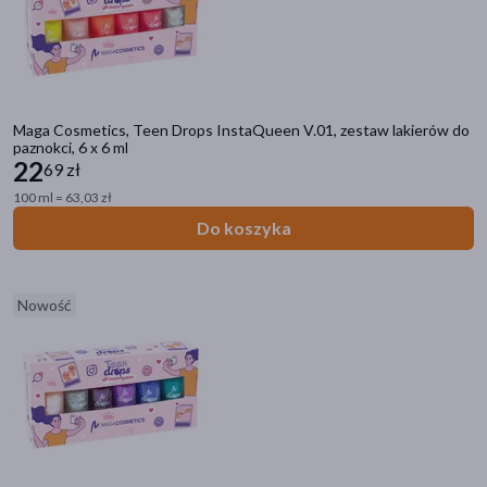
Nacomi Next LVL
(52)
Enilome PRO
(50)
BasicLab Esteticus
(44)
Maga Cosmetics, Teen Drops InstaQueen V.01, zestaw lakierów do
paznokci, 6 x 6 ml
Sylveco Pure Line
(37)
22
69 zł
pokaż więcej
100 ml = 63,03 zł
Do koszyka
Nowość