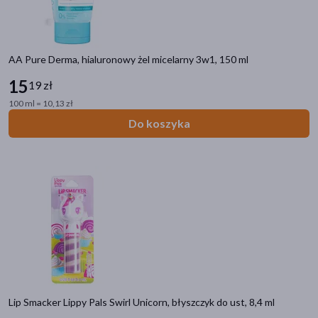
Pielęgnacja twarzy
Dermokosmetyki
AA Pure Derma, hialuronowy żel micelarny 3w1, 150 ml
Pielęgnacja włosów
Pielęgnacja ciała
15
19 zł
Pielęgnacja stóp
100 ml = 10,13 zł
Makijaż
Do koszyka
Do oczu i rzęs
Opalanie
Kosmetyki naturalne
Pielęgnacja dłoni
Kosmetyki dla mężczyzn
Perfumy, wody toaletowe
Manicure i pedicure
Akcesoria kosmetyczne
Pielęgnacja ust
Zestawy kosmetyków
Lip Smacker Lippy Pals Swirl Unicorn, błyszczyk do ust, 8,4 ml
Kosmetyki koreańskie