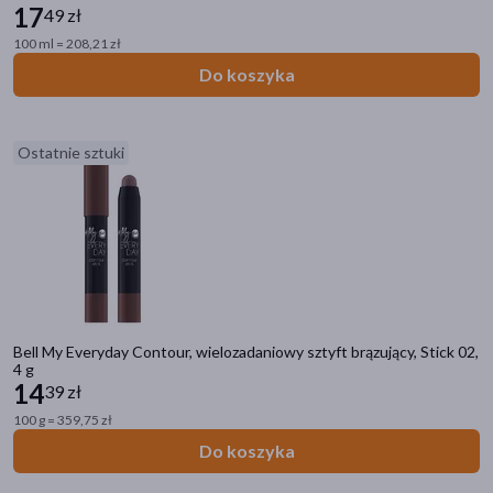
17
49 zł
Kosmetyki konopne
100 ml = 208,21 zł
Do koszyka
Filtry
Dostępny
(13594)
Ostatnie sztuki
Wysyłka 0 zł
(391)
Znakomitość Roku
(149)
Nowość
(218)
Bestseller
(17)
Ostatnie sztuki
(945)
Bell My Everyday Contour, wielozadaniowy sztyft brązujący, Stick 02,
4 g
Zestaw
(73)
14
39 zł
100 g = 359,75 zł
Dostawa
Do koszyka
Wysyłka