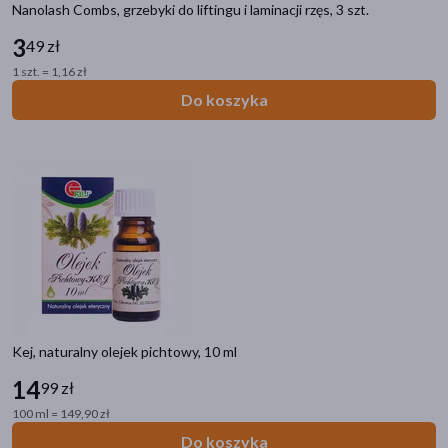
Nanolash Combs, grzebyki do liftingu i laminacji rzęs, 3 szt.
regenerujące
(3903)
3
49 zł
wygładzające
(3695)
1 szt. = 1,16 zł
oczyszczające
(3080)
Do koszyka
pokaż więcej
Filtry przeciwsłoneczne
SPF 50+
(277)
SPF 30
(150)
SPF 50
(137)
SPF
(244)
Kej, naturalny olejek pichtowy, 10 ml
Alergeny
14
mleko krowie
(4)
99 zł
100 ml = 149,90 zł
soja
(4)
Do koszyka