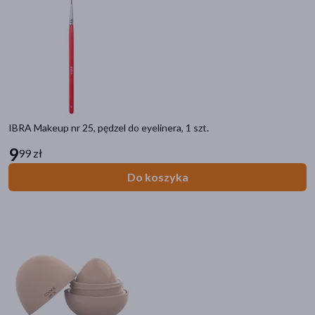
akijażu
Hit
IBRA Makeup nr 25, pędzel do eyelinera, 1 szt.
9
99 zł
Do koszyka