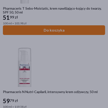
Zestaw
(11)
Pharmaceris T Sebo-Moistatic, krem nawilżająco-kojący do twarzy,
SPF 50, 50 ml
51
Dostawa
99 zł
100 ml = 103,98 zł
Wysyłka
Do koszyka
Odbiór w aptece
Cena
zł
–
zł
Marka
Aderma
(9)
Pharmaceris N Nutri-Capilaril, intensywny krem odżywczy, 50 ml
Aflofarm
(1)
59
79 zł
100 ml = 119,58 zł