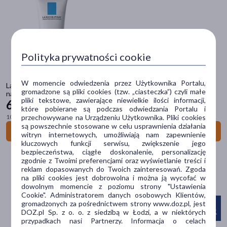
pokaż więcej
Postać
krem
(252)
Polityka prywatności cookie
żel
(87)
W momencie odwiedzenia przez Użytkownika Portalu,
balsam
(68)
La Roche-Posay Toleriane Sensitive Riche, kojąco-ochronny krem
gromadzone są pliki cookies (tzw. „ciasteczka”) czyli małe
nawilżający, 40 ml
pliki tekstowe, zawierające niewielkie ilości informacji,
61
szampon
(67)
29 zł
które pobierane są podczas odwiedzania Portalu i
przechowywane na Urządzeniu Użytkownika. Pliki cookies
100 ml = 153,23 zł
emulsja
(47)
są powszechnie stosowane w celu usprawnienia działania
Do koszyka
witryn internetowych, umożliwiają nam zapewnienie
pokaż więcej
kluczowych funkcji serwisu, zwiększenie jego
bezpieczeństwa, ciągłe doskonalenie, personalizację
Problem
zgodnie z Twoimi preferencjami oraz wyświetlanie treści i
reklam dopasowanych do Twoich zainteresowań. Zgoda
podrażnienie
(511)
na pliki cookies jest dobrowolna i można ją wycofać w
dowolnym momencie z poziomu strony "Ustawienia
suchość
(436)
Cookie". Administratorem danych osobowych Klientów,
gromadzonych za pośrednictwem strony www.doz.pl, jest
zaczerwienienie
(208)
DOZ.pl Sp. z o. o. z siedzibą w Łodzi, a w niektórych
przypadkach nasi Partnerzy. Informacja o celach
nadwrażliwość
(172)