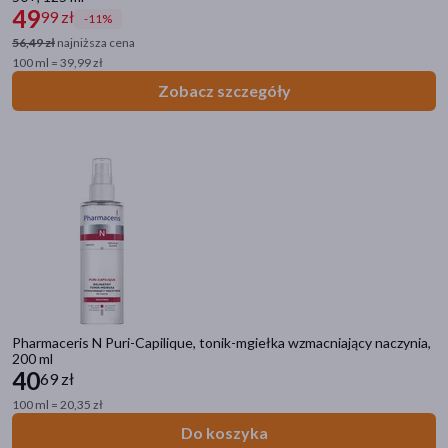
49
99 zł
-11%
56,49 zł
najniższa cena
100 ml = 39,99 zł
Zobacz szczegóły
Pharmaceris N Puri-Capilique, tonik-mgiełka wzmacniający naczynia,
200 ml
40
69 zł
100 ml = 20,35 zł
Do koszyka