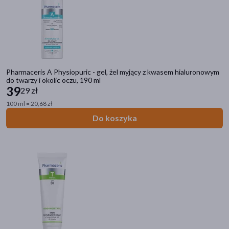
Dermokosmetyki
Dermokosmetyki do twarzy
Dermokosmetyki do ciała
Dermokosmetyki do opalania
Dermokosmetyki do włosów
Pharmaceris A Physiopuric - gel, żel myjący z kwasem hialuronowym
do twarzy i okolic oczu, 190 ml
39
29 zł
Filtry
100 ml = 20,68 zł
Dostępny
(661)
Do koszyka
Wysyłka 0 zł
(6)
Znakomitość Roku
(29)
Nowość
(3)
Bestseller
(5)
Ostatnie sztuki
(50)