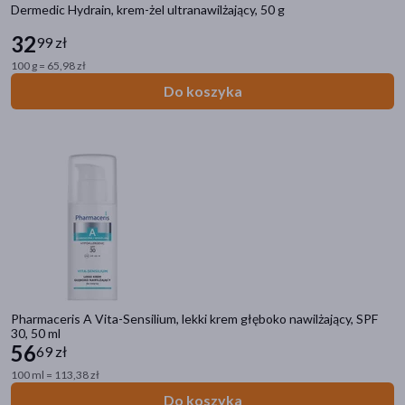
Dermedic Hydrain, krem-żel ultranawilżający, 50 g
32
99 zł
100 g = 65,98 zł
Do koszyka
Pharmaceris A Vita-Sensilium, lekki krem głęboko nawilżający, SPF
30, 50 ml
56
69 zł
100 ml = 113,38 zł
Do koszyka