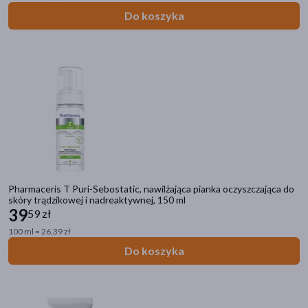
Alantan
(2)
Do koszyka
Allerco
(3)
Allergika
(8)
pokaż więcej
Płeć
Kobieta
(679)
Mężczyzna
(637)
Wiek
Pharmaceris T Puri-Sebostatic, nawilżająca pianka oczyszczająca do
skóry trądzikowej i nadreaktywnej, 150 ml
39
dla dorosłych
(649)
59 zł
100 ml = 26,39 zł
dla młodzieży
(417)
Do koszyka
dla seniorów
(375)
40+
(363)
30+
(360)