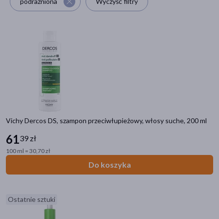
podrażniona
Wyczyść filtry
akijażu
Hit
Vichy Dercos DS, szampon przeciwłupieżowy, włosy suche, 200 ml
61
39 zł
100 ml = 30,70 zł
Do koszyka
Ostatnie sztuki