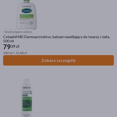
Niedostępne online
Cetaphil MD Dermoprotektor, balsam nawilżający do twarzy i ciała,
500 ml
79
39 zł
100 ml = 15,88 zł
Zobacz szczegóły