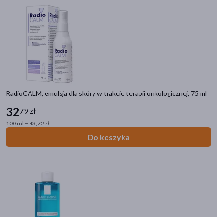
sucha
(437)
dowolna
(223)
atopowa
(208)
pokaż więcej
Działanie/właściwości
RadioCALM, emulsja dla skóry w trakcie terapii onkologicznej, 75 ml
łagodzące
(559)
32
79 zł
nawilżające
(519)
100 ml = 43,72 zł
regenerujące
(292)
Do koszyka
ochronne
(206)
oczyszczające
(205)
pokaż więcej
Filtry przeciwsłoneczne
SPF 50+
(20)