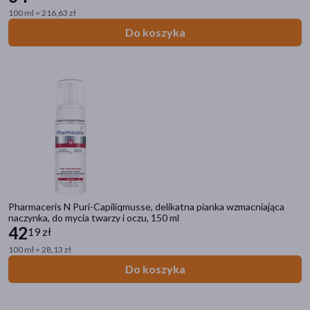
100 ml = 216,63 zł
włosy
(92)
Do koszyka
szyja
(72)
pokaż więcej
Specyfika
Dla alergików
(308)
Bez substancji zapachowych
(125)
Bez barwników
(55)
Dla wegan
(40)
Pharmaceris N Puri-Capiliqmusse, delikatna pianka wzmacniająca
Bez konserwantów
(39)
naczynka, do mycia twarzy i oczu, 150 ml
pokaż więcej
42
19 zł
100 ml = 28,13 zł
Rodzaj skóry
Do koszyka
podrażniona
(700)
wrażliwa
(552)