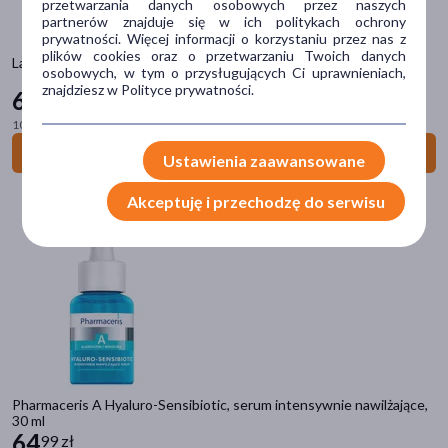
przetwarzania danych osobowych przez naszych
partnerów znajduje się w ich politykach ochrony
AZS (atopowe zapalenie skóry)
(168)
prywatności. Więcej informacji o korzystaniu przez nas z
plików cookies oraz o przetwarzaniu Twoich danych
pokaż więcej
La Roche-Posay, Lipikar Gel Lavant, żel myjący pod prysznic, 1 l
osobowych, w tym o przysługujących Ci uprawnieniach,
znajdziesz w Polityce prywatności.
66
29 zł
Główne składniki
100 ml = 6,63 zł
gliceryna
(389)
Do koszyka
Ustawienia zaawansowane
masło Shea
(151)
alantoina
(133)
Akceptuję i przechodzę do serwisu
kwas hialuronowy
(111)
niacynamid
(90)
pokaż więcej
Część ciała
skóra
(451)
Pharmaceris A Hyaluro-Sensibiotic, serum intensywnie nawilżające,
twarz
(367)
30 ml
64
głowa
(101)
99 zł