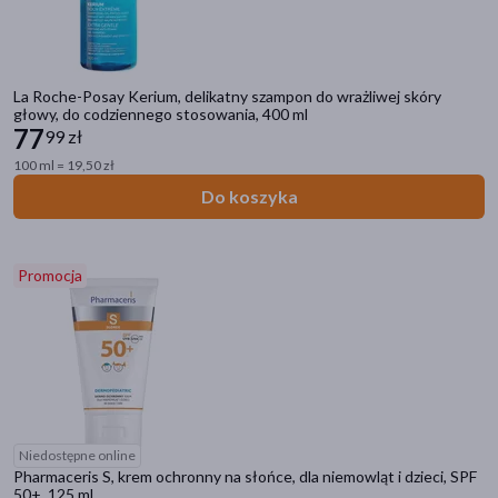
SPF 30
(12)
SPF 50
(7)
La Roche-Posay Kerium, delikatny szampon do wrażliwej skóry
SPF
(16)
głowy, do codziennego stosowania, 400 ml
77
99 zł
Linia produktowa
100 ml = 19,50 zł
Bioderma Atoderm
(16)
Do koszyka
Pharmaceris A
(15)
La Roche-Posay Lipikar
(14)
Promocja
Pharmaceris N
(10)
Vichy Dercos
(10)
pokaż więcej
Niedostępne online
Pharmaceris S, krem ochronny na słońce, dla niemowląt i dzieci, SPF
50+, 125 ml