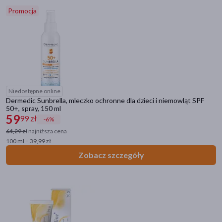
Promocja
Niedostępne online
Dermedic Sunbrella, mleczko ochronne dla dzieci i niemowląt SPF
50+, spray, 150 ml
59
99 zł
-6%
64,29 zł
najniższa cena
100 ml = 39,99 zł
Zobacz szczegóły