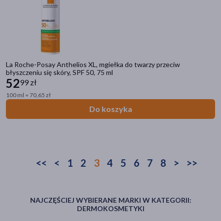
La Roche-Posay Anthelios XL, mgiełka do twarzy przeciw
błyszczeniu się skóry, SPF 50, 75 ml
52
99 zł
100 ml = 70,65 zł
Do koszyka
<<
<
1
2
3
4
5
6
7
8
>
>>
NAJCZĘŚCIEJ WYBIERANE MARKI W KATEGORII:
DERMOKOSMETYKI