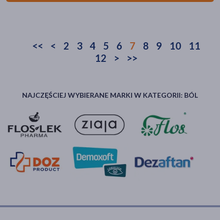
<<
<
2
3
4
5
6
7
8
9
10
11
12
>
>>
NAJCZĘŚCIEJ WYBIERANE MARKI W KATEGORII: BÓL