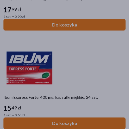
17
99 zł
Ibuprom US Pharmacia Ibuprom
(18)
1 szt. = 0,90 zł
Nurofen Nurofen dla dzieci
(7)
Do koszyka
Gripex Gripex
(7)
Nurofen Nurofen Express Forte
(5)
SwissMedicus Maść Końska
(4)
pokaż więcej
Ibum Express Forte, 400 mg, kapsułki miękkie, 24 szt.
15
49 zł
1 szt. = 0,65 zł
Do koszyka