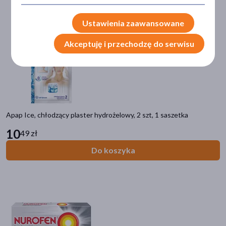
pastylki
(74)
żel
(71)
Ustawienia zaawansowane
maść
(52)
Akceptuję i przechodzę do serwisu
kapsułki
(48)
pokaż więcej
Główne składniki
ibuprofen
(115)
Apap Ice, chłodzący plaster hydrożelowy, 2 szt, 1 saszetka
mentol
(53)
10
49 zł
arnika
(40)
Do koszyka
olejek eukaliptusowy
(39)
kamfora
(38)
pokaż więcej
Część ciała
mięśnie
(296)