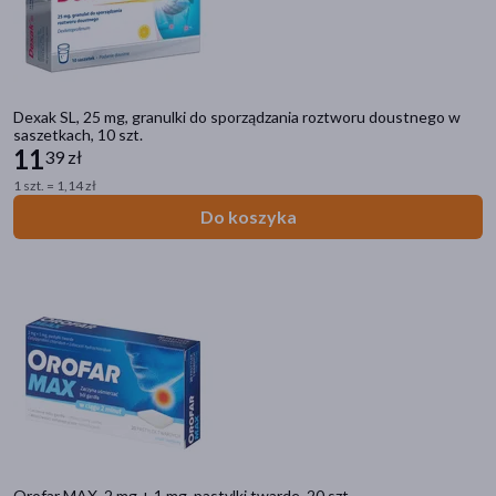
Dexak SL, 25 mg, granulki do sporządzania roztworu doustnego w
saszetkach, 10 szt.
11
39 zł
1 szt. = 1,14 zł
Do koszyka
Orofar MAX, 2 mg + 1 mg, pastylki twarde, 20 szt.