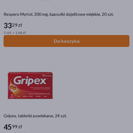
Respero Myrtol, 300 mg, kapsułki dojelitowe miękkie, 20 szt.
33
29 zł
1 szt. = 1,66 zł
Do koszyka
Gripex, tabletki powlekane, 24 szt.
45
99 zł