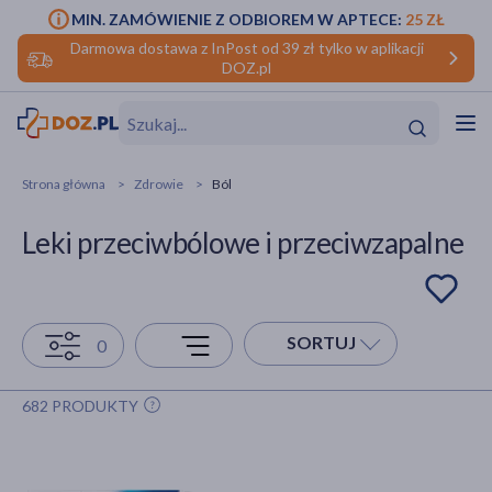
MIN. ZAMÓWIENIE Z ODBIOREM W APTECE:
25 ZŁ
Darmowa dostawa z InPost od 39 zł tylko w aplikacji
DOZ.pl
w
Hit
Hit
Strona główna
Zdrowie
Ból
ofory
Leki przeciwbólowe i przeciwzapalne
do makijażu
dzieci
ść
Hit
Hit
ące
rmową
kijażu
SORTUJ
0
ść
Hit
682 PRODUKTY
w
Hit
Hit
ść
Hit