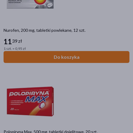
stawy
(293)
głowa
(159)
kości
(150)
Nurofen, 200 mg, tabletki powlekane, 12 szt.
11
zęby
(147)
39 zł
1 szt. = 0,95 zł
pokaż więcej
Do koszyka
Zalecenia żywieniowe
Bez dodatku cukru
(20)
Z substancją słodzącą
(11)
Bez glutenu
(7)
Bez laktozy
(5)
Bez aromatu
(1)
pokaż więcej
Polopiryna Max, 500 mg, tabletki dojelitowe, 20 szt.
Linia produktowa