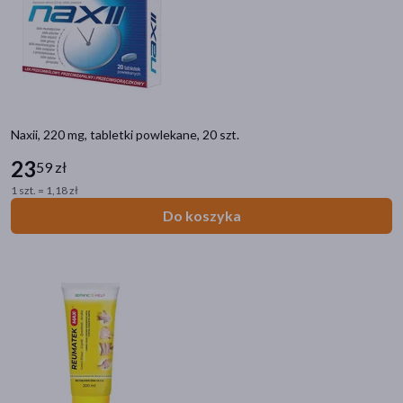
akijażu
Naxii, 220 mg, tabletki powlekane, 20 szt.
Hit
23
59 zł
1 szt. = 1,18 zł
Do koszyka