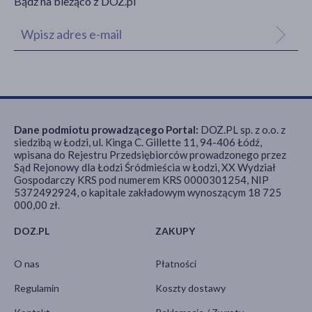
Bądź na bieżąco z DOZ.pl
Dane podmiotu prowadzącego Portal:
DOZ.PL sp. z o.o. z
siedzibą w Łodzi, ul. Kinga C. Gillette 11, 94-406 Łódź,
wpisana do Rejestru Przedsiębiorców prowadzonego przez
Sąd Rejonowy dla Łodzi Śródmieścia w Łodzi, XX Wydział
Gospodarczy KRS pod numerem KRS 0000301254, NIP
5372492924, o kapitale zakładowym wynoszącym 18 725
000,00 zł.
DOZ.PL
ZAKUPY
O nas
Płatności
Regulamin
Koszty dostawy