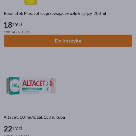
Reumatek Max, żel rozgrzewająco-rozluźniający, 200 ml
18
19 zł
100 ml = 9,10 zł
Do koszyka
Altacet, 10 mg/g, żel, 130 g, tuba
22
19 zł
100 g = 17,07 zł