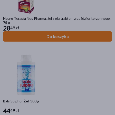
Neuro Terapia Nes Pharma, żel z ekstraktem z goździka korzennego,
75 g
28
49 zł
Do koszyka
Bals Sulphur Żel, 300 g
44
49 zł