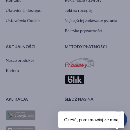
Kontakt
Reklamacje / Zwroty
Ułatwienia dostępu
Leki na receptę
Ustawienia Cookie
Najczęściej zadawane pytania
Polityka prywatności
AKTUALNOŚCI
METODY PŁATNOŚCI
Nasze produkty
Kariera
APLIKACJA
ŚLEDŹ NAS NA
Cześć, porozmawiaj ze mną