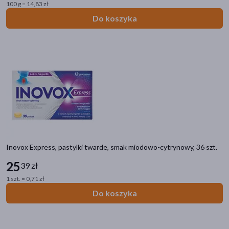
100 g = 14,83 zł
Do koszyka
Inovox Express, pastylki twarde, smak miodowo-cytrynowy, 36 szt.
25
Kategorie produktów
39 zł
Do poprzedniej kategorii
1 szt. = 0,71 zł
Do koszyka
Ból
Ból mięśni i stawów
Plastry przeciwbólowe i termofory