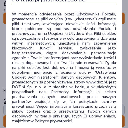
6
99 zł
Actus Pharma
(1)
1 szt. = 0,14 zł
W momencie odwiedzenia przez Użytkownika Portalu,
Do koszyka
gromadzone są pliki cookies (tzw. „ciasteczka”) czyli małe
Aflofarm
(3)
pliki tekstowe, zawierające niewielkie ilości informacji,
które pobierane są podczas odwiedzania Portalu i
pokaż więcej
przechowywane na Urządzeniu Użytkownika. Pliki cookies
są powszechnie stosowane w celu usprawnienia działania
Typ produktu
witryn internetowych, umożliwiają nam zapewnienie
kluczowych funkcji serwisu, zwiększenie jego
Lek bez recepty
(503)
bezpieczeństwa, ciągłe doskonalenie, personalizację
zgodnie z Twoimi preferencjami oraz wyświetlanie treści i
Wyrób medyczny
(77)
reklam dopasowanych do Twoich zainteresowań. Zgoda
na pliki cookies jest dobrowolna i można ją wycofać w
Kosmetyk
(72)
dowolnym momencie z poziomu strony "Ustawienia
Cookie". Administratorem danych osobowych Klientów,
Suplement diety
(29)
gromadzonych za pośrednictwem strony www.doz.pl, jest
DOZ.pl Sp. z o. o. z siedzibą w Łodzi, a w niektórych
Akcesoria
(13)
Fluicondrial 40 M, ampułko-strzykawka, 40 mg, 2 ml
przypadkach nasi Partnerzy. Informacja o celach
przetwarzania danych osobowych przez naszych
pokaż więcej
275
99 zł
partnerów znajduje się w ich politykach ochrony
prywatności. Więcej informacji o korzystaniu przez nas z
Postać
Darmowa dostawa
plików cookies oraz o przetwarzaniu Twoich danych
osobowych, w tym o przysługujących Ci uprawnieniach,
tabletka
(218)
znajdziesz w Polityce prywatności.
Do koszyka