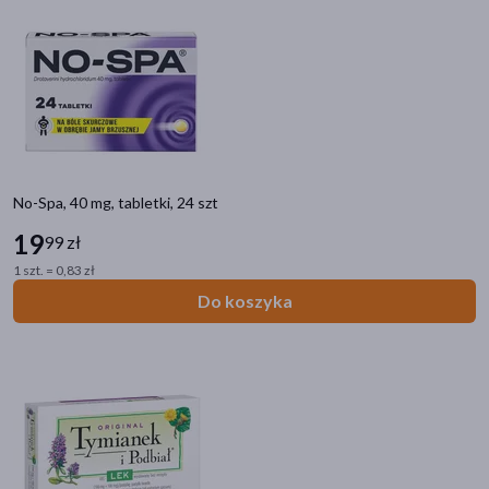
Leki z ibuprofenem
Ból zatok
Kompresy żelowe
Ból głowy i migrena
Ból menstruacyjny
Ból brzucha
Leki z paracetamolem
No-Spa, 40 mg, tabletki, 24 szt
Ból zęba
19
99 zł
1 szt. = 0,83 zł
Filtry
Do koszyka
Dostępny
(663)
Wysyłka 0 zł
(6)
Nowość
(1)
Bestseller
(2)
Ostatnie sztuki
(8)