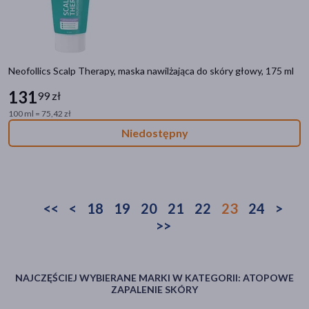
Neofollics Scalp Therapy, maska nawilżająca do skóry głowy, 175 ml
131
99 zł
100 ml = 75,42 zł
Niedostępny
<<
<
18
19
20
21
22
23
24
>
>>
NAJCZĘŚCIEJ WYBIERANE MARKI W KATEGORII: ATOPOWE
ZAPALENIE SKÓRY