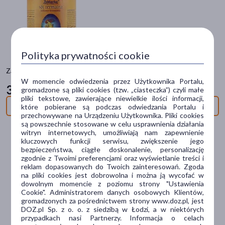
Odbiór w aptece
Cena
Polityka prywatności cookie
zł
–
zł
Zabłocka, jodowo-bromowa sól termalna do kąpieli i peelingu, 1 kg
W momencie odwiedzenia przez Użytkownika Portalu,
38
29 zł
gromadzone są pliki cookies (tzw. „ciasteczka”) czyli małe
Marka
pliki tekstowe, zawierające niewielkie ilości informacji,
Niedostępny
które pobierane są podczas odwiedzania Portalu i
przechowywane na Urządzeniu Użytkownika. Pliki cookies
AA
(7)
są powszechnie stosowane w celu usprawnienia działania
witryn internetowych, umożliwiają nam zapewnienie
ASA
(1)
kluczowych funkcji serwisu, zwiększenie jego
bezpieczeństwa, ciągłe doskonalenie, personalizację
Aderma
(8)
zgodnie z Twoimi preferencjami oraz wyświetlanie treści i
reklam dopasowanych do Twoich zainteresowań. Zgoda
na pliki cookies jest dobrowolna i można ją wycofać w
Alepia
(1)
dowolnym momencie z poziomu strony "Ustawienia
Cookie". Administratorem danych osobowych Klientów,
Allerco
(3)
gromadzonych za pośrednictwem strony www.doz.pl, jest
DOZ.pl Sp. z o. o. z siedzibą w Łodzi, a w niektórych
pokaż więcej
przypadkach nasi Partnerzy. Informacja o celach