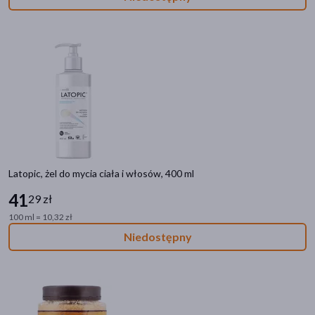
Filtry
Dostępny
(534)
Wysyłka 0 zł
(3)
Znakomitość Roku
(26)
Nowość
(2)
Bestseller
(4)
Latopic, żel do mycia ciała i włosów, 400 ml
41
29 zł
Ostatnie sztuki
(31)
100 ml = 10,32 zł
Zestaw
(8)
Niedostępny
Dostawa
Wysyłka