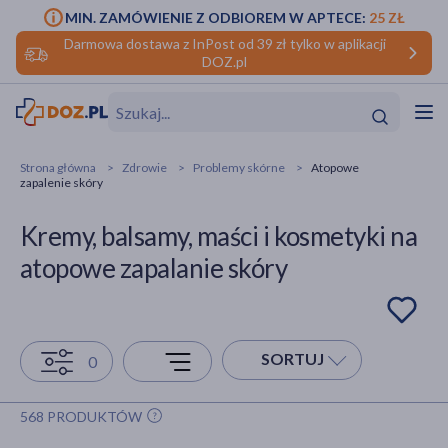
MIN. ZAMÓWIENIE Z ODBIOREM W APTECE:
25 ZŁ
Darmowa dostawa z InPost od 39 zł tylko w aplikacji
DOZ.pl
w
Hit
Hit
Strona główna
Zdrowie
Problemy skórne
Atopowe
zapalenie skóry
ofory
Kremy, balsamy, maści i kosmetyki na
do makijażu
dzieci
ść
Hit
Hit
atopowe zapalanie skóry
ące
rmową
kijażu
ść
Hit
SORTUJ
0
w
Hit
Hit
568 PRODUKTÓW
ść
Hit