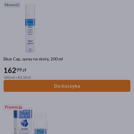
Nowość
akijażu
Hit
Blue Cap, spray na skórę, 200 ml
162
99 zł
100 ml = 81,50 zł
Do koszyka
Promocja