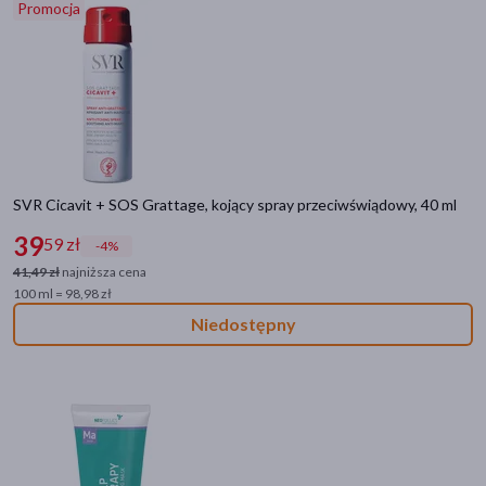
Promocja
SVR Cicavit + SOS Grattage, kojący spray przeciwświądowy, 40 ml
39
59 zł
-4%
41,49 zł
najniższa cena
100 ml = 98,98 zł
Niedostępny