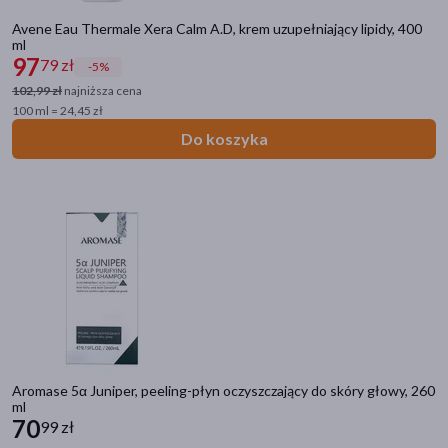
Avene Eau Thermale Xera Calm A.D, krem uzupełniający lipidy, 400
ml
97
79 zł
-5%
102,99 zł
najniższa cena
100 ml = 24,45 zł
Do koszyka
Aromase 5α Juniper, peeling-płyn oczyszczający do skóry głowy, 260
ml
70
99 zł