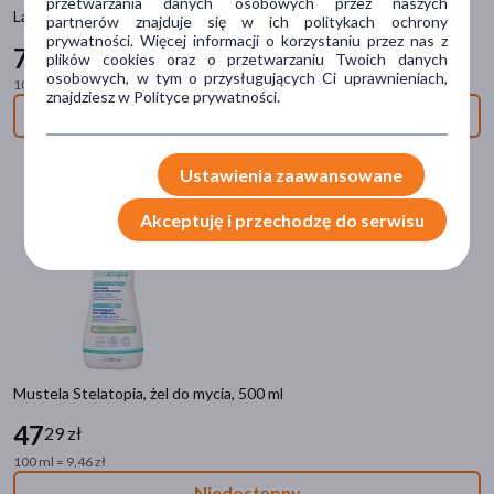
przetwarzania danych osobowych przez naszych
La Roche-Posay Lipikar Baume AP+M, balsam regenerujący, 200 ml
Postać
partnerów znajduje się w ich politykach ochrony
prywatności. Więcej informacji o korzystaniu przez nas z
75
69 zł
krem
(164)
plików cookies oraz o przetwarzaniu Twoich danych
osobowych, w tym o przysługujących Ci uprawnieniach,
100 ml = 37,85 zł
balsam
(81)
znajdziesz w Polityce prywatności.
Niedostępny
żel
(67)
emulsja
(54)
Ustawienia zaawansowane
olejek
(47)
Akceptuję i przechodzę do serwisu
pokaż więcej
Część ciała
skóra
(501)
twarz
(229)
Mustela Stelatopia, żel do mycia, 500 ml
włosy
(75)
47
29 zł
głowa
(62)
100 ml = 9,46 zł
dłonie
(28)
Niedostępny