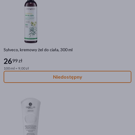
Linia produktowa
La Roche-Posay Lipikar
(20)
Bioderma Atoderm
(17)
Avene Eau Thermale Xeracalm A.D
(11)
SVR Topialyse
(9)
Sylveco, kremowy żel do ciała, 300 ml
26
Novaclear Atopis
(9)
99 zł
pokaż więcej
100 ml = 9,00 zł
Niedostępny