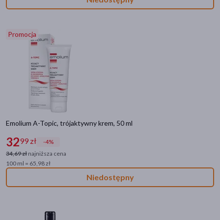
pokaż więcej
Działanie/właściwości
Promocja
łagodzące
(437)
nawilżające
(435)
regenerujące
(248)
oczyszczające
(194)
myjące
(188)
pokaż więcej
Emolium A-Topic, trójaktywny krem, 50 ml
32
99 zł
Filtry przeciwsłoneczne
-4%
34,69 zł
najniższa cena
SPF 50+
(9)
100 ml = 65,98 zł
SPF 30
(2)
Niedostępny
SPF 50
(2)
SPF
(6)