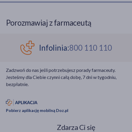
sochaczew/wytyczne-sanitarno-epidemiologiczne-
w-przypadku-powodzi [dostęp: 9.07.2025].
Zalecenia dla powodzian
, Powiatowa Stacja
Sanitarno-Epidemiologiczna w Wodzisławiu Śląskim,
Porozmawiaj z farmaceutą
[online] https://www.gov.pl/web/psse-wodzislaw-
slaski/zalecenia-dla-powodzian [dostęp: 9.07.2025].
Zalecenia dla powodzian
, Powiatowa Stacja
Sanitarno-Epidemiologiczna w Katowicach,
Infolinia:
800 110 110
17.09.2024, [online] https://www.gov.pl/web/wsse-
katowice/zalecenia-dla-powodzian
[dostęp: 9.07.2025].
Zadzwoń do nas jeśli potrzebujesz porady farmaceuty.
Jesteśmy dla Ciebie czynni całą dobę, 7 dni w tygodniu,
bezpłatnie.
Pobierz aplikację mobilną Doz.pl
Zdarza Ci się