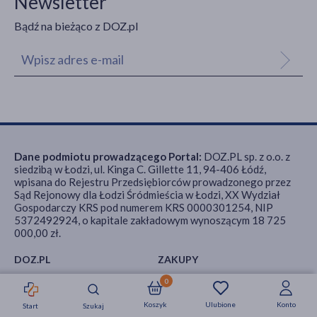
Newsletter
Bądź na bieżąco z DOZ.pl
Dane podmiotu prowadzącego Portal:
DOZ.PL sp. z o.o. z
siedzibą w Łodzi, ul. Kinga C. Gillette 11, 94-406 Łódź,
wpisana do Rejestru Przedsiębiorców prowadzonego przez
Sąd Rejonowy dla Łodzi Śródmieścia w Łodzi, XX Wydział
Gospodarczy KRS pod numerem KRS 0000301254, NIP
5372492924, o kapitale zakładowym wynoszącym 18 725
000,00 zł.
DOZ.PL
ZAKUPY
0
O nas
Płatności
Koszyk
Ulubione
Konto
Start
Szukaj
Strefa okazji
Nowości
Krótkie daty