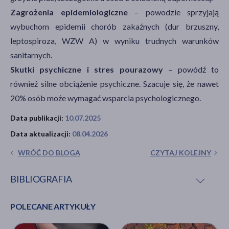
Zagrożenia epidemiologiczne
– powodzie sprzyjają
wybuchom epidemii chorób zakaźnych (dur brzuszny,
leptospiroza, WZW A) w wyniku trudnych warunków
sanitarnych.
Skutki psychiczne i stres pourazowy
– powódź to
również silne obciążenie psychiczne. Szacuje się, że nawet
20% osób może wymagać wsparcia psychologicznego.
Data publikacji:
10.07.2025
Data aktualizacji:
08.04.2026
WRÓĆ DO BLOGA
CZYTAJ KOLEJNY
BIBLIOGRAFIA
POLECANE ARTYKUŁY
Floods and health. Fact sheets for health
professionals
, WHO, [online]