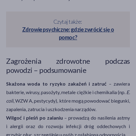
Czytaj także:
Zdrowie psychiczne: gdzie zwrócić się o
pomoc?
Zagrożenia zdrowotne podczas
powodzi – podsumowanie
Skażona woda to ryzyko zakażeń i zatruć
– zawiera
bakterie, wirusy, pasożyty, metale ciężkie i chemikalia (np.
E.
coli
, WZW A, pestycydy), które mogą powodować biegunki,
zapalenia, zatrucia i uszkodzenia narządów.
Wilgoć i pleśń po zalaniu
– prowadzą do nasilenia astmy
i alergii oraz do rozwoju infekcji dróg oddechowych i
grzybic płuc, szczególnie u osób z osłabioną odpornością.