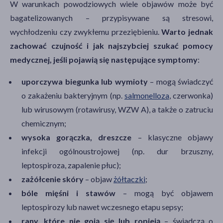
W warunkach powodziowych wiele objawów może być
bagatelizowanych – przypisywane są stresowi,
wychłodzeniu czy zwykłemu przeziębieniu.
Warto jednak
zachować czujność i jak najszybciej szukać pomocy
medycznej, jeśli pojawią się następujące symptomy
:
uporczywa biegunka lub wymioty
– mogą świadczyć
o zakażeniu bakteryjnym (np.
salmonelloza
, czerwonka)
lub wirusowym (rotawirusy, WZW A), a także o zatruciu
chemicznym;
wysoka gorączka, dreszcze
– klasyczne objawy
infekcji ogólnoustrojowej (np. dur brzuszny,
leptospiroza, zapalenie płuc);
zażółcenie skóry
– objaw
żółtaczki
;
bóle mięśni i stawów
– mogą być objawem
leptospirozy lub nawet wczesnego etapu sepsy;
rany, które nie goją się lub ropieją
– świadczą o