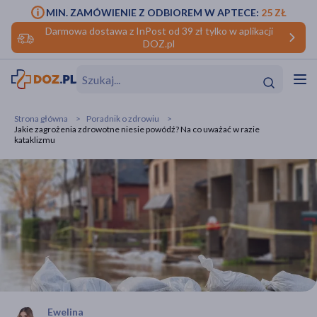
MIN. ZAMÓWIENIE Z ODBIOREM W APTECE:
25 ZŁ
Darmowa dostawa z InPost od 39 zł tylko w aplikacji
DOZ.pl
w
Hit
Hit
Strona główna
Poradnik o zdrowiu
Jakie zagrożenia zdrowotne niesie powódź? Na co uważać w razie
ofory
kataklizmu
do makijażu
dzieci
ść
Hit
Hit
ące
rmową
kijażu
ść
Hit
w
Hit
Hit
ść
Hit
Ewelina