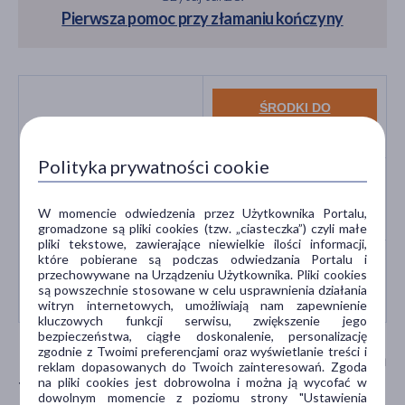
Pierwsza pomoc przy złamaniu kończyny
ŚRODKI DO
DEZYNFEKCJI RAN
Polityka prywatności cookie
MATERIAŁY
OPATRUNKOWE
W momencie odwiedzenia przez Użytkownika Portalu,
gromadzone są pliki cookies (tzw. „ciasteczka”) czyli małe
pliki tekstowe, zawierające niewielkie ilości informacji,
które pobierane są podczas odwiedzania Portalu i
PREPARATY DLA
przechowywane na Urządzeniu Użytkownika. Pliki cookies
są powszechnie stosowane w celu usprawnienia działania
ALERGIKÓW
witryn internetowych, umożliwiają nam zapewnienie
kluczowych funkcji serwisu, zwiększenie jego
bezpieczeństwa, ciągłe doskonalenie, personalizację
zgodnie z Twoimi preferencjami oraz wyświetlanie treści i
Ryzyko epidemiologiczne na zalanych
reklam dopasowanych do Twoich zainteresowań. Zgoda
terenach
na pliki cookies jest dobrowolna i można ją wycofać w
dowolnym momencie z poziomu strony "Ustawienia