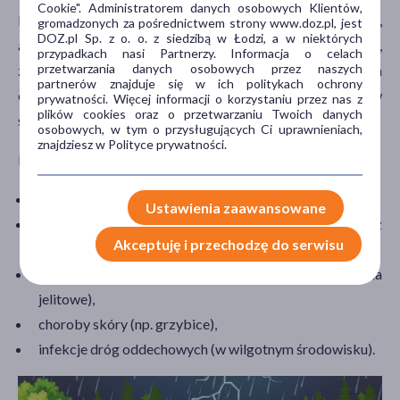
Cookie". Administratorem danych osobowych Klientów,
Powódź to nie tylko zagrożenie fizyczne i infrastrukturalne,
gromadzonych za pośrednictwem strony www.doz.pl, jest
DOZ.pl Sp. z o. o. z siedzibą w Łodzi, a w niektórych
ale także
realne ryzyko epidemii chorób zakaźnych
,
przypadkach nasi Partnerzy. Informacja o celach
przetwarzania danych osobowych przez naszych
zwłaszcza w warunkach przeludnienia w miejscach
partnerów znajduje się w ich politykach ochrony
ewakuacji, braku dostępu do czystej wody, problemów
prywatności. Więcej informacji o korzystaniu przez nas z
plików cookies oraz o przetwarzaniu Twoich danych
sanitarnych i trudności z utrzymaniem higieny osobistej.
osobowych, w tym o przysługujących Ci uprawnieniach,
znajdziesz w Polityce prywatności.
Najczęstsze zagrożenia:
wirusowe zapalenie wątroby typu A i E
,
Ustawienia zaawansowane
leptospiroza (choroba odzwierzęca przenoszona przez
Akceptuję i przechodzę do serwisu
gryzonie, szczególnie szczury),
dur brzuszny
i czerwonka (bakteryjne zakażenia
jelitowe),
choroby skóry (np. grzybice),
infekcje dróg oddechowych (w wilgotnym środowisku).