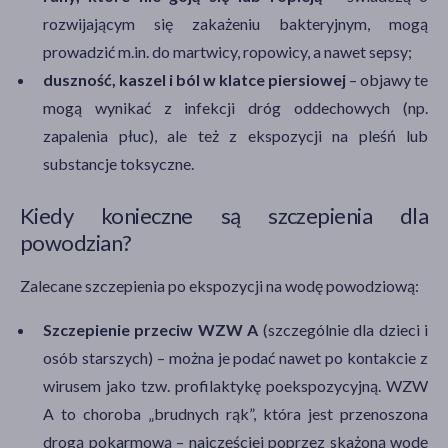
rozwijającym się zakażeniu bakteryjnym, mogą
prowadzić m.in. do martwicy, ropowicy, a nawet sepsy;
duszność, kaszel i ból w klatce piersiowej
– objawy te
mogą wynikać z infekcji dróg oddechowych (np.
zapalenia płuc), ale też z ekspozycji na pleśń lub
substancje toksyczne.
Kiedy konieczne są szczepienia dla
powodzian?
Zalecane szczepienia po ekspozycji na wodę powodziową:
Szczepienie przeciw WZW A
(szczególnie dla dzieci i
osób starszych) – można je podać nawet po kontakcie z
wirusem jako tzw. profilaktykę poekspozycyjną. WZW
A to choroba „brudnych rąk”, która jest przenoszona
drogą pokarmową – najczęściej poprzez skażoną wodę