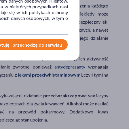
orem danych osobowych Klientów,
 absolutnie przeciwwskazane podczas leczenia każdego
 a w niektórych przypadkach nasi
uje się w ich politykach ochrony
iminację substancji leczniczych.
Niekiedy może
 Twoich danych osobowych, w tym o
o
marskości
. Dla przykładu stosunkowo bezpieczny lek,
rowadzić do wystąpienia skutków ubocznych, a nawet
zm paracetamolu w wątrobie i osłabia jego działanie
tuję i przechodzę do serwisu
kam
i.
resyjnych) i uspokajających potęguje ich aktywność
iałanie zwrotne, ponieważ
antydepresanty
wzmagają
ączeniu z
lekami
przeciwhistaminowymi
, czyli tymi na
wykazującej działanie
przeciwzakrzepowe
warfaryny
bezpiecznych dla życia krwawień. Alkohol może nasilać
ny) na przewód pokarmowy. Dodatkowo kwas
pieszając stan upojenia.