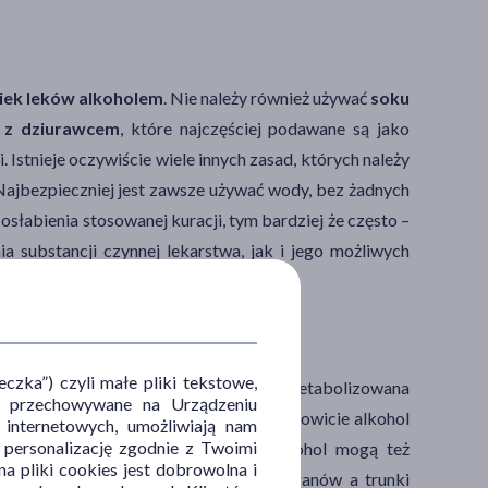
wiek leków alkoholem
. Nie należy również używać
soku
 z dziurawcem
, które najczęściej podawane są jako
Istnieje oczywiście wiele innych zasad, których należy
Najbezpieczniej jest zawsze używać wody, bez żadnych
słabienia stosowanej kuracji, tym bardziej że często –
a substancji czynnej lekarstwa, jak i jego możliwych
zka”) czyli małe pliki tekstowe,
 z organizmu. Alkohol to substancja metabolizowana
u i przechowywane na Urządzeniu
 zdań może być zatem tylko jeden, mianowicie alkohol
 internetowych, umożliwiają nam
, personalizację zgodnie z Twoimi
powodu enzymy uaktywnione przez alkohol mogą też
a pliki cookies jest dobrowolna i
 do uszkodzenia wątroby czy innych organów a trunki