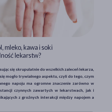
, mleko, kawa i soki
lność lekarstw?
ując się skrupulatnie do wszelkich zaleceń lekarza,
ię mogło trywialnego aspektu, czyli do tego, czym
branego napoju ma ogromne znaczenie zarówno w
tancji czynnych zawartych w lekarstwach, jak i
ikających z groźnych interakcji między napojem a