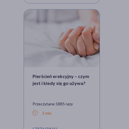
Pierścień erekcyjny – czym
jest i kiedy się go używa?
Przeczytane 5885 razy
3 min
CZYTAJ DALEJ