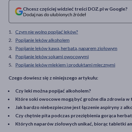
Chcesz częściej widzieć treści DOZ.pl w Google?
Dodaj nas do ulubionych źródeł
Czym nie wolno popijać leków?
Popijanie leków alkoholem
Popijanie leków kawą, herbatą, naparem ziołowym
Popijanie leków sokami owocowymi
Popijanie leków mlekiem i produktami mlecznymi
Czego dowiesz się z niniejszego artykułu:
Czy leki można popijać alkoholem?
Które soki owocowe mogą być groźne dla zdrowia w t
Jak bardzo niebezpieczne jest łączenie aspiryny z al
Czy chętnie pita podczas przeziębienia gorąca herba
Których naparów ziołowych unikać, biorąc tabletki 