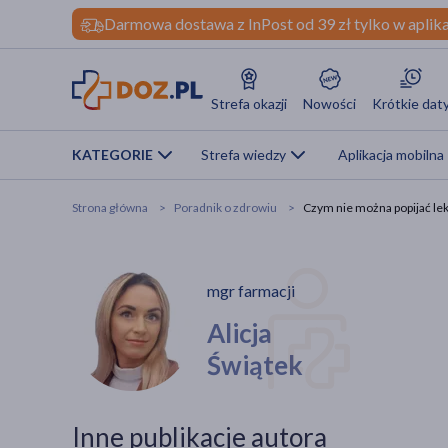
Darmowa dostawa z InPost od 39 zł tylko w aplika
Strefa okazji
Nowości
Krótkie dat
KATEGORIE
Strefa wiedzy
Aplikacja mobilna
Strona główna
Poradnik o zdrowiu
Czym nie można popijać lek
mgr farmacji
Alicja
Świątek
Inne publikacje autora