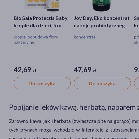
BioGaia Protectis Baby,
Joy Day, Eko koncentrat
Sa
krople dla dzieci, 5 ml
napoju probiotycznego,
ko
chmiel, 500 ml
30
krople, odbudowa flory
koncentrat
pł
bakteryjnej
sk
42,69
47,69
9
zł
zł
Do koszyka
Do koszyka
Popijanie leków kawą, herbatą, naparem
Zarówno kawa, jak i herbata (zwłaszcza pite na gorąco) m
tych płynach mogą wchodzić w interakcje z substancjami 
nasilenie skutków ubocznych terapii. Tanina występująca 