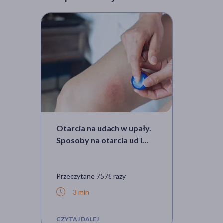
Otarcia na udach w upały.
Sposoby na otarcia ud i
zapobieganie im
Przeczytane 7578 razy
3 min
CZYTAJ DALEJ