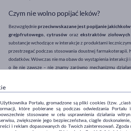
Czym nie wolno popijać leków?
Bezwzględnie
przeciwwskazane jest popijanie jakichkol
grejpfrutowego
,
cytrusów
oraz
ekstraktów ziołowych
substancje wchodzące w interakcje z produktami leczniczymi. 
przestrzegać podczas stosowania doustnej farmakoterapii. 
dodatków. Wówczas nie ma obaw do wystąpienia interakcji i o
o ile nie zawsze – nie znamy zarówno mechanizmu działani
interakcji z innymi związkami.
kie
Popijanie leków alkoholem
ytkownika Portalu, gromadzone są pliki cookies (tzw. „ciastec
Lek to substancja metabolizowana przez enzymy i usuwana
informacji, które pobierane są podczas odwiedzania Portal
przez enzymy i usuwana z organizmu. Wniosek z tych dwóch
powszechnie stosowane w celu usprawnienia działania witryn
erwisu, zwiększenie jego bezpieczeństwa, ciągłe doskonalenie
rywalizuje z lekami o enzymy metabolizujące. Z tego 
treści i reklam dopasowanych do Twoich zainteresowań. Zgoda n
przekształcać niektóre leki w toksyczne związki, zdolne