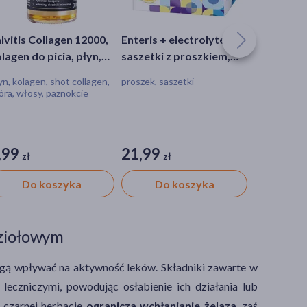
lvitis Collagen 12000,
Enteris + electrolytes,
Zestaw Sal
lagen do picia, płyn,
saszetki z proszkiem,
Flex 12000
 ml
smak jagodowo -
60 szt.
yn, kolagen, shot collagen,
proszek, saszetki
zestaw, płyn
cytrynowy, 8 szt. + 8 szt.
óra, włosy, paznokcie
przeciążone
odbudowa ch
stawowej
,99
21,99
399,00
zł
zł
Do koszyka
Do koszyka
Do 
 ziołowym
ogą wpływać na aktywność leków. Składniki zawarte w
leczniczymi, powodując osłabienie ich działania lub
w czarnej herbacie
ogranicza wchłanianie żelaza
, zaś