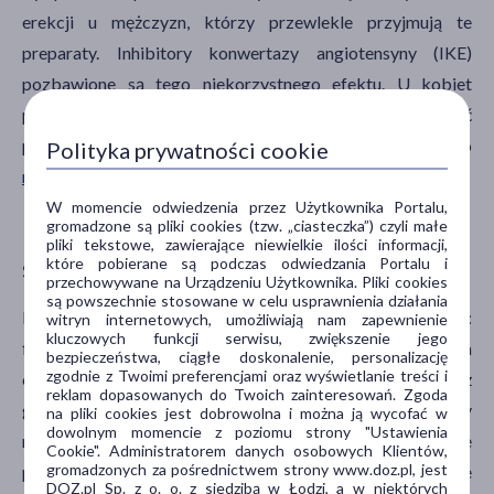
erekcji u mężczyzn, którzy przewlekle przyjmują te
preparaty. Inhibitory konwertazy angiotensyny (IKE)
pozbawione są tego niekorzystnego efektu. U kobiet
podczas farmakoterapii tymi grupami leków może wystąpić
problem związany z brakiem odpowiedniego
Polityka prywatności cookie
nawilżenia pochwy
lub zmniejszenie samej chęci na seks.
W momencie odwiedzenia przez Użytkownika Portalu,
gromadzone są pliki cookies (tzw. „ciasteczka”) czyli małe
Leki hipolipemizujące a popęd
pliki tekstowe, zawierające niewielkie ilości informacji,
seksualny
które pobierane są podczas odwiedzania Portalu i
przechowywane na Urządzeniu Użytkownika. Pliki cookies
są powszechnie stosowane w celu usprawnienia działania
Leki hipolipemizujące, do których należą przede wszystkim:
witryn internetowych, umożliwiają nam zapewnienie
kluczowych funkcji serwisu, zwiększenie jego
fibraty i statyny, wykorzystuje się w celu obniżenia stężenia
bezpieczeństwa, ciągłe doskonalenie, personalizację
zgodnie z Twoimi preferencjami oraz wyświetlanie treści i
cholesterolu w organizmie człowieka. Statyny to również
reklam dopasowanych do Twoich zainteresowań. Zgoda
grupa leków będąca podstawą terapii choroby
na pliki cookies jest dobrowolna i można ją wycofać w
dowolnym momencie z poziomu strony "Ustawienia
niedokrwiennej serca. Związki te działają niekorzystnie
Cookie". Administratorem danych osobowych Klientów,
gromadzonych za pośrednictwem strony www.doz.pl, jest
przede wszystkim na mężczyzn, powodując zwiększenie
DOZ.pl Sp. z o. o. z siedzibą w Łodzi, a w niektórych