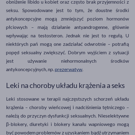
obniżenie libido u kobiet oraz często brak przyjemności z
seksu. Spowodowane jest to tym, że doustne środki
antykoncepcyjne mogą zmniejszyć poziom hormonów
płciowych – mają działanie antyandrogenne, głównie
wpływając na testosteron. Jednak nie jest to regułą. U
niektórych pań mogą one zadziałać odwrotnie – potrafią
popęd seksualny zwiększyć. Dobrym wyjściem z sytuacji
jest używanie niehormonalnych środków
antykoncepcyjnych, np.
prezerwatyw
.
Leki na choroby układu krążenia a seks
Leki stosowane w terapii najczęstszych schorzeń układu
krążenia – choroby wieńcowej i nadciśnienia tętniczego –
należą do przyczyn dysfunkcji seksualnych. Nieselektywne
β-blokery, diuretyki i blokery kanału wapniowego mogą
być powodem problemów z uzyskaniem bądź utrzymaniem