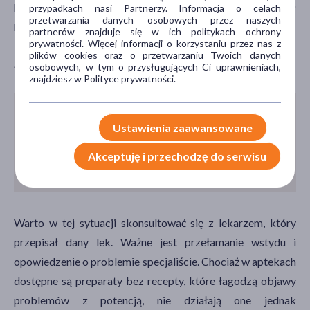
problemu z erekcją lub nasilenie zaburzeń potencji, co
przypadkach nasi Partnerzy. Informacja o celach
przetwarzania danych osobowych przez naszych
przekłada się na obniżenie popędu seksualnego.
partnerów znajduje się w ich politykach ochrony
prywatności. Więcej informacji o korzystaniu przez nas z
plików cookies oraz o przetwarzaniu Twoich danych
Jak leczyć zaburzenia seksualne?
osobowych, w tym o przysługujących Ci uprawnieniach,
znajdziesz w Polityce prywatności.
Jeśli zauważymy u siebie, że przyjmowany przez
Ustawienia zaawansowane
nas lek może powodować obniżenie libido, nie
wolno samemu odstawiać go, ani modyfikować
Akceptuję i przechodzę do serwisu
jego dawki.
Warto w tej sytuacji skonsultować się z lekarzem, który
przepisał dany lek. Ważne jest przełamanie wstydu i
opowiedzenie o problemie specjaliście. Chociaż w aptekach
dostępne są preparaty bez recepty, które łagodzą objawy
problemów z potencją, nie działają one jednak