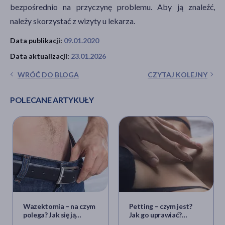
bezpośrednio na przyczynę problemu. Aby ją znaleźć,
należy skorzystać z wizyty u lekarza.
Data publikacji:
09.01.2020
Data aktualizacji:
23.01.2026
WRÓĆ DO BLOGA
CZYTAJ KOLEJNY
POLECANE ARTYKUŁY
Wazektomia – na czym
Petting – czym jest?
polega? Jak się ją
Jak go uprawiać?
wykonuje i czy jest
Bezpieczeństwo