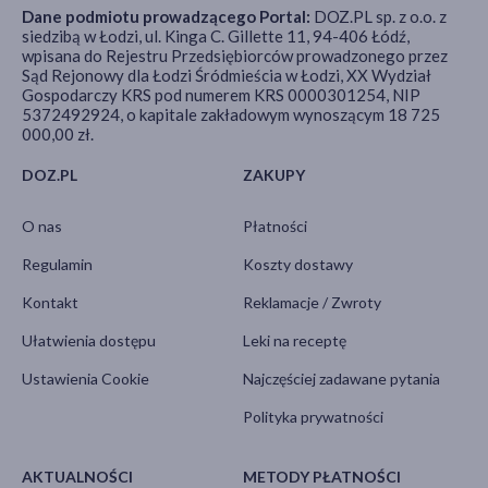
Dane podmiotu prowadzącego Portal:
DOZ.PL sp. z o.o. z
siedzibą w Łodzi, ul. Kinga C. Gillette 11, 94-406 Łódź,
wpisana do Rejestru Przedsiębiorców prowadzonego przez
Sąd Rejonowy dla Łodzi Śródmieścia w Łodzi, XX Wydział
Gospodarczy KRS pod numerem KRS 0000301254, NIP
5372492924, o kapitale zakładowym wynoszącym 18 725
000,00 zł.
DOZ.PL
ZAKUPY
O nas
Płatności
Regulamin
Koszty dostawy
Kontakt
Reklamacje / Zwroty
Ułatwienia dostępu
Leki na receptę
Ustawienia Cookie
Najczęściej zadawane pytania
Polityka prywatności
AKTUALNOŚCI
METODY PŁATNOŚCI