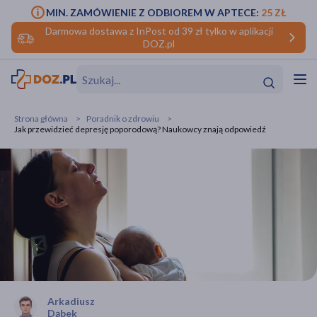
MIN. ZAMÓWIENIE Z ODBIOREM W APTECE:
25 ZŁ
Darmowa dostawa z InPost od 39 zł tylko w aplikacji
DOZ.pl
Strona główna
Poradnik o zdrowiu
Jak przewidzieć depresję poporodową? Naukowcy znają odpowiedź
Arkadiusz
Dąbek