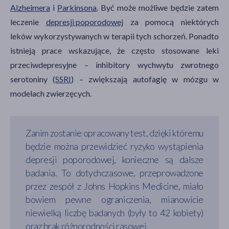
Alzheimera
i
Parkinsona
. Być może możliwe będzie zatem
leczenie
depresji poporodowej
za pomocą niektórych
leków wykorzystywanych w terapii tych schorzeń. Ponadto
istnieją prace wskazujące, że często stosowane leki
przeciwdepresyjne – inhibitory wychwytu zwrotnego
serotoniny (
SSRI
) – zwiększają autofagię w mózgu w
modelach zwierzęcych.
Zanim zostanie opracowany test, dzięki któremu
będzie można przewidzieć ryzyko wystąpienia
depresji poporodowej, konieczne są dalsze
badania. To dotychczasowe, przeprowadzone
przez zespół z Johns Hopkins Medicine, miało
bowiem pewne ograniczenia, mianowicie
niewielką liczbę badanych (były to 42 kobiety)
oraz brak różnorodności rasowej.