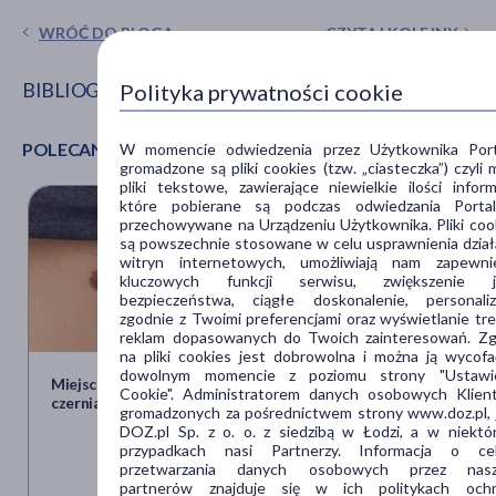
WRÓĆ DO BLOGA
CZYTAJ KOLEJNY
BIBLIOGRAFIA
Polityka prywatności cookie
POLECANE ARTYKUŁY
W momencie odwiedzenia przez Użytkownika Port
L. M. Osborne, J. L. Payne, L. M. Sherer i in.,
Altered
gromadzone są pliki cookies (tzw. „ciasteczka”) czyli 
extracellular mRNA communication in postpartum
pliki tekstowe, zawierające niewielkie ilości informa
które pobierane są podczas odwiedzania Porta
depression is associated with decreased autophagy
,
przechowywane na Urządzeniu Użytkownika. Pliki coo
„Molecular Psychiatry” 2022, [online]
są powszechnie stosowane w celu usprawnienia dział
https://www.nature.com/articles/s41380-022-
witryn internetowych, umożliwiają nam zapewni
01794-2, [dostęp:] 20.10.2022.
kluczowych funkcji serwisu, zwiększenie j
D. F. Bruce,
Postpartum Depression,
WebMd [online],
bezpieczeństwa, ciągłe doskonalenie, personaliz
zgodnie z Twoimi preferencjami oraz wyświetlanie treś
https://www.webmd.com/depression/guide/postpartum
reklam dopasowanych do Twoich zainteresowań. Z
depression, [dostęp:] 20.10.2022.
na pliki cookies jest dobrowolna i można ją wycof
dowolnym momencie z poziomu strony "Ustawie
Miejsce występowania
Wirus CMNV przenosi
Cookie". Administratorem danych osobowych Klien
czerniaka może
się ze skorupiaków na
gromadzonych za pośrednictwem strony www.doz.pl, 
decydować o
człowieka i wywołuje
DOZ.pl Sp. z o. o. z siedzibą w Łodzi, a w niektó
rokowaniach? Są wyniki
chorobę oczu. Jak
przypadkach nasi Partnerzy. Informacja o ce
najnowszych badań
dochodzi do
przetwarzania danych osobowych przez nasz
zakażenia?
partnerów znajduje się w ich politykach och