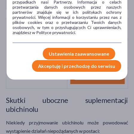
przypadkach nasi Partnerzy. Informacja o celach
przetwarzania danych osobowych przez naszych
partnerów znajduje się w ich politykach ochrony
prywatności. Więcej informacji o korzystaniu przez nas z
plików cookies oraz o przetwarzaniu Twoich danych
osobowych, w tym o przysługujących Ci uprawnieniach,
KOENZYM Q10
znajdziesz w Polityce prywatności.
NATURALNE
Ustawienia zaawansowane
SUPLEMENTY
Akceptuję i przechodzę do serwisu
KOMPLEKSY WITAMIN
Skutki uboczne suplementacji
ubichinolu
Niekiedy przyjmowanie ubichinolu może powodować
wystąpienie działań niepożądanych w postaci: