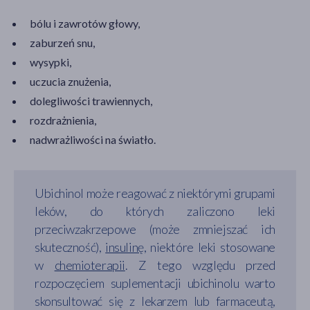
bólu i zawrotów głowy,
zaburzeń snu,
wysypki,
uczucia znużenia,
dolegliwości trawiennych,
rozdrażnienia,
nadwrażliwości na światło.
Ubichinol może reagować z niektórymi grupami
leków, do których zaliczono leki
przeciwzakrzepowe (może zmniejszać ich
skuteczność),
insulinę
, niektóre leki stosowane
w
chemioterapii
. Z tego względu przed
rozpoczęciem suplementacji ubichinolu warto
skonsultować się z lekarzem lub farmaceutą,