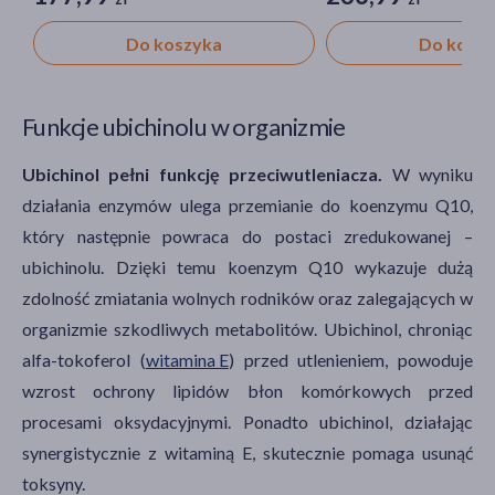
Do koszyka
Do kosz
Funkcje ubichinolu w organizmie
Ubichinol pełni funkcję przeciwutleniacza.
W wyniku
działania enzymów ulega przemianie do koenzymu Q10,
który następnie powraca do postaci zredukowanej –
ubichinolu. Dzięki temu koenzym Q10 wykazuje dużą
zdolność zmiatania wolnych rodników oraz zalegających w
organizmie szkodliwych metabolitów. Ubichinol, chroniąc
alfa-tokoferol (
witamina E
) przed utlenieniem, powoduje
wzrost ochrony lipidów błon komórkowych przed
procesami oksydacyjnymi. Ponadto ubichinol, działając
synergistycznie z witaminą E, skutecznie pomaga usunąć
toksyny.