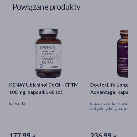
Powiązane produkty
KENAY Ubichinol CoQH-CFTM
DoctorLife Longevit
100 mg, kapsułki, 60 szt.
Advantage, kapsułki,
kapsułki
krążenie, odporność, oc
antyoksydacyjna, prawi
wytwarzanie energii na 
komórkowym, metaboli
177,99
236,99
zł
zł