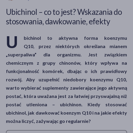
Ubichinol – co to jest? Wskazania do
stosowania, dawkowanie, efekty
akijażu
U
bichinol to aktywna forma koenzymu
Q10, przez niektórych określana mianem
Hit
„superpaliwa” dla organizmu. Jest związkiem
chemicznym z grupy chinonów, który wpływa na
funkcjonalność komórek, dbając o ich prawidłowy
rozwój. Aby uzupełnić niedobory koenzymu Q10,
warto wybierać suplementy zawierające jego aktywną
postać, która uważana jest za łatwiej przyswajalną niż
postać utleniona – ubichinon. Kiedy stosować
ubichinol, jak dawkować koenzym Q10 i na jakie efekty
można liczyć, zażywając go regularnie?