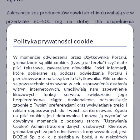
Zalecane przez producentów dawki ubichinolu wahają się w
przedziale 60–500 mg na dobę. Dla uzupełnienia
niedoborów koenzymu Q10 u osób młodych zazwyczaj
rekomendowana dawka wynosi 100–200 mg na dobę
Polityka prywatności cookie
przyjmowane przez okres dwóch tygodni, a następnie
dawkę zmniejsza się do 10–30 mg na dobę i przyjmuje
W momencie odwiedzenia przez Użytkownika Portalu,
gromadzone są pliki cookies (tzw. „ciasteczka”) czyli małe
przez minimum trzy miesiące. U pacjentów z chorobami
pliki tekstowe, zawierające niewielkie ilości informacji,
które pobierane są podczas odwiedzania Portalu i
serca i u osób starszych lekarz może zalecić stosowanie
przechowywane na Urządzeniu Użytkownika. Pliki cookies
dawki od 100 mg do 600 mg na dobę, do momentu
są powszechnie stosowane w celu usprawnienia działania
witryn internetowych, umożliwiają nam zapewnienie
osiągnięcia właściwego poziomu CoQ10 w osoczu krwi.
kluczowych funkcji serwisu, zwiększenie jego
bezpieczeństwa, ciągłe doskonalenie, personalizację
zgodnie z Twoimi preferencjami oraz wyświetlanie treści i
reklam dopasowanych do Twoich zainteresowań. Zgoda
Preparaty z ubichinolem najlepiej przyjmować z
na pliki cookies jest dobrowolna i można ją wycofać w
dowolnym momencie z poziomu strony "Ustawienia
pokarmami tłuszczowymi, które są jego bardzo
Cookie". Administratorem danych osobowych Klientów,
dobrymi rozpuszczalnikami oraz zwiększają jego
gromadzonych za pośrednictwem strony www.doz.pl, jest
DOZ.pl Sp. z o. o. z siedzibą w Łodzi, a w niektórych
wchłanianie.