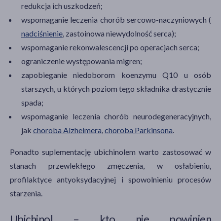
redukcja ich uszkodzeń;
wspomaganie leczenia chorób sercowo-naczyniowych (
nadciśnienie
, zastoinowa niewydolność serca);
wspomaganie rekonwalescencji po operacjach serca;
ograniczenie występowania migren;
zapobieganie niedoborom koenzymu Q10 u osób
starszych, u których poziom tego składnika drastycznie
spada;
wspomaganie leczenia chorób neurodegeneracyjnych,
jak
choroba Alzheimera
,
choroba Parkinsona
.
Ponadto suplementację ubichinolem warto zastosować w
stanach przewlekłego zmęczenia, w osłabieniu,
profilaktyce antyoksydacyjnej i spowolnieniu procesów
starzenia.
Ubichinol – kto nie powinien