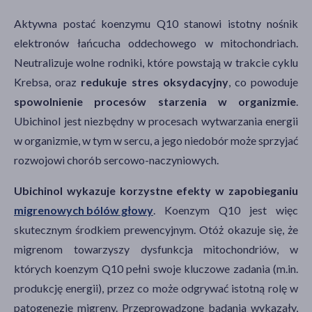
Aktywna postać koenzymu Q10 stanowi istotny nośnik
elektronów łańcucha oddechowego w mitochondriach.
Neutralizuje wolne rodniki, które powstają w trakcie cyklu
Krebsa, oraz
redukuje stres oksydacyjny
, co powoduje
spowolnienie procesów starzenia w organizmie
.
Ubichinol jest niezbędny w procesach wytwarzania energii
w organizmie, w tym w sercu, a jego niedobór może sprzyjać
rozwojowi chorób sercowo-naczyniowych.
Ubichinol wykazuje korzystne efekty w zapobieganiu
migrenowych bólów głowy
. Koenzym Q10 jest więc
skutecznym środkiem prewencyjnym. Otóż okazuje się, że
migrenom towarzyszy dysfunkcja mitochondriów, w
których koenzym Q10 pełni swoje kluczowe zadania (m.in.
produkcję energii), przez co może odgrywać istotną rolę w
patogenezie migreny. Przeprowadzone badania wykazały,