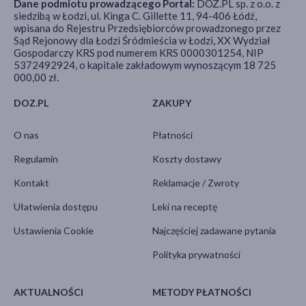
Dane podmiotu prowadzącego Portal:
DOZ.PL sp. z o.o. z
siedzibą w Łodzi, ul. Kinga C. Gillette 11, 94-406 Łódź,
wpisana do Rejestru Przedsiębiorców prowadzonego przez
Sąd Rejonowy dla Łodzi Śródmieścia w Łodzi, XX Wydział
Gospodarczy KRS pod numerem KRS 0000301254, NIP
5372492924, o kapitale zakładowym wynoszącym 18 725
000,00 zł.
DOZ.PL
ZAKUPY
O nas
Płatności
Regulamin
Koszty dostawy
Kontakt
Reklamacje / Zwroty
Ułatwienia dostępu
Leki na receptę
Ustawienia Cookie
Najczęściej zadawane pytania
Polityka prywatności
AKTUALNOŚCI
METODY PŁATNOŚCI