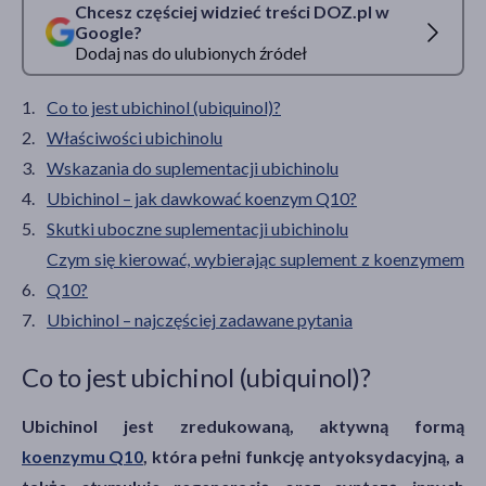
Chcesz częściej widzieć treści DOZ.pl w
Google?
Dodaj nas do ulubionych źródeł
Co to jest ubichinol (ubiquinol)?
Właściwości ubichinolu
Wskazania do suplementacji ubichinolu
Ubichinol – jak dawkować koenzym Q10?
Skutki uboczne suplementacji ubichinolu
Czym się kierować, wybierając suplement z koenzymem
Q10?
Ubichinol – najczęściej zadawane pytania
Co to jest ubichinol (ubiquinol)?
Ubichinol jest zredukowaną, aktywną formą
koenzymu Q10
, która pełni funkcję antyoksydacyjną, a