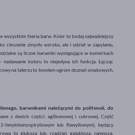
e wszystkim feeria barw. Kolor to bodaj najważniejszy
ko cieszenie zmysłu wzroku, ale i udział w zapylaniu,
edzialne są liczne barwniki występujące w komórkach
– nadawanie koloru to niejedyna ich funkcja. Łącząc
cowy na talerzu to bowiem ogrom doznań smakowych,
innego, barwnikami należącymi do polifenoli, do
ne z dwóch części: aglikonowej i cukrowej. Część
 2-fenylobenzopiryliowym lub flawyliowym), będący
owa to glukoza lub, rzadziej, galaktoza, ramnoza,