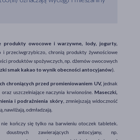
ie produkty owocowe i warzywne, lody, jogurty,
o i przeciwgrzybiczo, chronią produkty żywnościowe
akości produktów spożywczych, np. dżemów owocowych
orzki smak kakao to wynik obecności antocyjanów
).
h chroniących przed promieniowaniem UV,
jednak
 oraz uszczelniające naczynia krwionośne.
Maseczki,
ienia i podrażnienia skóry
, zmniejszają widoczność
ją, nawilżają, odmładzają.
ie kończy się tylko na barwieniu otoczek tabletek.
oustnych zawierających antocyjany, np.