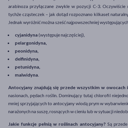
arabinoza przyłączane zwykle w pozycji C-3. Oczywiście 
tychże cząsteczek – jak dotąd rozpoznano kilkaset natural
Jednak wyróżnić można sześć najpowszechniej występujących
cyjanidyna
(występuje najczęściej),
pelargonidyna,
peonidyna,
delfinidyna,
petunidyna,
malwidyna
.
Antocyjany znajdują się przede wszystkim w owocach 
nasionach, pędach roślin. Dominujący tutaj chlorofil niejed
mniej sprzyjających to antocyjany wiodą prym w wybarwieni
narażonych na suszę, rosnących w cieniu lub w sytuacji nie
Jakie funkcje pełnią w roślinach antocyjany?
Są przede 