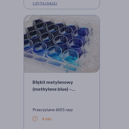
CZYTAJ DALEJ
Błękit metylenowy
(methylene blue) –
właściwości chemiczne,
działanie i zastosowanie w
medycynie
Przeczytane 6055 razy
4 min