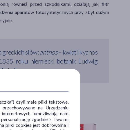
onią również przed szkodnikami, działają jak filtr
kodzenia aparatów fotosyntetycznych przy zbyt dużym
ryjnie.
 greckich słów:
anthos
– kwiat i kyanos
w 1835 roku niemiecki botanik Ludwig
 kąkola.
zka”) czyli małe pliki tekstowe,
u i przechowywane na Urządzeniu
 internetowych, umożliwiają nam
, personalizację zgodnie z Twoimi
a pliki cookies jest dobrowolna i