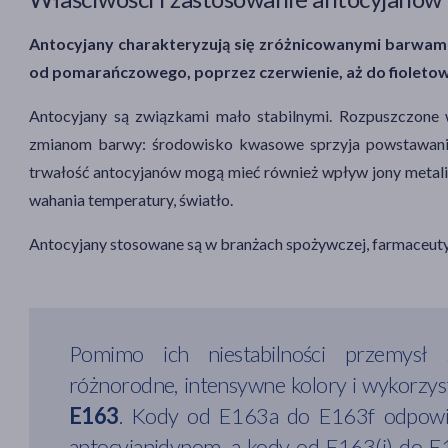
Antocyjany charakteryzują się zróżnicowanymi barwami
od pomarańczowego, poprzez czerwienie, aż do fioletow
Antocyjany są związkami mało stabilnymi. Rozpuszczone 
zmianom barwy: środowisko kwasowe sprzyja powstawani
trwałość antocyjanów mogą mieć również wpływ jony metali,
wahania temperatury, światło.
Antocyjany stosowane są w branżach spożywczej, farmaceuty
Pomimo ich niestabilności przemysł
różnorodne, intensywne kolory i wykorzys
E163
. Kody od E163a do E163f odpowia
antocyjanidynom, a kody od E163(i) do E16