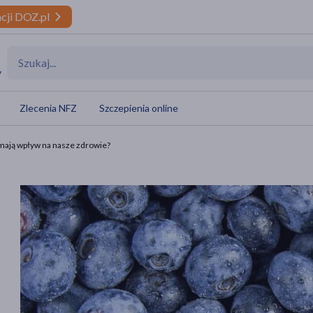
cji DOZ.pl
y
Zlecenia NFZ
Szczepienia online
i mają wpływ na nasze zdrowie?