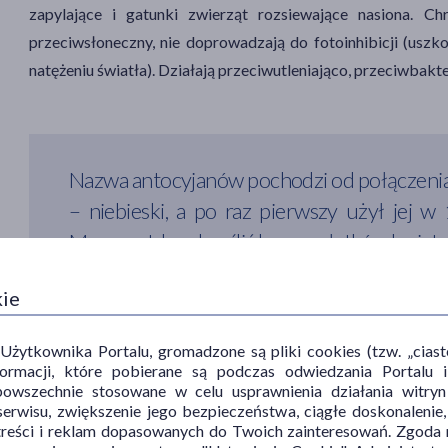
zapylające i gatunki zwierząt rozsiewające nasiona. Chr
przeciwsłoneczny, nie doprowadzają do fotoinhibicji (usz
natężeniu światła). Działają przeciwutleniająco, przeciwbakte
Nazwa antocyjanów pochodzi od połączenia
– niebieski, a po raz pierwszy użył jej 
Marquart, by określić barwę płatków kwiatu
kie
Powiązane produkty
ytkownika Portalu, gromadzone są pliki cookies (tzw. „ciastec
informacji, które pobierane są podczas odwiedzania Portal
powszechnie stosowane w celu usprawnienia działania witryn
erwisu, zwiększenie jego bezpieczeństwa, ciągłe doskonalenie
treści i reklam dopasowanych do Twoich zainteresowań. Zgoda n