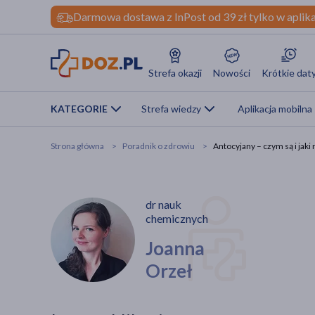
Darmowa dostawa z InPost od 39 zł tylko w aplika
Strefa okazji
Nowości
Krótkie dat
KATEGORIE
Strefa wiedzy
Aplikacja mobilna
Strona główna
Poradnik o zdrowiu
Antocyjany – czym są i jak
dr nauk
chemicznych
Joanna
Orzeł