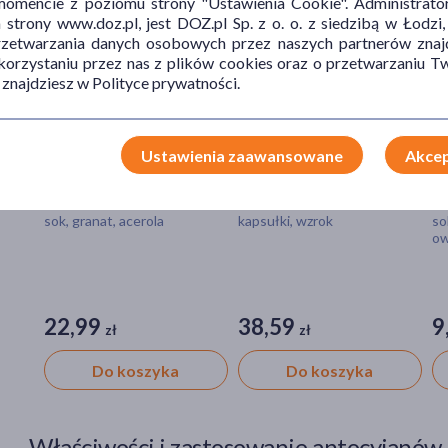
mencie z poziomu strony "Ustawienia Cookie". Administrat
trony www.doz.pl, jest DOZ.pl Sp. z o. o. z siedzibą w Łodzi,
przetwarzania danych osobowych przez naszych partnerów znajd
 korzystaniu przez nas z plików cookies oraz o przetwarzaniu
 znajdziesz w Polityce prywatności.
Ustawienia zaawansowane
Akcep
ZIELNIK DOZ Granat,
Panaseus Sokoli Wzrok,
Z
sok, 500 ml
kapsułki, 50 szt.
T
o
sok, granat, acerola
kapsułki, wzrok
so
o
22,99
38,59
9
zł
zł
Do koszyka
Do koszyka
Właściwości i zastosowanie antocyjanów