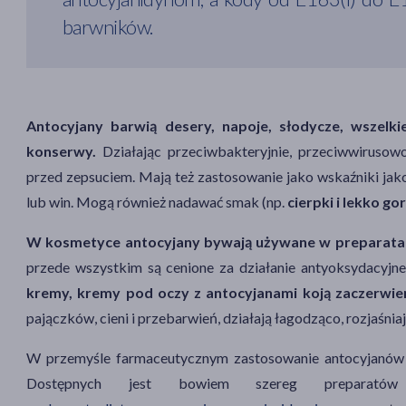
barwników.
Antocyjany barwią desery, napoje, słodycze, wszelk
konserwy.
Działając przeciwbakteryjnie, przeciwwirusow
przed zepsuciem. Mają też zastosowanie jako wskaźniki j
lub win. Mogą również nadawać smak (np.
cierpki i lekko g
W kosmetyce antocyjany bywają używane w preparatac
przede wszystkim są cenione za działanie antyoksydacyjne
kremy, kremy pod oczy z antocyjanami koją zaczerwien
pajączków, cieni i przebarwień, działają łagodząco, rozjaśnia
W przemyśle farmaceutycznym zastosowanie antocyjanów n
Dostępnych jest bowiem szereg preparatów d