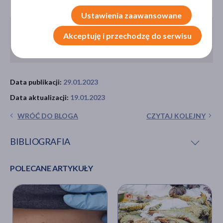
Ustawienia zaawansowane
Sprawdź na DOZ.pl:
Akceptuję i przechodzę do serwisu
Witamina B i B12 – kapsułki, tabletki, krople
Data publikacji:
29.01.2023
Data aktualizacji:
19.01.2023
WRÓĆ DO BLOGA
CZYTAJ KOLEJNY
BIBLIOGRAFIA
POLECANE ARTYKUŁY
E. Watts,
Vitamin B6 may reduce anxiety symptoms,
study shows
, medicalnewstoday.com [online]
medicalnewstoday.com/articles/vitamin-b6-may-
reduce-anxiety-symptoms-study-shows [dostęp:]
23.01.2023.