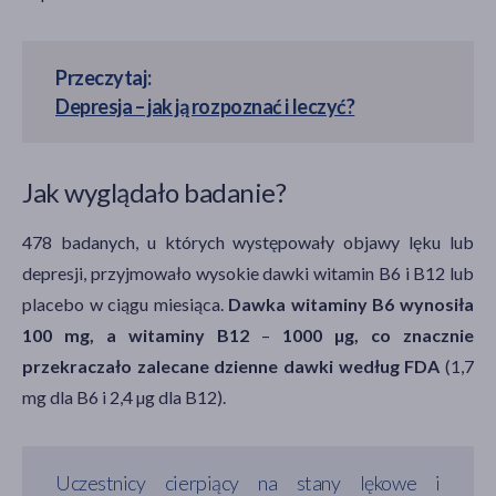
Przeczytaj:
Depresja – jak ją rozpoznać i leczyć?
Jak wyglądało badanie?
478 badanych, u których występowały objawy lęku lub
depresji, przyjmowało wysokie dawki witamin B6 i B12 lub
placebo w ciągu miesiąca.
Dawka witaminy B6 wynosiła
100 mg, a witaminy B12
–
1000 µg, co znacznie
przekraczało zalecane dzienne dawki według FDA
(1,7
mg dla B6 i 2,4 µg dla B12).
Uczestnicy cierpiący na stany lękowe i