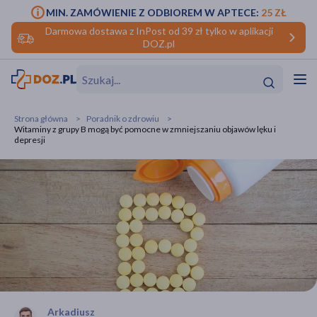
MIN. ZAMÓWIENIE Z ODBIOREM W APTECE:
25 ZŁ
Darmowa dostawa z InPost od 39 zł tylko w aplikacji
DOZ.pl
w
Hit
Hit
Strona główna
Poradnik o zdrowiu
Witaminy z grupy B mogą być pomocne w zmniejszaniu objawów lęku i
ofory
depresji
do makijażu
dzieci
ść
Hit
Hit
ące
rmową
kijażu
ść
Hit
w
Hit
Hit
ść
Hit
Arkadiusz