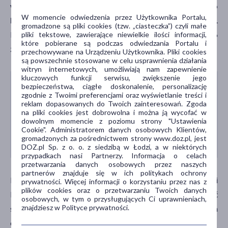
wynikającą ze zmniejszenia poziomu lęku i depresji, co
W momencie odwiedzenia przez Użytkownika Portalu,
było weryfikowane za pomocą testów SCARED i MFQ
.
gromadzone są pliki cookies (tzw. „ciasteczka”) czyli małe
Następnie prof. Field wyjaśnił, że działanie witaminy B6
pliki tekstowe, zawierające niewielkie ilości informacji,
które pobierane są podczas odwiedzania Portalu i
zmniejsza impulsy w mózgu, a to prowadzi do uspokojenia.
przechowywane na Urządzeniu Użytkownika. Pliki cookies
są powszechnie stosowane w celu usprawnienia działania
witryn internetowych, umożliwiają nam zapewnienie
kluczowych funkcji serwisu, zwiększenie jego
bezpieczeństwa, ciągłe doskonalenie, personalizację
Jednakże grupa przyjmująca witaminę B12
zgodnie z Twoimi preferencjami oraz wyświetlanie treści i
wykazała jedynie niewielką poprawę w zakresie
reklam dopasowanych do Twoich zainteresowań. Zgoda
na pliki cookies jest dobrowolna i można ją wycofać w
objawów lęku i depresji, co badacze uznali za
dowolnym momencie z poziomu strony "Ustawienia
nieistotne. Sugerują, że być może suplement był
Cookie". Administratorem danych osobowych Klientów,
gromadzonych za pośrednictwem strony www.doz.pl, jest
przyjmowany przez zbyt krótki okres.
DOZ.pl Sp. z o. o. z siedzibą w Łodzi, a w niektórych
przypadkach nasi Partnerzy. Informacja o celach
przetwarzania danych osobowych przez naszych
partnerów znajduje się w ich politykach ochrony
Psychiatra dr Tom MacLaren, który komentował wyniki
prywatności. Więcej informacji o korzystaniu przez nas z
plików cookies oraz o przetwarzaniu Twoich danych
badań dla portalu MNT, powiedział, że łatwa dostępność
osobowych, w tym o przysługujących Ci uprawnieniach,
znajdziesz w Polityce prywatności.
suplementów witaminy B6 może stanowić nową szansę dla
osób cierpiących na zaburzenia lękowe.