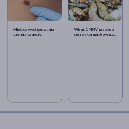
D. T. Field, R. O. Cracknell, J. R. Eastwood,
High-dose
Vitamin B6 supplementation reduces anxiety and
strengthens visual surround suppression
, „Human
Psychopharmacology: Clinical and Experimental”, nr
37 2022.
Miejsce występowania
Wirus CMNV przenosi
czerniaka może
się ze skorupiaków na
decydować o
człowieka i wywołuje
rokowaniach? Są wyniki
chorobę oczu. Jak
najnowszych badań
dochodzi do
zakażenia?