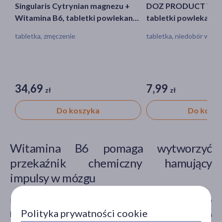
Singularis Cytrynian magnezu +
DOZ PRODUCT Wita
Witamina B6, tabletki powlekane,
tabletki powlekane, 
120 szt.
tabletka, zmęczenie
tabletka, niedobór wita
34,69
7,99
zł
zł
Do koszyka
Do kosz
Witamina B6 pomaga wytworzyć
przekaźnik chemiczny hamujący
impulsy w mózgu
Naukowcy odnotowali, że
pacjenci przyjmujący witaminę
Polityka prywatności cookie
B6 wykazywali znaczącą poprawę stanu zdrowia