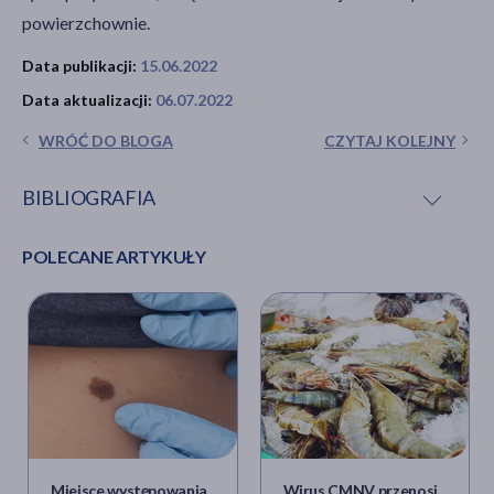
powierzchownie.
Data publikacji:
15.06.2022
Data aktualizacji:
06.07.2022
WRÓĆ DO BLOGA
CZYTAJ KOLEJNY
BIBLIOGRAFIA
POLECANE ARTYKUŁY
Alwarith J. i in.,
The role of nutrition in asthma
prevention and treatment
, „Nutrition Reviews”, 78
(11) 2020.
Kingsland J.,
Can eating a plant-based diet alleviate or
prevent asthma?
Medical News Today [online],
https://www.medicalnewstoday.com/articles/can-
eating-a-plant-based-diet-alleviate-or-prevent-
asthma#More-research-is-needed dostęp 14.07.2022
r.
Miejsce występowania
Wirus CMNV przenosi