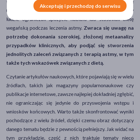
tym American Lung Association, National Health Service
Akceptuję i przechodzę do serwisu
(NHS) i Asthma UK w Wielkiej Brytanii, nie zalecają, aby
ludzie ograniczali spożycie nabiału lub stosowali dietę
wegańską podczas leczenia astmy.
Zwraca się uwagę na
potrzebę dokonania szerokiej, złożonej metaanalizy
przypadków klinicznych, aby podjąć się stworzenia
jednolitych zaleceń związanych z terapią astmy, w tym
także tych wskazówek związanych z dietą.
Czytanie artykułów naukowych, które pojawiają się w wielu
źródłach, takich jak magazyny popularnonaukowe czy
publikacje internetowe, zawsze najlepiej dokładniej zgłębić,
nie ograniczając się jedynie do przyswojenia wstępu i
wniosków końcowych. Warto także skonfrontować wyniki
pochodzące z wielu źródeł, dzięki czemu obraz dotyczący
danego tematu będzie z pewnością pełniejszy. Jak widać na
tym przykładzie, część z nich traktuje tematy nieco