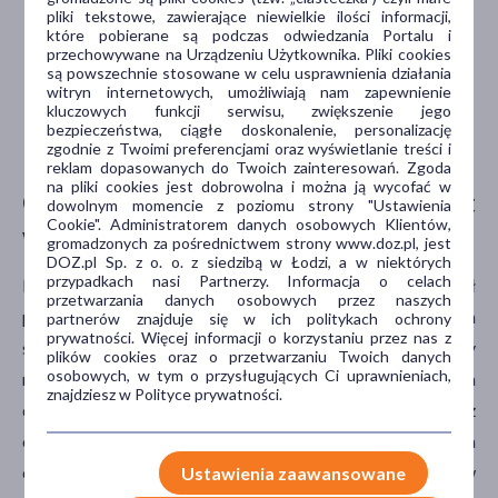
pliki tekstowe, zawierające niewielkie ilości informacji,
które pobierane są podczas odwiedzania Portalu i
przechowywane na Urządzeniu Użytkownika. Pliki cookies
6,99
17,99
zł
zł
są powszechnie stosowane w celu usprawnienia działania
witryn internetowych, umożliwiają nam zapewnienie
kluczowych funkcji serwisu, zwiększenie jego
Do koszyka
Do kosz
bezpieczeństwa, ciągłe doskonalenie, personalizację
zgodnie z Twoimi preferencjami oraz wyświetlanie treści i
reklam dopasowanych do Twoich zainteresowań. Zgoda
na pliki cookies jest dobrowolna i można ją wycofać w
Czy taki artykuł przeglądowy jest
dowolnym momencie z poziomu strony "Ustawienia
Cookie". Administratorem danych osobowych Klientów,
wiarygodny?
gromadzonych za pośrednictwem strony www.doz.pl, jest
DOZ.pl Sp. z o. o. z siedzibą w Łodzi, a w niektórych
przypadkach nasi Partnerzy. Informacja o celach
Należy zdecydowanie pokreślić, że nowy artykuł nie był
przetwarzania danych osobowych przez naszych
przeglądem systematycznym, który jest złotym
partnerów znajduje się w ich politykach ochrony
prywatności. Więcej informacji o korzystaniu przez nas z
standardem dla rygorystycznej, bezstronnej oceny
plików cookies oraz o przetwarzaniu Twoich danych
osobowych, w tym o przysługujących Ci uprawnieniach,
najlepszych dostępnych dowodów klinicznych leczenia
znajdziesz w Polityce prywatności.
danej choroby. Jego odkrycia nie znajdują również
odzwierciedlenia w głównych poradach medycznych dla
osób z astmą. Krajowe organizacje opieki zdrowotnej, w
Ustawienia zaawansowane