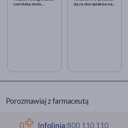
czerniaka może
się ze skorupiaków na
decydować o
człowieka i wywołuje
rokowaniach? Są wyniki
chorobę oczu. Jak
najnowszych badań
dochodzi do
zakażenia?
Porozmawiaj z farmaceutą
Infolinia:
800 110 110