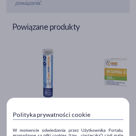
powiązani
a”.
Powiązane produkty
DOZ PRODUCT Calcium +
DOZ PRODUCT Wita
Kwercetyna, tabletki musujące, 20
1000 j.m., kapsułki, 6
Polityka prywatności cookie
szt.
tabletka musująca
kapsułki, obniżona odpo
witamin
W momencie odwiedzenia przez Użytkownika Portalu,
gromadzone są pliki cookies (tzw. „ciasteczka”) czyli małe