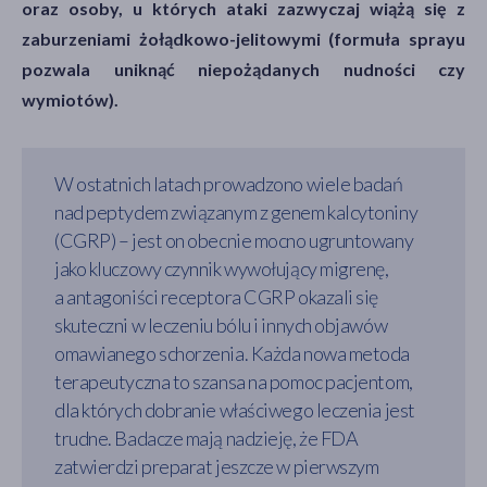
oraz osoby, u których ataki zazwyczaj wiążą się z
zaburzeniami żołądkowo-jelitowymi (formuła sprayu
pozwala uniknąć niepożądanych nudności czy
wymiotów).
W ostatnich latach prowadzono wiele badań
nad peptydem związanym z genem kalcytoniny
(CGRP) – jest on obecnie mocno ugruntowany
jako kluczowy czynnik wywołujący migrenę,
a antagoniści receptora CGRP okazali się
skuteczni w leczeniu bólu i innych objawów
omawianego schorzenia. Każda nowa metoda
terapeutyczna to szansa na pomoc pacjentom,
dla których dobranie właściwego leczenia jest
trudne. Badacze mają nadzieję, że FDA
zatwierdzi preparat jeszcze w pierwszym