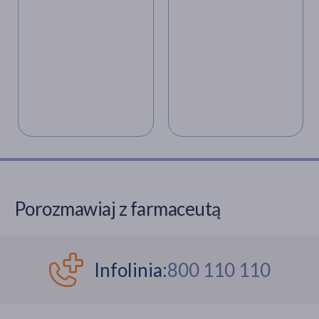
najnowszych badań
dochodzi do
zakażenia?
Porozmawiaj z farmaceutą
Infolinia:
800 110 110