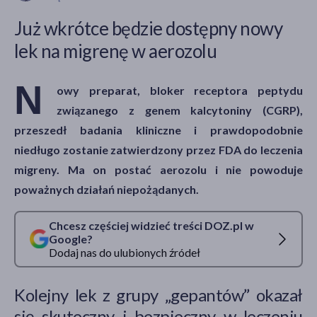
Już wkrótce będzie dostępny nowy
lek na migrenę w aerozolu
akijażu
N
owy preparat, bloker receptora peptydu
związanego z genem kalcytoniny (CGRP),
Hit
przeszedł badania kliniczne i prawdopodobnie
niedługo zostanie zatwierdzony przez FDA do leczenia
migreny. Ma on postać aerozolu i nie powoduje
poważnych działań niepożądanych.
Chcesz częściej widzieć treści DOZ.pl w
Google?
Dodaj nas do ulubionych źródeł
Kolejny lek z grupy „gepantów” okazał
się skuteczny i bezpieczny w leczeniu