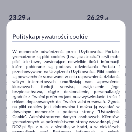
23,29
26,29
zł
zł
Do koszyka
Do kosz
Polityka prywatności cookie
Migrena – obecne możliwości leczenia
W momencie odwiedzenia przez Użytkownika Portalu,
gromadzone są pliki cookies (tzw. „ciasteczka”) czyli małe
pliki tekstowe, zawierające niewielkie ilości informacji,
Migrena to najczęściej występująca choroba neurologiczna
które pobierane są podczas odwiedzania Portalu i
przechowywane na Urządzeniu Użytkownika. Pliki cookies
na świecie. Charakteryzuje się nawracającymi atakami
są powszechnie stosowane w celu usprawnienia działania
witryn internetowych, umożliwiają nam zapewnienie
silnych bólów głowy o charakterze jednostronnym,
kluczowych funkcji serwisu, zwiększenie jego
pulsującym, którym często towarzyszą zaburzenia
bezpieczeństwa, ciągłe doskonalenie, personalizację
zgodnie z Twoimi preferencjami oraz wyświetlanie treści i
czuciowe i ruchowe.
Może się zdarzyć, że występują
reklam dopasowanych do Twoich zainteresowań. Zgoda
na pliki cookies jest dobrowolna i można ją wycofać w
również: zaburzenia mowy, nudności, wymioty,
dowolnym momencie z poziomu strony "Ustawienia
światłowstręt, zaburzenia widzenia. Szacuje się, że z
Cookie". Administratorem danych osobowych Klientów,
gromadzonych za pośrednictwem strony www.doz.pl, jest
migreną zmaga się około 8% populacji, z czego niemal
DOZ.pl Sp. z o. o. z siedzibą w Łodzi, a w niektórych
przypadkach nasi Partnerzy. Informacja o celach