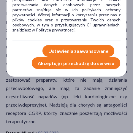
80% stanowią kobiety.
przetwarzania danych osobowych przez naszych
partnerów znajduje się w ich politykach ochrony
Leczenie migreny można podzielić na leczenie doraźne oraz
prywatności. Więcej informacji o korzystaniu przez nas z
plików cookies oraz o przetwarzaniu Twoich danych
profilaktyczne. W pierwszym przypadku można
osobowych, w tym o przysługujących Ci uprawnieniach,
zastosować niesteroidowe leki przeciwzapalne, u części
znajdziesz w Polityce prywatności.
chorych nie przynoszą one jednak oczekiwanych
rezultatów. Złotym standardem w walce z bólem
Ustawienia zaawansowane
migrenowym są tryptany (selektywni agoniści receptorów
serotoninowych 5-HT1), aczkolwiek one również nie są
Akceptuję i przechodzę do serwisu
skuteczne u wszystkich pacjentów. Profilaktycznie można
zastosować preparaty, które nie mają działania
przeciwbólowego, ale mają za zadanie zmniejszyć
częstotliwość napadów (np. leki kardiologiczne czy
przeciwdepresyjne). Nadzieją dla chorych są antagoniści
receptora CGRP, którzy znacznie poszerzają możliwości
terapeutyczne.
Data publikacji:
05.02.2023