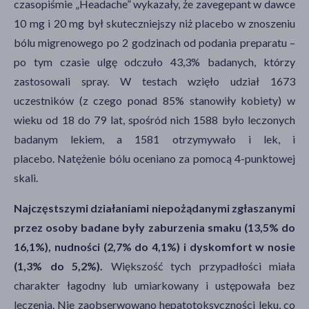
czasopiśmie „Headache” wykazały, że zavegepant w dawce
10 mg i 20 mg był skuteczniejszy niż placebo w znoszeniu
bólu migrenowego po 2 godzinach od podania preparatu –
po tym czasie ulgę odczuło 43,3% badanych, którzy
zastosowali spray. W testach wzięło udział 1673
uczestników (z czego ponad 85% stanowiły kobiety) w
wieku od 18 do 79 lat, spośród nich 1588 było leczonych
badanym lekiem, a 1581 otrzymywało i lek, i
placebo. Natężenie bólu oceniano za pomocą 4-punktowej
skali.
Najczęstszymi działaniami niepożądanymi zgłaszanymi
przez osoby badane były zaburzenia smaku (13,5% do
16,1%), nudności (2,7% do 4,1%) i dyskomfort w nosie
(1,3% do 5,2%).
Większość tych przypadłości miała
charakter łagodny lub umiarkowany i ustępowała bez
leczenia. Nie zaobserwowano hepatotoksyczności leku, co