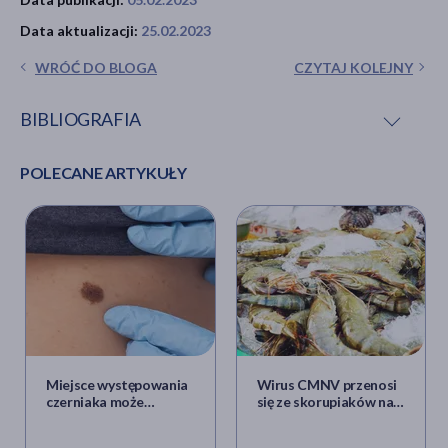
Data aktualizacji:
25.02.2023
WRÓĆ DO BLOGA
CZYTAJ KOLEJNY
BIBLIOGRAFIA
POLECANE ARTYKUŁY
R. Croop, J. Madonia, D. A. Stock i in.,
Zavegepant
nasal spray for the acute treatment of migraine: A
Phase 2/3 double-blind, randomized, placebo-
controlled, dose-ranging trial
,
„Headache” 2022, t. 62,
nr 9.
C. Pelc, Migraine:
New nasal spray drug awaits FDA
approval
, MedicalNewsToday [online] https://www.medi
prewrite-zavegepant-for-acute-treatment-of-
migraine [dostęp:] 05.02.2023.
Miejsce występowania
Wirus CMNV przenosi
czerniaka może
się ze skorupiaków na
decydować o
człowieka i wywołuje
rokowaniach? Są wyniki
chorobę oczu. Jak