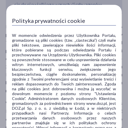
się do niewielkiego wzrostu liczby zgonów.
Polityka prywatności cookie
Dla kontrastu analiza wyników badań okresowych 136
pacjentów z Covid-19 ze szpitala w Houston Methodist w
W momencie odwiedzenia przez Użytkownika Portalu,
gromadzone są pliki cookies (tzw. „ciasteczka”) czyli małe
Teksasie sugeruje znaczną redukcję zgonów wśród
pliki tekstowe, zawierające niewielkie ilości informacji,
które pobierane są podczas odwiedzania Portalu i
pacjentów, którzy we wczesnej fazie choroby otrzymali
przechowywane na Urządzeniu Użytkownika. Pliki cookies
osocze z wysokim poziomem przeciwciał anty-SARS-CoV-
są powszechnie stosowane w celu usprawnienia działania
witryn internetowych, umożliwiają nam zapewnienie
2. Najlepsze rezultaty otrzymano w przypadku osób, u
kluczowych funkcji serwisu, zwiększenie jego
których przeprowadzono transfuzję do 44h po rozpoczęciu
bezpieczeństwa, ciągłe doskonalenie, personalizację
zgodnie z Twoimi preferencjami oraz wyświetlanie treści i
hospitalizaji. Transfuzja wykonana później nie miała wpływu
reklam dopasowanych do Twoich zainteresowań. Zgoda
na pliki cookies jest dobrowolna i można ją wycofać w
na śmiertelność, niezależnie od poziomu przeciwciał.
dowolnym momencie z poziomu strony "Ustawienia
Cookie". Administratorem danych osobowych Klientów,
Według profesora Paula Morgana, dyrektora Systems
gromadzonych za pośrednictwem strony www.doz.pl, jest
DOZ.pl Sp. z o. o. z siedzibą w Łodzi, a w niektórych
Immunity Research Institute Cardiff University, trzeba być
przypadkach nasi Partnerzy. Informacja o celach
przetwarzania danych osobowych przez naszych
dobrej myśli, ponieważ „wydaje się, że terapia ma działanie
partnerów znajduje się w ich politykach ochrony
przeciwwirusowe, nawet jeśli nie znajduje to
prywatności. Więcej informacji o korzystaniu przez nas z