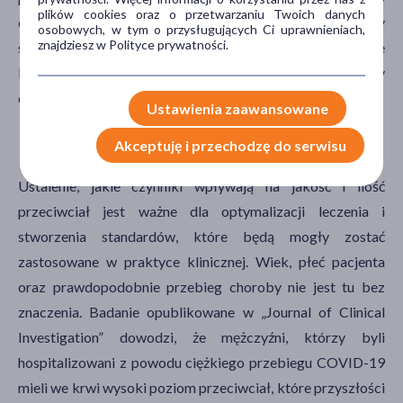
plików cookies oraz o przetwarzaniu Twoich danych
odzwierciedlenia w końcowych wynikach”. Uczony
osobowych, w tym o przysługujących Ci uprawnieniach,
znajdziesz w Polityce prywatności.
sugeruje, że warto jednak przemyśleć procedurę. Być może
leczenie samymi wyizolowanymi przeciwciałami mogłoby
dać lepsze rezultaty.
Ustawienia zaawansowane
Profil dawcy osocza
Akceptuję i przechodzę do serwisu
Ustalenie, jakie czynniki wpływają na jakość i ilość
przeciwciał jest ważne dla optymalizacji leczenia i
stworzenia standardów, które będą mogły zostać
zastosowane w praktyce klinicznej. Wiek, płeć pacjenta
oraz prawdopodobnie przebieg choroby nie jest tu bez
znaczenia. Badanie opublikowane w „Journal of Clinical
Investigation” dowodzi, że mężczyźni, którzy byli
hospitalizowani z powodu ciężkiego przebiegu COVID-19
mieli we krwi wysoki poziom przeciwciał, które przyszłości