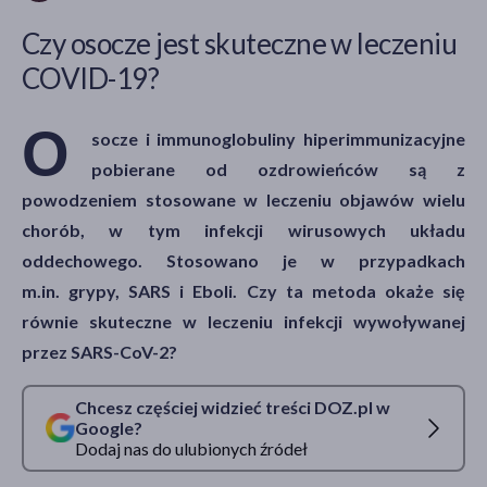
Czy osocze jest skuteczne w leczeniu
COVID-19?
akijażu
O
socze i immunoglobuliny hiperimmunizacyjne
pobierane od ozdrowieńców są z
Hit
powodzeniem stosowane w leczeniu objawów wielu
chorób, w tym infekcji wirusowych układu
oddechowego. Stosowano je w przypadkach
m.in. grypy, SARS i Eboli. Czy ta metoda okaże się
równie skuteczne w leczeniu infekcji wywoływanej
przez SARS-CoV-2?
Chcesz częściej widzieć treści DOZ.pl w
Google?
Dodaj nas do ulubionych źródeł